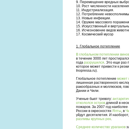
9. Перемещение вредных выбро
10. Рост численности населени
11. Индустриализация.
12. Потребление невосполнимы
13. Новые инфекции.
14. Оружие массового поражени
15. Искусственный и виртуальн
16. Исчезновение видов живот
17. Космический мусор
1. Глобальное потепление
В глобальном потеплении вино
в течение 3000 лет простиралс
года
разрушился
. Это еще раз
которое может привести к резк
Inopressa.ru).
Глобальное потепление
может 
лишенная растворенного кисло
ракообразных и моллюсков, гов
Дании и Чили.
Ученые бьют тревогу:
антарктич
откололся остров
длиной в нес
пожаров. За 2007 год наиболе
России в окресностях
Ялты
, в
Ч
уйдут десятилетия. И наоборот,
разливы крупных рек
.
Среднее количество ураганов
з