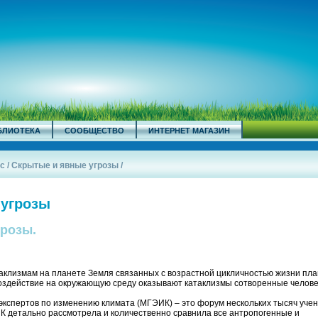
БЛИОТЕКА
СООБЩЕСТВО
ИНТЕРНЕТ МАГАЗИН
с
/
Скрытые и явные угрозы
/
 угрозы
розы.
аклизмам на планете Земля связанных с возрастной цикличностью жизни пла
воздействие на окружающую среду оказывают катаклизмы сотворенные челове
кспертов по изменению климата (МГЭИК) – это форум нескольких тысяч учен
ЭИК детально рассмотрела и количественно сравнила все антропогенные и