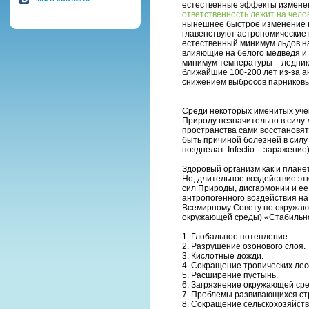
естественные эффекты изменен
ответственность лежит на чело
нынешнее быстрое изменение кл
главенствуют астрономические 
естественный минимум льдов на
влияющие на белого медведя и 
минимум температуры – леднико
ближайшие 100-200 лет из-за а
снижением выбросов парниковы
Среди некоторых именитых уче
Природу незначительно в силу 
пространства сами восстановятс
быть причиной болезней в силу
позднелат. Infectio – заражение
Здоровый организм как и плане
Но, длительное воздействие эт
сил Природы, дисгармонии и е
антропогенного воздействия на
Всемирному Совету по окружающ
окружающей среды) «Стабильно
1. Глобальное потепление.
2. Разрушение озонового слоя.
3. Кислотные дожди.
4. Сокращение тропических лес
5. Расширение пустынь.
6. Загрязнение окружающей сре
7. Проблемы развивающихся ст
8. Сокращение сельскохозяйств