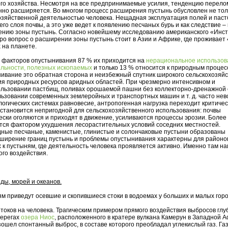
ого хозяйства. Несмотря на все предпринимаемые усилия, тенденцию перело
онно расширяется. Во многом процесс расширения пустынь обусловлен не тол
озяйственной деятельностью человека. Нещадная эксплуатация полей и пас
го слоя почвы, а это уже ведет к появлению песчаных бурь и как следствие – 
нию зоны пустынь. Согласно новейшему исследованию американского «Инст
ро вопрос о расширении зоны пустынь стоит в Азии и Африке, где проживает 
 на планете.
х факторов опустынивания 87 % их приходится на
нерациональное использов
ельности, полезных ископаемых
и только 13 % относится к природным процес
нивание это обратная сторона и неизбежный спутник широкого сельскохозяй
я природных ресурсов аридных областей. При чрезмерно интенсивном и
льзовании пастбищ, поливах орошаемой пашни без коллекторно-дренажной 
льзовании современных землеройных и транспортных машин и т. д. часто нев
огических системах равновесие, антропогенная нагрузка переходит критиче
 становится непригодной для сельскохозяйственного использования: почвы
ески оголяются и приходят в движение, усиливаются процессы эрозии. Более 
ятся фактором ухудшения лесорастительных условий соседних местностей.
ные песчаные, каменистые, глинистые и солончаковые пустыни образованы
ширение границ пустынь и проблемы опустынивания характерны для районо
 пустыням, где деятельность человека проявляется активно. Именно там н
го воздействия.
ды, морей и океанов.
ям приведут осевшие и скопившиеся стоки в водоемах у больших и малых горо
токов на человека. Трагическим примером прямого воздействия выбросов гл
берегах
озера Ниос
, расположенного в кратере вулкана Камерун в Западной А
изошел спонтанный выброс, в составе которого преобладал углекислый газ. Га