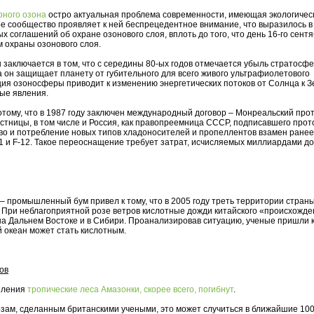
рного озона
остро актуальная проблема современности, имеющая экологичес
е сообщество проявляет к ней беспрецедентное внимание, что выразилось в
 соглашений об охране озонового слоя, вплоть до того, что день 16-го сент
охраны озонового слоя.
 заключается в том, что с середины 80-ых годов отмечается убыль стратосф
а он защищает планету от губительного для всего живого ультрафиолетового
кция озоносферы приводит к изменению энергетических потоков от Солнца к З
ые явления.
отому, что в 1987 году заключен международный договор – Монреальский прот
астницы, в том числе и Россия, как правопреемница СССР, подписавшего прот
во и потребление новых типов хладоносителей и пропеллентов взамен ранее
 и F-12. Такое переоснащение требует затрат, исчисляемых миллиардами до
 – промышленный бум привел к тому, что в 2005 году треть территории стран
. При неблагоприятной розе ветров кислотные дожди китайского «происхожд
на Дальнем Востоке и в Сибири. Проанализировав ситуацию, ученые пришли к
ой океан может стать кислотным.
ов
епления
тропические леса Амазонки, скорее всего, погибнут
.
ам, сделанным британскими учеными, это может случиться в ближайшие 100