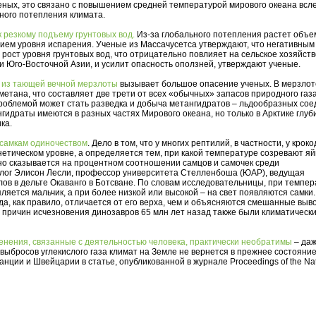
еных, это связано с повышением средней температурой мирового океана всл
ного потепления климата.
 резкому подъему грунтовых вод.
Из-за глобального потепления растет объе
нием уровня испарения. Ученые из Массачусетса утверждают, что негативным
 рост уровня грунтовых вод, что отрицательно повлияет на сельское хозяйство
 и Юго-Восточной Азии, и усилит опасность оползней, утверждают ученые.
а из тающей вечной мерзлоты
вызывает большое опасение ученых. В мерзлот
метана, что составляет две трети от всех «обычных» запасов природного газ
роблемой может стать разведка и добыча метангидратов – льдообразных сое
идраты имеются в разных частях Мирового океана, но только в Арктике глуб
ка.
 самкам одиночеством
. Дело в том, что у многих рептилий, в частности, у кроко
нетическом уровне, а определяется тем, при какой температуре созревают яй
но сказывается на процентном соотношении самцов и самочек среди
олог Элисон Лесли, профессор университета Стелленбоша (ЮАР), ведущая
ов в дельте Окаванго в Ботсване. По словам исследовательницы, при темпер
ляется мальчик, а при более низкой или высокой – на свет появляются самки.
а, как правило, отличается от его верха, чем и объясняются смешанные выво
 причин исчезновения динозавров 65 млн лет назад также были климатическ
енения, связанные с деятельностью человека, практически необратимы
– даж
выбросов углекислого газа климат на Земле не вернется в прежнее состояние
ции и Швейцарии в статье, опубликованной в журнале Proceedings of the Nat