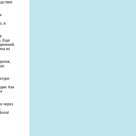
едствие
м
, в
е
а. Еще
динений,
ина их
дилов,
ца.
атуре
дки. Как
ие
е через
,
ional