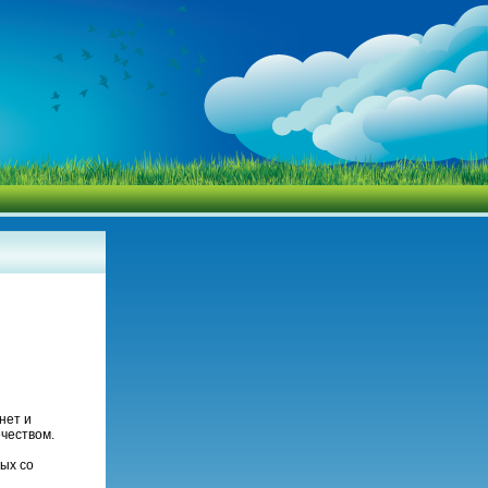
нет и
чеством.
ых со