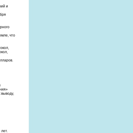
кий и
ября
ерного
емле, что
окол,
окол,
лларов.
ы
ения»
 выводу,
 лет.