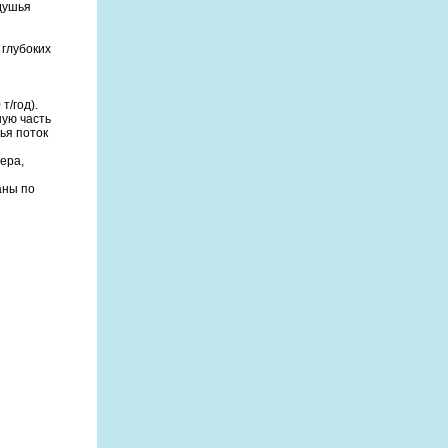
удушья
 глубоких
т/год).
ую часть
ья поток
зера,
аны по