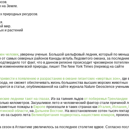
сов.
я на Земле.
х природных ресурсов.
я.
ый мир.
ных и растений
вен человек
, уверены ученые. Большой шельфовый ледник, который по мень
я от самых северных районов Канады вглубь Ледовитого океана, за последние
 подтвердило тот факт, что в данном регионе происходит чрезмерное потепле
им изменениям всей природы, пишет The New York Times (перевод на сайте
привести к появлению и разрастанию в океане гигантских «мертвых зон»
, где
рода, не сможет обеспечивать жизнь большинства высших морских животных 
орится в статье, опубликованной на сайте журнала Nature Geoscience ученым
еские ледники тают на глазах
. Из-за таяния льдов
от побережья Гренландии
колько километров. Засушливое лето и человеческий фактор стали причиной 
е заметные пожары в
Европе
произошли в таких странах как
Италия
,
Испания
,
итинской области
, на
Дальнем Востоке
. На восстановление сотен тысяч гекта
 из-за сырого лета
Великобритания подверглась нашествию комаров
, произ
а сезон в Атлантике увеличилось за последнее столетие вдвое. Согласно по