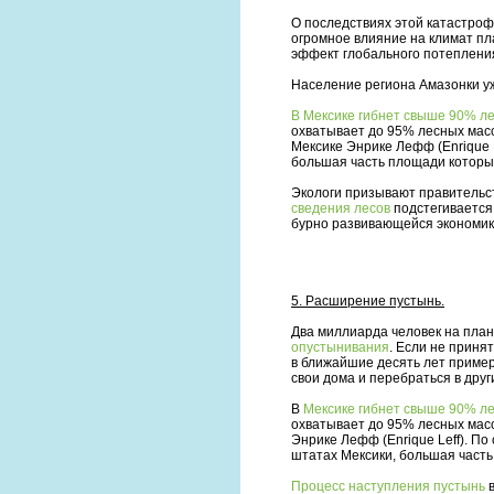
О последствиях этой катастроф
огромное влияние на климат пл
эффект глобального потеплени
Население региона Амазонки уж
В Мексике гибнет свыше 90% л
охватывает до 95% лесных мас
Мексике Энрике Лефф (Enrique 
большая часть площади которых
Экологи призывают правительст
сведения лесов
подстегивается 
бурно развивающейся экономик
5. Расширение пустынь.
Два миллиарда человек на план
опустынивания
. Если не приня
в ближайшие десять лет пример
свои дома и перебраться в дру
В
Мексике гибнет свыше 90% л
охватывает до 95% лесных мас
Энрике Лефф (Enrique Leff). П
штатах Мексики, большая часть
Процесс наступления пустынь
в