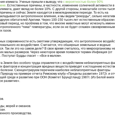
ия климата. Ученые пришли к выводу, что
с вероятностью более 90%
веке
. Естественные причины, в частности, изменение солнечной активности в
имата, дают вклад не более 10%. С другой стороны, в масштабе сотен тыся
причины и сейчас Земля находится в межледниковом периоде. То есть на
кладывается антропогенное влияние, и мы видим *рекорды*, сильно негатив
других обитателей Арктики. Через 100-150 тысяч лет естественным образом 
вый период, но проблема в том, что многие животные могут исчезнуть именн
нтропогенного *пика* температуры, если он не будет сглажен своевременным
х газов.
ных современности есть скептики утверждающие, что антропогенное воздейс
локального их воздействия. Считается, что обширные земельные и водные
я. Так ли это на самом деле? В свое время считалось, что микроорганизмы не
 их малых размеров. Через некоторое время появился термин Инфекция (от
). Постулат Будды гласит – «Все в малом».
та Земля без особого труда справляется с воздействием неблагоприятных фа
их факторов и концентрация вредных веществ приводят к истощению естест
е болезни. Сконцентрируем перечнем наиболее неблагоприятные факторы
 Природу на примере отчета Римскому клубу «Пределы развития» 1972г. и от
ей среде и развитию при ООН (Комитет Брундтланд) 1987г. (Из Белой книги
е развитие».
ов.
ды, морей и океанов.
ран.
енного производства.