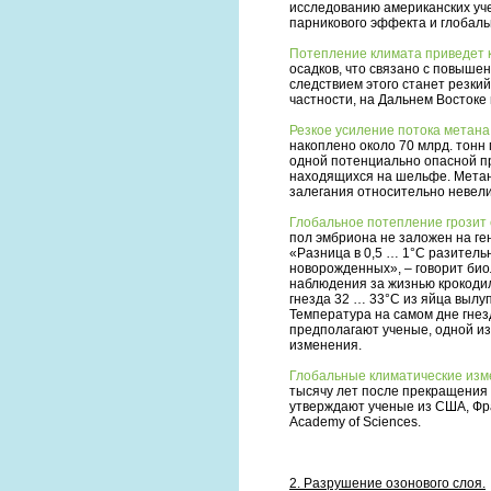
исследованию американских уч
парникового эффекта и глобаль
Потепление климата приведет к
осадков, что связано с повыше
следствием этого станет резкий
частности, на Дальнем Востоке
Резкое усиление потока метан
накоплено около 70 млрд. тонн 
одной потенциально опасной п
находящихся на шельфе. Метанг
залегания относительно невели
Глобальное потепление грозит
пол эмбриона не заложен на ге
«Разница в 0,5 … 1°C разитель
новорожденных», – говорит би
наблюдения за жизнью крокодил
гнезда 32 … 33°С из яйца вылуп
Температура на самом дне гнезд
предполагают ученые, одной из
изменения.
Глобальные климатические изм
тысячу лет после прекращения 
утверждают ученые из США, Фран
Academy of Sciences.
2. Разрушение озонового слоя.