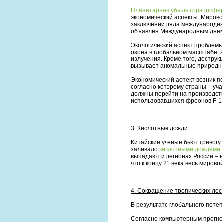
Планетарная убыль стратосфе
экономический аспекты. Мирово
заключении ряда международных
объявлен Международным днём 
Экологический аспект проблемы
озона в глобальном масштабе, 
излучения. Кроме того, дестру
вызывает аномальные природн
Экономический аспект возник п
согласно которому страны – уч
должны перейти на производст
использовавшихся фреонов F-11
3. Кислотные дожди.
Китайские ученые бьют тревогу
заливало
кислотными дождями
выпадают и регионах России – 
что к концу 21 века весь миров
4. Сокращение тропических лес
В результате глобального пот
Согласно компьютерным прогноз