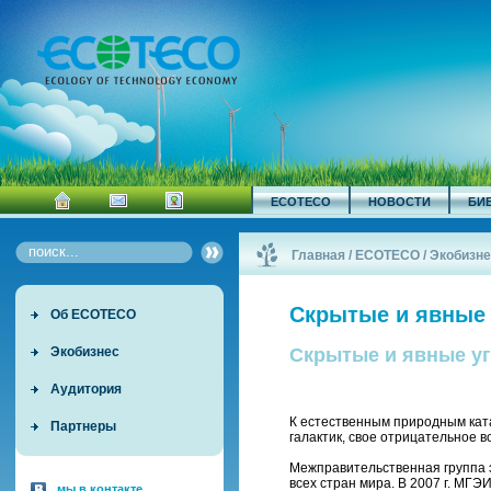
ECOTECO
НОВОСТИ
БИ
Главная
/
ECOTECO
/
Экобизне
Скрытые и явные
Об ECOTECO
Экобизнес
Скрытые и явные уг
Аудитория
К естественным природным кат
Партнеры
галактик, свое отрицательное 
Межправительственная группа э
всех стран мира. В 2007 г. МГ
мы в контакте