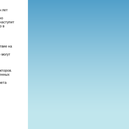
ч лет
но
наступит
о в
твие на
 могут
кторов.
венных
чета