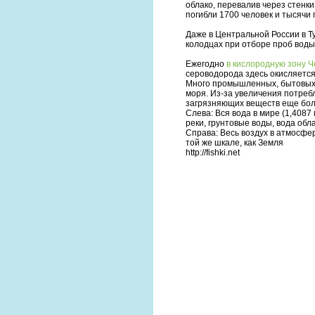
облако, перевалив через стенки
погибли 1700 человек и тысячи г
Даже в Центральной России в Ту
колодцах при отборе проб воды 
Ежегодно
в кислородную зону Ч
сероводорода здесь окисляется 
Много промышленных, бытовых,
моря. Из-за увеличения потре
загрязняющих веществ еще бол
Слева: Вся вода в мире (1,4087 
реки, грунтовые воды, вода облак
Справа: Весь воздух в атмосфе
той же шкале, как Земля
http://fishki.net