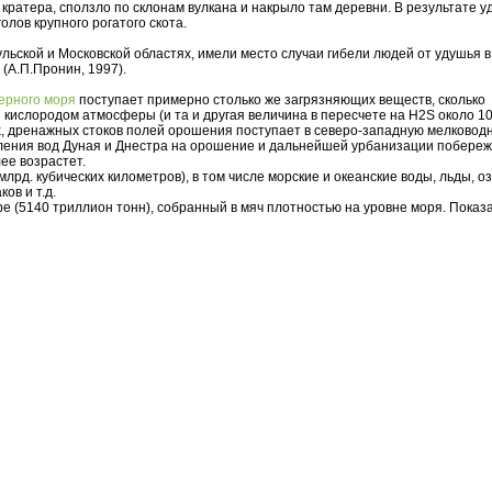
 кратера, сползло по склонам вулкана и накрыло там деревни. В результате 
олов крупного рогатого скота.
льской и Московской областях, имели место случаи гибели людей от удушья в
(А.П.Пронин, 1997).
ерного моря
поступает примерно столько же загрязняющих веществ, сколько
кислородом атмосферы (и та и другая величина в пересчете на H2S около 10 
 дренажных стоков полей орошения поступает в северо-западную мелководн
бления вод Дуная и Днестра на орошение и дальнейшей урбанизации побереж
ее возрастет.
млрд. кубических километров), в том числе морские и океанские воды, льды, о
ов и т.д.
ре (5140 триллион тонн), собранный в мяч плотностью на уровне моря. Показ