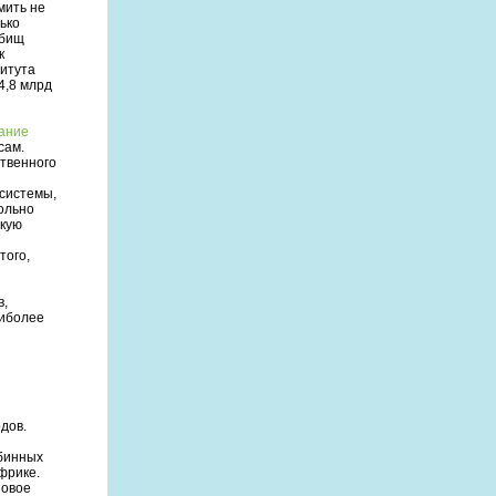
мить не
ько
тбищ
к
итута
4,8 млрд
ание
сам.
ственного
системы,
ольно
скую
того,
в,
аиболее
дов.
убинных
фрике.
зовое