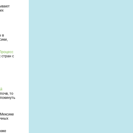
зывают
их
я
ы в
сики,
Процесс
 стран с
ий
почв, то
 покинуть
я
 Мексике
очных
акже