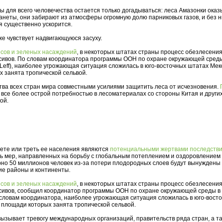
ы для всего человечества остается только догадываться: леса Амазонки ока
анеты, они забирают из атмосферы огромную долю парниковых газов, и без н
я существенно ускорится.
е чувствует надвигающуюся засуху.
есов и зеленых насаждений
, в некоторых штатах страны процесс обезлесени
сивов. По словам координатора программы ООН по охране окружающей сред
Leff), наиболее угрожающая ситуация сложилась в юго-восточных штатах Мек
 занята тропической сельвой.
ва всех стран мира совместными усилиями защитить леса от исчезновения.
все более острой потребностью в лесоматериалах со стороны Китая и других
ой.
ете или треть ее населения являются
потенциальными жертвами последств
ть мер, направленных на борьбу с глобальным потеплением и оздоровлением 
но 50 миллионов человек из-за потери плодородных слоев будут вынуждены
гие районы и континенты.
есов и зеленых насаждений
, в некоторых штатах страны процесс обезлесени
сивов, сообщил координатор программы ООН по охране окружающей среды в
о словам координатора, наиболее угрожающая ситуация сложилась в юго-вост
 площади которых занята тропической сельвой.
ызывает тревогу международных организаций, правительств ряда стран, а т