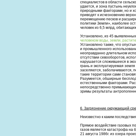
специалистов в области сельск
удается, и зона пустынь неукл
природными факторами, но и х
приводят к исчезновению верхне
перемещению песков и расшире
политики Земли», наиболее ост
человек из 6,5 млрд, обитающих
Установлено, из 45 выявленны
человеком воды, земли, растит
Установлено также, что опусты
и промышленного использовани
неоправданно длительном испо
отсутствии севооборотов, испо
нарушается сложившееся в экол
грань и эксплуатируемая земля
заселяются, заболачиваются, п
такие территории сами станов
Разумеется, обширные бесплод
естественными факторами. Рас
непосредственно примыкающих к
зримы результаты антропогенно
6. Загрязнение окружающей сре
Неизвестно к каким последстви
Прямое воздействие газовых по
газов является катастрофа на 
21 августа 1986г. из озера про