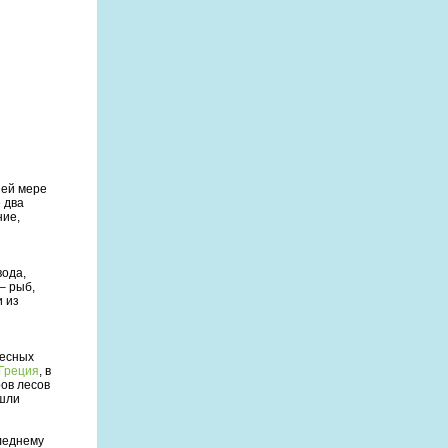
шей мере
 два
ние,
 вода,
– рыб,
и из
лесных
Греция
, в
ров лесов
ошли
следнему