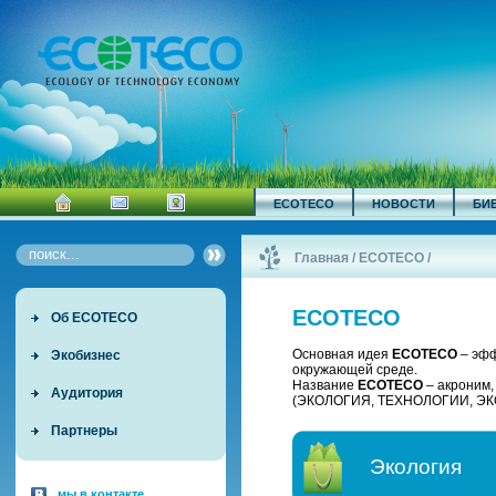
ECOTECO
НОВОСТИ
БИ
Главная
/
ECOTECO
/
ECOTECO
Об ECOTECO
Основная идея
ECOTECO
– эфф
Экобизнес
окружающей среде.
Название
ECOTECO
– акроним
Аудитория
(ЭКОЛОГИЯ, ТЕХНОЛОГИИ, ЭК
Партнеры
Экология
мы в контакте