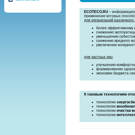
ECOTECO.RU
– информацион
применение которых способс
для организаций различного
более эффективному и
снижению эксплуатаци
уменьшению себестои
снижению вредного во
увеличению конкурен
для частных лиц
улучшению комфортны
формированию здоров
экономии бюджета сем
К таковым технологиям отн
технологии
энергосб
технологии
возобнов
технологии
очистки в
технологии
интеллект