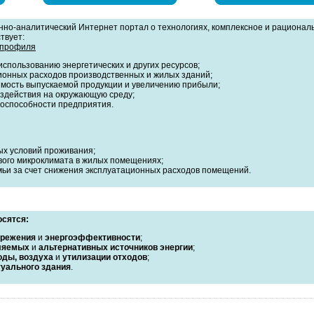
но-аналитический Интернет портал о технологиях, комплексное и рационал
твует:
 профиля
спользованию энергетических и других ресурсов;
онных расходов производственных и жилых зданий;
мость выпускаемой продукции и увеличению прибыли;
здействия на окружающую среду;
тоспособности предприятия.
х условий проживания;
ого микроклимата в жилых помещениях;
ьи за счет снижения эксплуатационных расходов помещений.
осятся:
ережения
и
энергоэффективности
;
ляемых
и
альтернативных источников энергии
;
оды, воздуха
и
утилизации отходов
;
уального здания
.