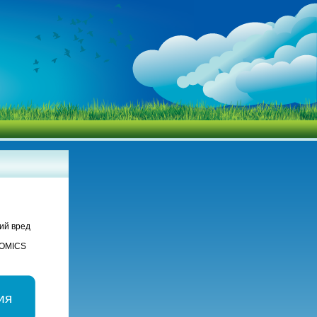
ий вред
NOMICS
ия