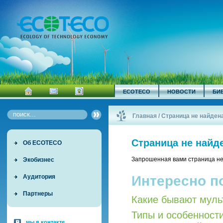
ECOTECO
НОВОСТИ
БИ
Главная
/
Страница не найден
Страница не найд
Об ECOTECO
Запрошенная вами страница не
Экобизнес
Интересно п
Аудитория
Партнеры
Какие бывают мул
Типы и особенност
мы в контакте