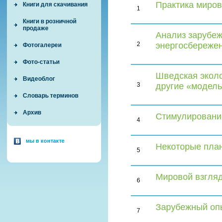
Практика миров
Книги для скачивания
1
Книги в розничной
продаже
Анализ зарубеж
2
энергосбереже
Фотогалереи
Фото-статьи
Шведская эколо
Видеоблог
3
другие «модел
Словарь терминов
Архив
Стимулировани
4
мы в контакте
Некоторые план
5
Мировой взгляд
6
Зарубежный оп
7