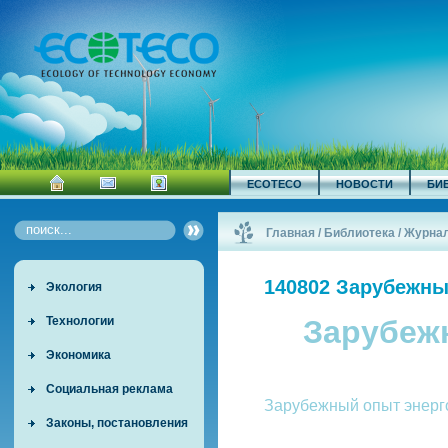
ECOTECO
НОВОСТИ
БИ
Главная
/
Библиотека
/
Журна
140802 Зарубежны
Экология
Технологии
Зарубеж
Экономика
Социальная реклама
Зарубежный опыт энер
Законы, постановления