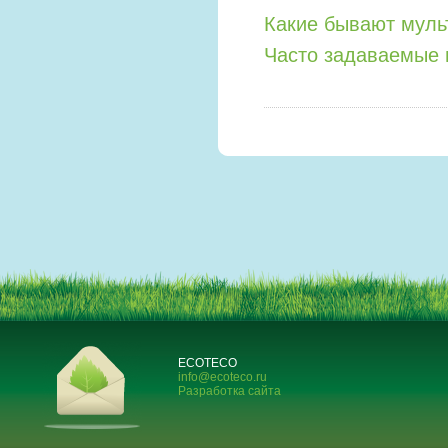
Какие бывают мул
Часто задаваемые 
ECOTECO
info@ecoteco.ru
Разработка сайта