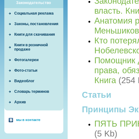
Законодате
Законодательство
власть. Кн
Социальная реклама
Анатомия р
Законы, постановления
Меньшико
Книги для скачивания
Кто потеря
Книги в розничной
Нобелевск
продаже
Помощник 
Фотогалереи
права, обя
Фото-статьи
Книга
(254 
Видеоблог
Словарь терминов
Статьи
Архив
Принципы Эк
мы в контакте
ПЯТЬ ПР
(5 Kb)