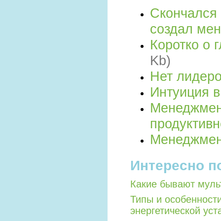
Скончался 
создал ме
Коротко о 
Kb)
Нет лидеро
Интуиция 
Менеджмен
продуктив
Менеджмен
Интересно п
Какие бывают мул
Типы и особенност
энергетической уст