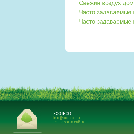
Свежий воздух дом
Часто задаваемые 
Часто задаваемые 
ECOTECO
info@ecoteco.ru
Разработка сайта