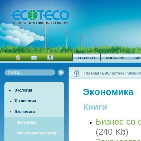
ECOTECO
НОВОСТИ
БИ
Главная
/
Библиотека
/
Эконом
Экономика
Экология
Технологии
Книги
Экономика
Бизнес со 
Экобизнес
(240 Kb)
Экономический обзор