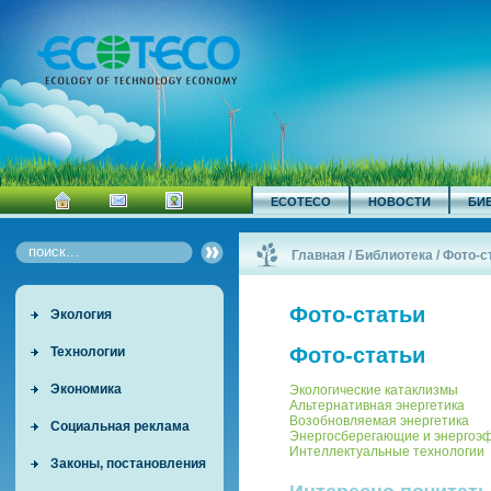
ECOTECO
НОВОСТИ
БИ
Главная
/
Библиотека
/
Фото-с
Фото-статьи
Экология
Фото-статьи
Технологии
Экономика
Экологические катаклизмы
Альтернативная энергетика
Возобновляемая энергетика
Социальная реклама
Энергосберегающие и энергоэ
Интеллектуальные технологии
Законы, постановления