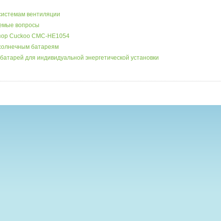
системам вентиляции
аемые вопросы
бзор Cuckoo CMC-HE1054
 солнечным батареям
батарей для индивидуальной энергетической установки