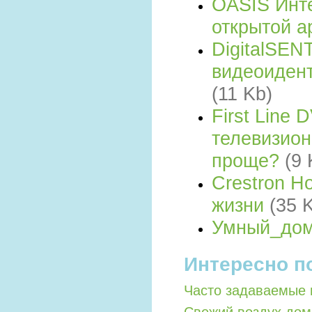
OASIS Инте
открытой а
DigitalSE
видеоиден
(11 Kb)
First Line
телевизио
проще?
(9 
Crestron H
жизни
(35 
Умный_до
Интересно п
Часто задаваемые 