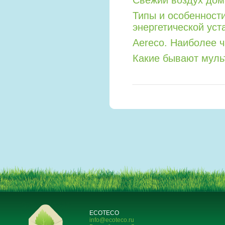
Свежий воздух дом
Типы и особенност
энергетической уст
Aereco. Наиболее 
Какие бывают мул
ECOTECO
info@ecoteco.ru