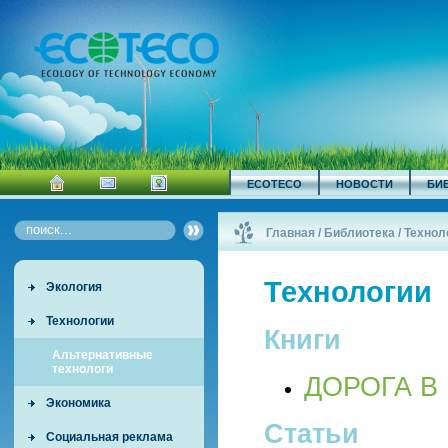
ECOTECO
НОВОСТИ
БИ
Главная
/
Библиотека
/
Технол
Технологии
Экология
Технологии
Книги
Альтернативные
технологи
ДОРОГА В 
Экономика
Статьи
Социальная реклама