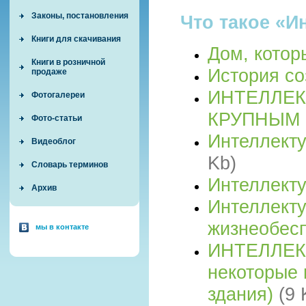
Законы, постановления
Что такое «
Книги для скачивания
Дом, котор
Книги в розничной
История с
продаже
ИНТЕЛЛЕК
Фотогалереи
КРУПНЫМ
Фото-статьи
Интеллект
Видеоблог
Kb)
Словарь терминов
Интеллекту
Архив
Интеллекту
жизнеобес
мы в контакте
ИНТЕЛЛЕК
некоторые 
здания)
(9 