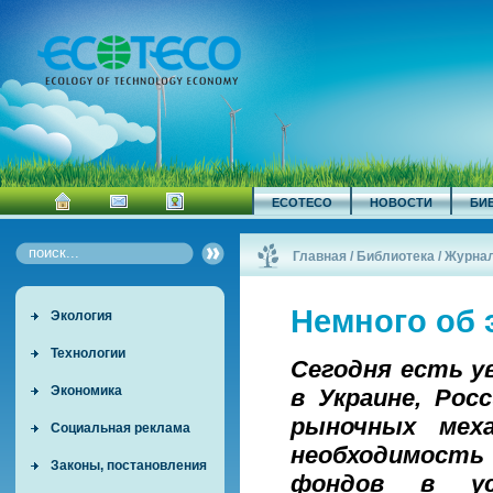
ECOTECO
НОВОСТИ
БИ
Главная
/
Библиотека
/
Журна
Немного об 
Экология
Технологии
Сегодня есть у
Экономика
в Украине, Рос
рыночных меха
Социальная реклама
необходимость
Законы, постановления
фондов в ус