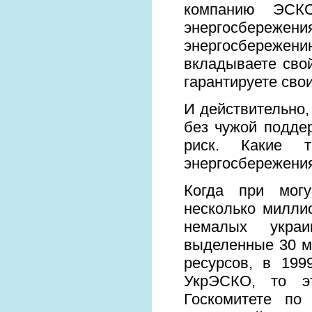
компанию ЭСКО
энергосбережени
энергосбережени
вкладываете сво
гарантируете сво
И действительно
без чужой подде
риск. Какие 
энергосбережения
Когда при могу
несколько милли
немалых украи
выделенные 30 м
ресурсов, в 19
УкрЭСКО, то э
Госкомитете по