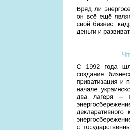
Вряд ли энергос
он всё ещё являе
свой бизнес, ка
деньги и развива
Чт
С 1992 года шл
создание бизне
приватизация и 
начале украинск
два лагеря – г
энергосбережени
декларативного 
энергосбережение
с государственн