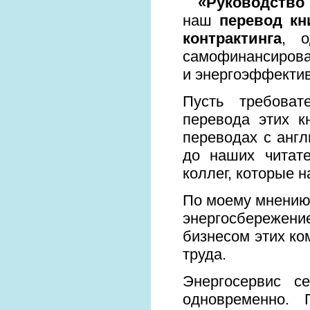
«Руководств
наш
перевод к
контрактинга
, о
самофинансирова
и энергоэффектив
Пусть требоват
перевода этих к
переводах с англ
до наших читат
коллег, которые н
По моему мнению,
энергосбережени
бизнесом этих ко
труда.
Энергосервис с
одновременно. 