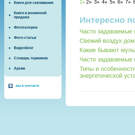
1
»
2
»
3
»
4»
5»
6»
7»
Книги для скачивания
Книги в розничной
продаже
Интересно п
Фотогалереи
Часто задаваемые 
Фото-статьи
Свежий воздух дом
Видеоблог
Какие бывают мул
Словарь терминов
Часто задаваемые 
Типы и особенност
Архив
энергетической уст
мы в контакте