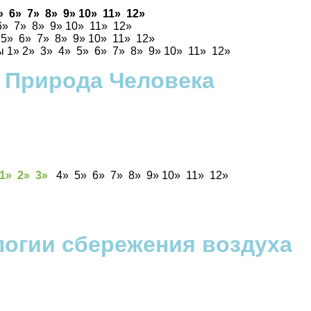
»
6»
7»
8»
9»
10»
11»
12»
6»
7»
8»
9»
10»
11»
12»
»
5»
6»
7»
8»
9»
10»
11»
12»
ты
1
»
2
»
3
»
4»
5»
6»
7»
8»
9»
10»
11»
12»
Природа Человека
1»
2»
3
»
4» 5» 6» 7» 8» 9» 10» 11» 12»
логии сбережения воздуха