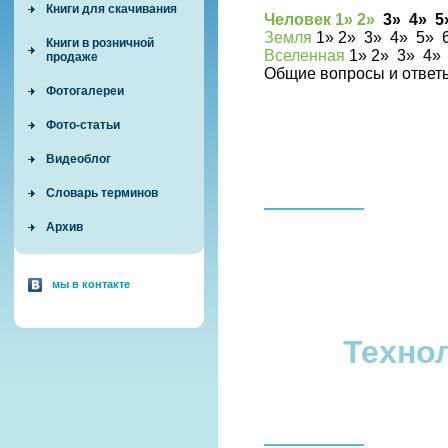
Книги для скачивания
Человек 1»
2»
3
»
4»
5
Земля
1
»
2
»
3
»
4»
5»
Книги в розничной
Вселенная
1
»
2
»
3
»
4
продаже
Общие вопросы и отве
Фотогалереи
Фото-статьи
Видеоблог
Словарь терминов
Архив
мы в контакте
Техно