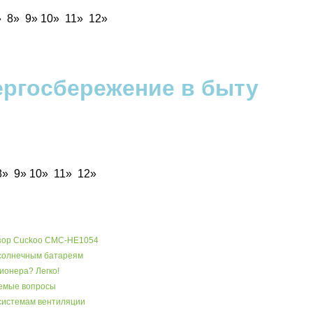
»
8»
9»
10»
11»
12»
ергосбережение в быту
8»
9»
10»
11»
12»
бзор Cuckoo CMC-HE1054
 солнечным батареям
ионера? Легко!
аемые вопросы
системам вентиляции