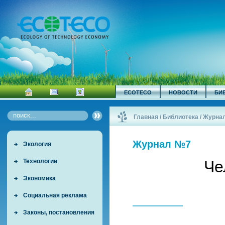
ECOTECO
НОВОСТИ
БИ
Главная
/
Библиотека
/
Журна
Журнал №7
Экология
Технологии
Че
Экономика
Социальная реклама
Законы, постановления