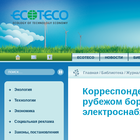
ECOTECO
НОВОСТИ
БИ
Главная
/
Библиотека
/
Журна
Корреспонде
Экология
рубежом бор
Технологии
электросна
Экономика
Социальная реклама
Законы, постановления