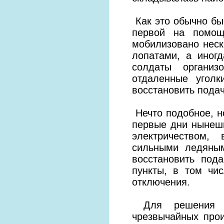
Как это обычно бы
первой на помощ
мобилизовано неск
лопатами, а иног
солдаты организ
отдаленные уголк
восстановить подач
Нечто подобное, н
первые дни нынешн
электричеством,
сильными ледяным
восстановить под
пункты, в том чи
отключения.
Для решения эн
чрезвычайных про