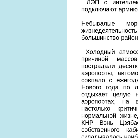
ЛЭП с интеллект
подключают армию
Небывалые мор
жизнедеятельност
большинство районо
Холодный атмосф
причиной массов
пострадали десят
аэропорты, автом
совпало с ежегод
Нового года по 
отдыхает целую н
аэропортах, на 
настолько крити
нормальной жизне
КНР Вэнь Цзябао
собственного ка
складывалась наиб