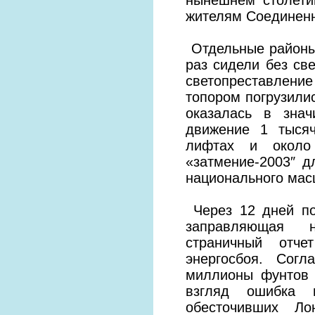
жителям Соединенн
Отдельные районы,
раз сидели без све
светопреставление 
топором погрузилис
оказалась в знач
движение 1 тысяч
лифтах и около
«затмение-2003″ д
национального мас
Через 12 дней пос
заправляющая на
страничный отч
энергосбоя. Согл
миллионы фунтов 
взгляд ошибка м
обесточивших Ло