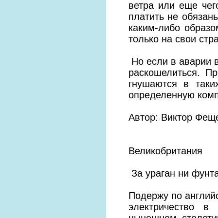
ветра или еще чег
платить не обязан
каким-либо образо
только на свои стр
Но если в аварии 
раскошелиться. П
гнушаются в таки
определенную ком
Автор: Виктор Фещ
Великобритания
За ураган ни фунт
Подержу по английс
электричество в
нынешнем столети