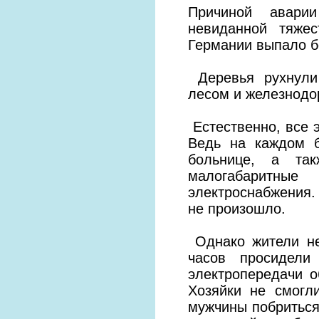
Причиной авари
невиданной тяже
Германии выпало б
Деревья рухнули
лесом и железнодо
Естественно, все э
Ведь на каждом б
больнице, а та
малогабаритны
электроснабжения.
не произошло.
Однако жители не
часов просидели
электропередачи о
Хозяйки не смогли
мужчины побриться