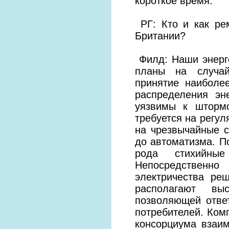
короткое время.
РГ: Кто и как ре
Британии?
Филд: Наши энерг
планы на случай
принятие наиболе
распределения эн
уязвимы к шторм
требуется на регу
на чрезвычайные с
до автоматизма. П
рода стихийные
Непосредственн
электричества ре
располагают вы
позволяющей отве
потребителей. Ком
консорциума взаим