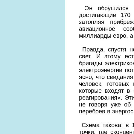
Он обрушился н
достигающие 170 
затопляя прибре
авиационное со
миллиарды евро, а 
Правда, спустя н
свет. И этому ес
бригады электрико
электроэнергии по
ясно, что свидания
человек, готовых
которые входят в
реагирования». Эт
не говоря уже об
перебоев в энерго
Схема такова: в 1
точки, где сконце