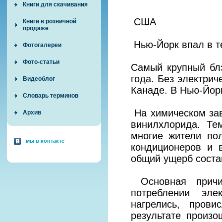
Книги для скачивания
США
Книги в розничной
продаже
Нью-Йорк впал в т
Фотогалереи
Фото-статьи
Самый крупный блэ
года. Без электрич
Видеоблог
Канаде. В Нью-Йорк
Словарь терминов
На химическом за
Архив
винилхлорида. Те
многие жители по
мы в контакте
кондиционеров и 
общий ущерб соста
Основная причи
потреблении эле
нагрелись, пров
результате произо