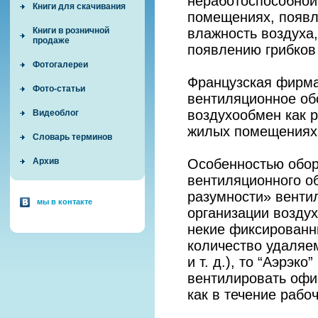
неработоспособной
Книги для скачивания
помещениях, появл
влажность воздуха,
Книги в розничной
продаже
появлению грибков 
Фотогалереи
Французская фирма
Фото-статьи
вентиляционное об
воздухообмен как р
Видеоблог
жилых помещениях
Словарь терминов
Особенностью обору
Архив
вентиляционного о
разумности» венти
мы в контакте
организации возду
некие фиксированн
количество удаляе
и т. д.), то “Аэрэк
вентилировать офи
как в течение рабо