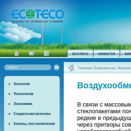
ECOTECO
НОВОСТИ
БИ
Главная
/
Библиотека
/
Журна
Воздухообм
Экология
Технологии
В связи с массовы
Экономика
стеклопакетами по
Социальная реклама
редкие в предыдущ
через притворы со
Законы, постановления