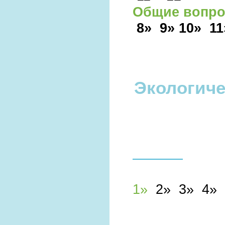
Общие вопро
8»
9»
10»
1
Экологиче
1
»
2
»
3
»
4»