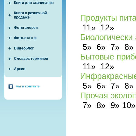
Книги для скачивания
Книги в розничной
Продукты пит
продаже
11»
12»
Фотогалереи
Биологически
Фото-статьи
5»
6»
7»
8
Видеоблог
Бытовые приб
Словарь терминов
11»
12»
Архив
Инфракрасные
5»
6»
7»
8
мы в контакте
Прочая эколог
7»
8»
9»
10