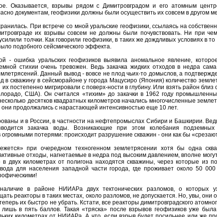
ое. Оказывается, взрывы рядом с Димитровградом и его атомным цент
сно документам, геофизики должны были осуществить их совсем в другом ме
ранилась. При встрече со мной уральские геофизики, ссылаясь на собствен
митровграде их взрывы совсем не должны были почувствовать. Ни при чем
силили толчки. Как говорили геофизики, в таких же дождливых условиях в то
 было подобного сейсмического эффекта.
й - ошибка уральских геофизиков выявила аномальное явление, которо
емной стихии очень тревожен. Ведь закачка жидких отходов в недра сама
млетрясений. Данный вывод - вовсе не плод чьих-то домыслов, а подтвержд
 вод в скважину в сейсморайоне у города Мацусиро (Япония) количество земл
 их постепенно мигрировали с поверх-ности в глубину. Или взять район близ
лорадо, США). Он считался «тихим» до закачки в 1962 году промышленных
несколько десятков квадратных километров начались многочисленные земле
, они продолжались с нарастающей интенсивностью еще 10 лет.
ованы и в России, в частности на нефтепромыслах Сибири и Башкирии. Вед
водится закачка воды. Возникающие при этом колебания подземных
огромными потерями: происходит разрушение скважин - они как бы «срезаю
срежется» при очередном техногенном землетрясении хотя бы одна скв
ктивные отходы, нагнетаемые в недра под высоким давлением, вполне могу
о в двух километрах от полигона находятся скважины, через которые из п
вода для населения западной части города, где проживает около 50 000 
рофическими!
 наличие в районе НИИАРа двух тектонических разломов, о которых 
ать реакторы в таких местах, около разломов, не допускается. Но, увы, они 
теперь их быстро не убрать. Кстати, все реакторы димитровградского атомно
лишь в пять баллов. Такая «тряска» после взрывов геофизиков уже была,
льких километрах от НИИАРа. А что, если взрыв будет посильнее или же пр