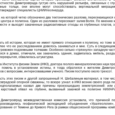
стностях Димитровграда густую сеть нарушений рельефа, связанных с гл
чные толщи, они вполне могут способствовать вертикальной миграци
к утверждают специалисты ЦНИИгеолнеруда.
 на которой четко обозначено два тектонических разлома, пересекающихся
 центра и полигона. Один из разломов пересекает залив Волги. По мнению 
месте и выходят закаченные радиоактивные отходы из глубинных платов, з
ть об истории, которая не имеет прямого отношения к полигону, но тоже в
олее что ее расследованием довелось заниматься и мне. Суть в следующем
тревожен подземными толчками. Особенно сильно «тряхнуло» западную част
хся в домах, отмечали, как закачались здания, задвигалась мебель, разда
 перекрытия, обвалилась штукатурка.
а Института физики Земли (ИФЗ), доктора геолого-минералогических наук п
 помочь в установлении истины, я тогда обратился к жителям Димитро
в с вопросами, интересовавшими ученого. Писем поступило около трехсот.
часть этих писем и другой запрошенный Н. Шебалиным материал, в том чис
овградской опорной скважины, то вскоре узнал: в ИФЗ возник своего рода п
редполагаемых назвал две причины произошедших землетрясений: или 
и карстовый обвал на глубине, вызванный закачкой на полигоне НИИАР
 Димитровград межведомственная комиссия установила, что причиной п
роизводились геофизической экспедицией объединения «Уралгеология»,
рование от Тюмени до Кривого Рога (в рамках общесоюзной программы комп