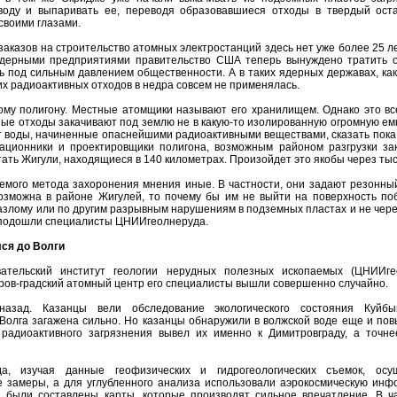
оду и выпаривать ее, переводя образовавшиеся отходы в твердый оста
своими глазами.
о заказов на строительство атомных электростанций здесь нет уже более 25 ле
ядерными предприятиями правительство США теперь вынуждено тратить 
ь под сильным давлением общественности. А в таких ядерных державах, ка
ких радиоактивных отходов в недра совсем не применялась.
ому полигону. Местные атомщики называют его хранилищем. Однако это вс
ые отходы закачивают под землю не в какую-то изолированную огромную емк
т воды, начиненные опаснейшими радиоактивными веществами, сказать пока 
тационники и проектировщики полигона, возможным районом разгрузки за
тать Жигули, находящиеся в 140 километрах. Произойдет это якобы через тыс
емого метода захоронения мнения иные. В частности, они задают резонный
озможна в районе Жигулей, то почему бы им не выйти на поверхность поб
азлому или по другим разрывным нарушениям в подземных пластах и не чер
ду подошли специалисты ЦНИИгеолнеруда.
ся до Волги
вательский институт геологии нерудных полезных ископаемых (ЦНИИге
тров-градский атомный центр его специалисты вышли совершенно случайно.
азад. Казанцы вели обследование экологического состояния Куйбы
Волга загажена сильно. Но казанцы обнаружили в волжской воде еще и по
 радиоактивного загрязнения вывел их именно к Димитровграду, а точн
а, изучая данные геофизических и гидрогеологических съемок, осу
 замеры, а для углубленного анализа использовали аэрокосмическую инф
 были составлены карты, которые производят сильное впечатление. В ча