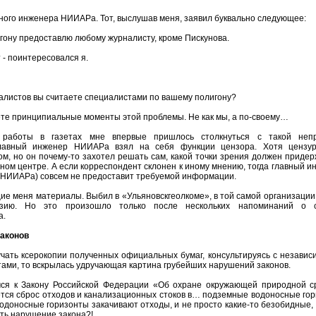
вного инженера НИИАРа. Тот, выслушав меня, заявил буквально следующее:
игону предоставлю любому журналисту, кроме Пискунова.
 - поинтересовался я.
налистов вы считаете специалистами по вашему полигону?
ете принципиальные моменты этой проблемы. Не как мы, а по-своему…
 работы в газетах мне впервые пришлось столкнуться с такой неп
главный инженер НИИАРа взял на себя функции цензора. Хотя цензу
м, но он почему-то захотел решать сам, какой точки зрения должен придер
мном центре. А если корреспондент склонен к иному мнению, тогда главный и
м НИИАРа) совсем не предоставит требуемой информации.
ие меня материалы. Выбил в «Ульяновскгеолкоме», в той самой организации
зию. Но это произошло только после нескольких напоминаний о с
а.
законов
учать ксерокопии полученных официальных бумаг, консультируясь с незави
ами, то вскрылась удручающая картина грубейших нарушений законов.
ся к Закону Российской Федерации «Об охране окружающей природной с
ется сброс отходов и канализационных стоков в… подземные водоносные гор
одоносные горизонты закачивают отходы, и не просто какие-то безобидные,
сть нарушение закона?!