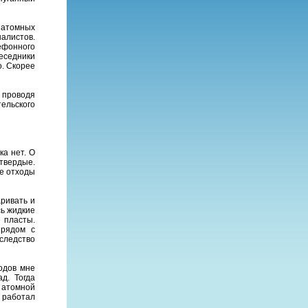
 атомных
алистов.
ефонного
беседники
о. Скорее
 проводя
ельского
а нет. О
 твердые.
де отходы
ривать и
сь жидкие
 пласты.
 рядом с
следство
одов мне
д. Тогда
 атомной
 работал