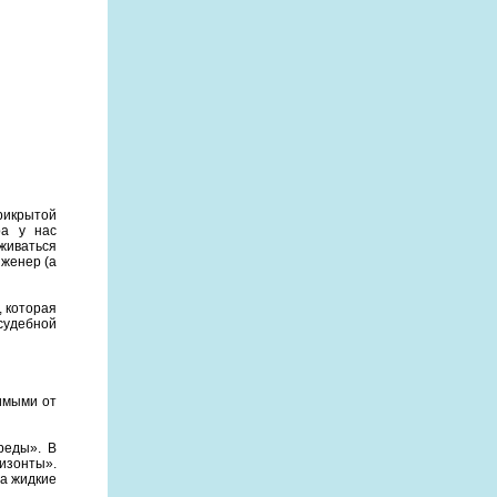
рикрытой
ра у нас
живаться
нженер (а
, которая
удебной
симыми от
реды». В
изонты».
 а жидкие