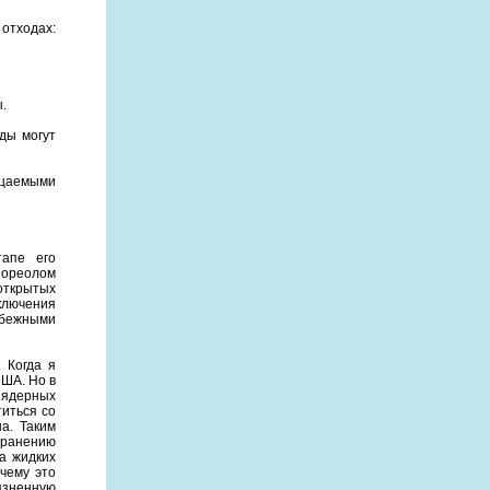
отходах:
.
ды могут
ицаемыми
тапе его
 ореолом
открытых
ключения
убежными
 Когда я
США. Но в
тиядерных
иться со
а. Таким
транению
а жидких
чему это
язненную