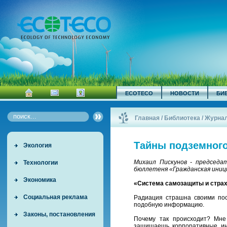
ECOTECO
НОВОСТИ
БИ
Главная
/
Библиотека
/
Журна
Тайны подземного
Экология
Михаил Пискунов - председа
Технологии
бюллетеня «Гражданская ини
Экономика
«Система самозащиты и стра
Социальная реклама
Радиация страшна своими по
подобную информацию.
Законы, постановления
Почему так происходит? Мне
защищаешь корпоративные инт