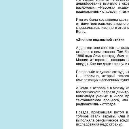
дешифрование выявило в окре
разломами. «Рассекая осадо
радиоактивных отходов», - та
Ими же была составлена карта,
от димитровградского атомного
специалистов, именно в этом 
Волгу.
«Звонок» подземной стихии
А дальше мне хочется рассказа
степени с ним связана. Тем б
1990 года Димитровград был вс
Многие из горожан, находивши
посуды. Кое-где даже треснули
По просьбе ведущего сотрудник
Н. Шебалина, который взялся
близлежащих населенных пункто
А когда я отправил в Москву 
геологического разреза димитр
Консилиум ученых в числе п
тектонического процесса, ил
радиоактивных отходов.
Правда, приехавшая потом в
толчков стали взрывы. Они п
выполняла сейсмическое зонди
исследования недр страны).