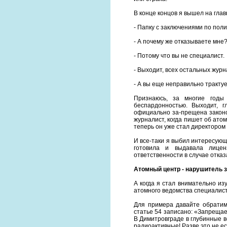
В конце концов я вышел на гла
- Папку с заключениями по пол
- А почему же отказываете мне?
- Потому что вы не специалист.
- Выходит, всех остальных жур
- А вы еще неправильно тракту
Признаюсь, за многие годы
беспардонностью. Выходит, 
официально за-прещена законо
журналист, когда пишет об ато
теперь он уже стал директоро
И все-таки я выбил интересующ
готовила и выдавала лицен
ответственности в случае отказ
Атомный центр - нарушитель 
А когда я стал внимательно из
атомного ведомства специалист
Для примера давайте обратим
статье 54 записано: «Запреща
В Димитровграде в глубинные в
радиоактивные! Разве это не е