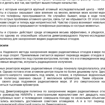
 и делать все так, как требует вышестоящее начальство.
м с которым находится крупный атомный исследовательский центр - НИИ
ты и страха» оказывает свое влияние на многих, включая моих коллег-журн
 что телефоны прослушиваются. Не случайно бывает, когда в ходе тел
-то острых проблемах атомного центра, связь тут же обрывается. От этого со
а нами следят и теперь жди неприятностей. Чувство страха возникает невольн
 этого страха и прерываются телефонные разговоры в «острые моменты».
ты и страха» действует среди атомщиков весьма эффективно, я убедился,
по одному из опаснейших объектов димитровградского Научно-исследоват
 полигону для захоронения жидких радиоактивных отходов.
осили
а. Надежного метода захоронения жидких радиоактивных отходов в мире пок
все еще спорят. Приемлемым считается вариант перевода жидких отходов в
циальных емкостях под строгим контролем, потому что и в отвержденном ви
ивные вещества, испускать радиационное излучение.
ых реакторов жидкие радиоактивные отходы поначалу предполагалось упа
е. Однако потом в этом атомном центре пошли по более дешевому пути. Зде
росто-напросто закачивать под землю, а точнее, в глубинные водоносные
ия полигона закачано свыше 2 миллионов кубометров. Таким образом
ь своего рода подземное радиоактивное море. И это смертоносное на
яться тысячами кубометров.
под Димитровградом полигона по захоронению жидких радиоактивных отх
е руководства НИИАРа с иностранными журналистами лет двадцать наза
рубежных газет и телевидения совершала поездку по нескольким объектам
тались воспевать достижения советских атомщиков. А я в тот период
льяновской областной газеты по Димитровграду.