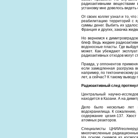
радиоактивными веществами в
установку мне довелось видеть 
От своих коллег узнал и то, чт
реабилитацию территорий с 
суммы денег. Выбить их удалос
Франция и других, закачка жид
Но вернемся к димитровградск
блеф. Ведь жидкие радиоактивн
водоносные пласты. Где выйду
может. Как убеждают эксплуа
радиоактивных отходов могут с
Правда, у оппонентов применя
если замедленная разгрузка в
например, по тектоническому р
лет, а сейчас? К такому выво
Радиоактивный след протянул
Центральный научно-исследо
находится в Казани. А на дими
Дело было несколько лет н
водохранилища. К сожалению, 
содержание цезия-137. Хвост
атомных реакторов.
Специалисты ЦНИИгеолнеруд
многочисленные радиационные
На основе снимков из космоса