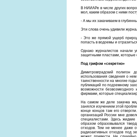
В НИИАРе в числе других вопр
мол, каким образом с ними пост
- А мы их закачиваем в глубинн
Эти слова очень удивили журна
- Это же прямой ущерб природ
попасть в водоемы и отразитьс
Однако журналистов начали у
защитными пластами, которые 
Под грифом «секретно»
Димитровградский полигон 
использования сведения о нем
таинственности на многие год
публикаций по подземному
зах
возможности безвозмездного 
фирмами, которые специализир
На самом же деле закачка жид
занялся изучением этой пробле
конце концов там его отвергли
организаций России мне довел
специалистами. Здесь жидкие
образом образовывался тверд
отходов. Тем не менее даже о
радиоактивных отходов под зе
может привести. Не случайн