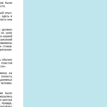
ром были
сте.
ный опыт,
 здесь и
 лето они
е должно
 по себе
ен наукой
етрясений
 скважины
 стоков.
трясения.
ь обычно
 пластов
тся».
ажина на
т попасть
одземных
человек.
уже было
оказались
го центра
 правда,
оизойдет