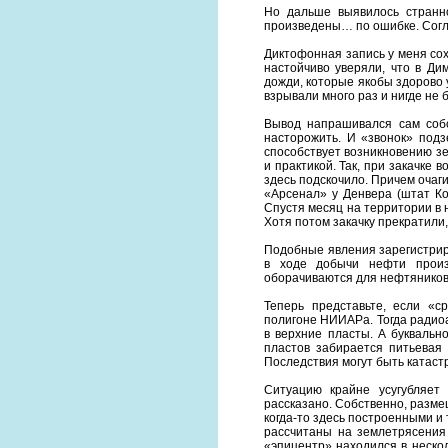
Но дальше выявилось странн
произведены… по ошибке. Согла
Диктофонная запись у меня сох
настойчиво уверяли, что в Ди
дожди, которые якобы здорово у
взрывали много раз и нигде не
Вывод напрашивался сам собо
насторожить. И «звонок» подз
способствует возникновению зе
и практикой. Так, при закачке
здесь подскочило. Причем очаги
«Арсенал» у Денвера (штат Ко
Спустя месяц на территории в 
Хотя потом закачку прекратили
Подобные явления зарегистрир
в ходе добычи нефти произ
оборачиваются для нефтяников 
Теперь представьте, если «
полигоне НИИАРа. Тогда радиоа
в верхние пласты. А буквальн
пластов забирается питьевая 
Последствия могут быть катаст
Ситуацию крайне усугубляет
рассказано. Собственно, размещ
когда-то здесь построенными и 
рассчитаны на землетрясения 
«эпицентр» находился в неско