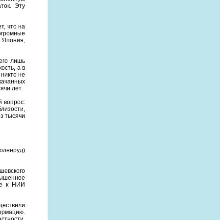
ток. Эту
т, что на
огромные
к Япония,
его лишь
ость, а в
никто не
качанных
ячи лет.
 вопрос:
лизости,
ез тысячи
олнеруд)
шевского
вышенное
ее к НИИ
ществили
ормацию.
стности,