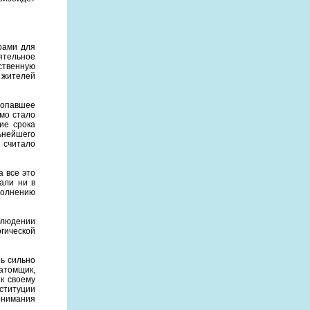
рами для
ятельное
ственную
 жителей
попавшее
мо стало
ие срока
льнейшего
 считало
 все это
али ни в
полнению
людении
гической
нь сильно
атомщик,
к своему
нституции
онимания