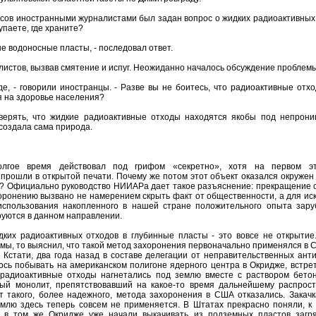
осов иностранными журналистами был задан вопрос о жидких радиоактивных 
упаете, где храните?
ые водоносные пласты, - последовал ответ.
листов, вызвав смятение и испуг. Неожиданно началось обсуждение проблемы
е, - говорили иностранцы. - Разве вы не боитесь, что радиоактивные отхо
я на здоровье населения?
верять, что жидкие радиоактивные отходы находятся якобы под непрон
создала сама природа.
долгое время действовал под грифом «секретно», хотя на первом э
 прошли в открытой печати. Почему же потом этот объект оказался окружен
ы? Официально руководство НИИАРа дает такое разъяснение: прекращение 
оронению вызвано не намерением скрыть факт от общественности, а для ис
использования накопленного в нашей стране положительного опыта зар
уются в данном направлении.
ких радиоактивных отходов в глубинные пласты - это вовсе не открытие.
мы, то выяснил, что такой метод захоронения первоначально применялся в 
. Кстати, два года назад в составе делегации от неправительственных ан
ось побывать на американском полигоне ядерного центра в Окридже, встрет
 радиоактивные отходы нагнетались под землю вместе с раствором бетон
ый монолит, препятствовавший на какое-то время дальнейшему распрос
т такого, более надежного, метода захоронения в США отказались. Закачк
млю здесь теперь совсем не применяется. В Штатах прекрасно поняли, к 
о в том же Окридже уже начали выкачивать из подземных пластов загр