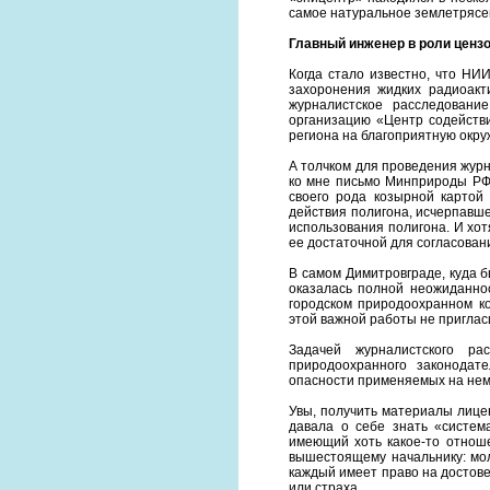
самое натуральное землетрясени
Главный инженер в роли ценз
Когда стало известно, что Н
захоронения жидких радиоакт
журналистское расследован
организацию «Центр содействи
региона на благоприятную окру
А толчком для проведения жур
ко мне письмо Минприроды РФ,
своего рода козырной картой
действия полигона, исчерпавше
использования полигона. И хо
ее достаточной для согласован
В самом Димитровграде, куда 
оказалась полной неожиданнос
городском природоохранном ко
этой важной работы не приглас
Задачей журналистского р
природоохранного законодат
опасности применяемых на нем
Увы, получить материалы лицен
давала о себе знать «систем
имеющий хоть какое-то отнош
вышестоящему начальнику: мол,
каждый имеет право на достов
или страха.