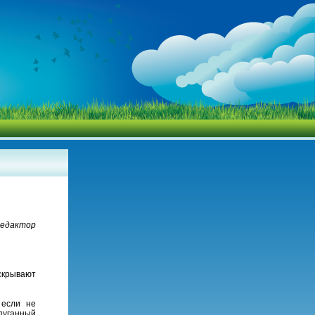
редактор
скрывают
 если не
пуганный