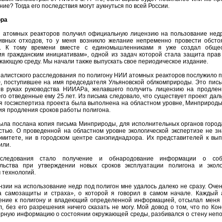
е? Тогда его последствия могут аукнуться по всей России.
ора
ИИ атомных реакторов получил официальную лицензию на пользование нед
ивных отходов, то у меня возникло желание непременно провести обсто
ие. К тому времени вместе с единомышленниками я уже создал обще
я гражданским инициативам», одной из задач которой стала защита прав
жающую среду. Мы начали также выпускать свое периодическое издание.
налистского расследования по полигону НИИ атомных реакторов послужило 
 поступившее на имя председателя Ульяновской облкомприроды. Это пись
 в руках руководства НИИАРа, желавшего получить лицензию на продлен
го отведенные ему 25 лет. Из письма следовало, что существует проект да
тя госэкспертиза проекта была выполнена на областном уровне, Минприроды
ия продления сроков работы полигона.
была послана копия письма Минприроды, для исполнительных органов города
тью. О проведенной на областном уровне экологической экспертизе не зн
митете, ни в городском центре санэпиднадзора. Их представителей к вы
или.
асследования стало получение и обнародование информации о соб
ельства при утверждении новых сроков эксплуатации полигона и эколо
 технологий.
зии на использование недр под полигон мне удалось далеко не сразу. Оче
а самозащиты и страха», о которой я говорил в самом начале. Каждый 
ение к полигону и владеющий определенной информацией, отсылал меня 
 без его разрешения ничего сказать не могу. Мой довод о том, что по Ко
ерную информацию о состоянии окружающей среды, разбивался о стену неп