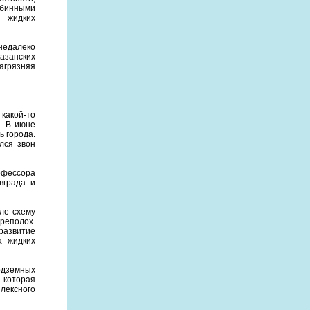
убинными
и жидких
 недалеко
казанских
агрязняя
 какой-то
. В июне
ь города.
лся звон
рофессора
вграда и
ле схему
ереполох.
развитие
а жидких
одземных
 которая
лексного