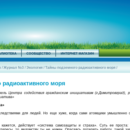
БЛИОТЕКА
СООБЩЕСТВО
ИНТЕРНЕТ МАГАЗИН
л
/
Журнал №3
/
Экология
/
Тайны подземного радиоактивного моря
/
 радиоактивного моря
тель Центра содействия гражданским инициативам (г.Димитровград), 
циатива»
ха»
следствиями для людей. Но еще хуже, когда сами атомщики умышленно 
 кажется, действует «система самозащиты и страха». Суть ее проста:
ересы, то ведомству ты не нужен. Опасаясь потерять работу, такой за