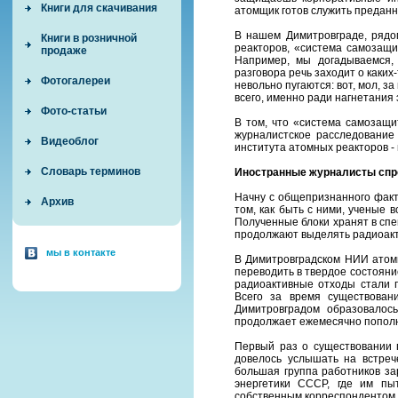
Книги для скачивания
атомщик готов служить преданно
В нашем Димитровграде, рядо
Книги в розничной
реакторов, «система самозащи
продаже
Например, мы догадываемся,
разговора речь заходит о каких
Фотогалереи
невольно пугаются: вот, мол, з
всего, именно ради нагнетания
Фото-статьи
В том, что «система самозащи
журналистское расследование 
Видеоблог
института атомных реакторов -
Словарь терминов
Иностранные журналисты спр
Начну с общепризнанного факт
Архив
том, как быть с ними, ученые 
Полученные блоки хранят в спе
продолжают выделять радиоакт
мы в контакте
В Димитровградском НИИ атомн
переводить в твердое состояни
радиоактивные отходы стали п
Всего за время существован
Димитровградом образовалос
продолжает ежемесячно пополн
Первый раз о существовании 
довелось услышать на встреч
большая группа работников за
энергетики СССР, где им пы
собственным корреспондентом у