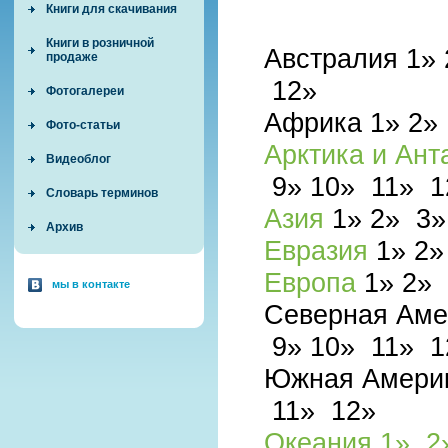
Книги для скачивания
Книги в розничной
Австралия
1
»
продаже
12»
Фотогалереи
Африка
1
»
2
Фото-статьи
Арктика и Ант
Видеоблог
9»
10»
11»
1
Словарь терминов
Азия
1
»
2
»
3
Архив
Евразия
1
»
2
Европа
1
»
2
»
мы в контакте
Северная Ам
9»
10»
11»
1
Южная Амери
11»
12»
Океания
1»
2