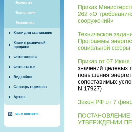
Экология
Приказ Министерств
262 «О требованиях
Технологии
сооружений»
Экономика
Книги для скачивания
Техническое задан
Программы энергос
Книги в розничной
социальной сферы
продаже
Фотогалереи
Приказ от 07 Июня 
значений целевых 
Фото-статьи
повышения энергет
Видеоблог
сопоставимых усло
Словарь терминов
N 17927)
Архив
Закон РФ от 7 февр
мы в контакте
ПОСТАНОВЛЕНИЕ ПР
УТВЕРЖДЕНИИ ПЕ