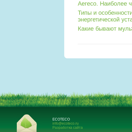
Aereco. Наиболее 
Типы и особенност
энергетической уст
Какие бывают мул
ECOTECO
info@ecoteco.ru
Разработка сайта