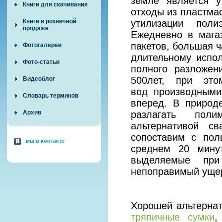
земле является у
Книги для скачивания
отходы из пластмас
утилизации поли
Книги в розничной
продаже
Ежедневно в мага
пакетов, большая ч
Фотогалереи
длительному испол
Фото-статьи
полного разложен
500лет, при это
Видеоблог
вод производными 
Словарь терминов
вперед. В природ
разлагать поли
Архив
альтернативой с
сопоставим с пол
мы в контакте
среднем 20 минут
выделяемые при
непоправимый уще
Хорошей альтерна
тряпичные сумки
,