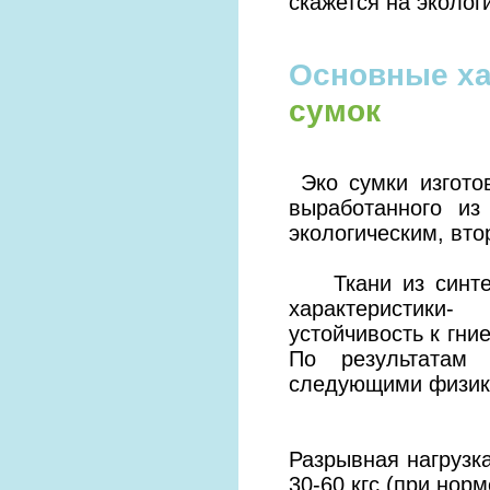
скажется на эколог
Основные ха
сумок
Эко сумки изгото
выработанного из
экологическим, вт
Ткани из синтети
характеристики
устойчивость к гни
По результатам 
следующими физик
Разрывная нагрузка
30-60 кгс (при норм