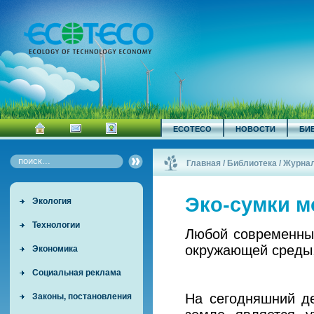
ECOTECO
НОВОСТИ
БИ
Главная
/
Библиотека
/
Журна
Эко-сумки м
Экология
Технологии
Любой современный
окружающей среды,
Экономика
Социальная реклама
На сегодняшний д
Законы, постановления