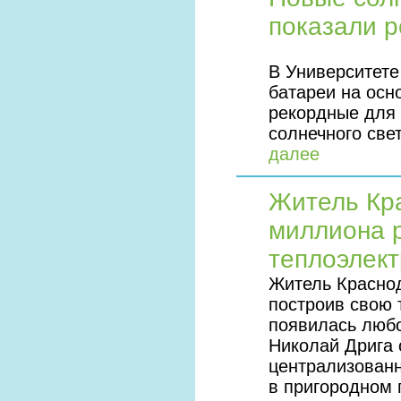
показали р
В Университет
батареи на осн
рекордные для 
солнечного све
далее
Житель Кр
миллиона р
теплоэлек
Житель Красно
построив свою 
появилась люб
Николай Дрига 
централизованн
в пригородном