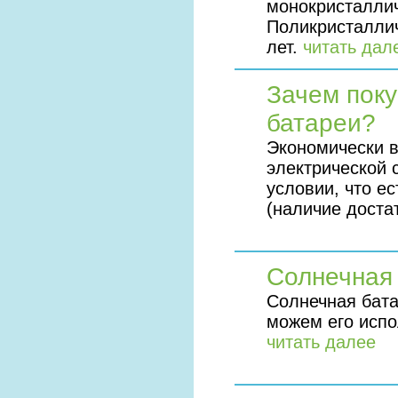
монокристаллич
Поликристаллич
лет.
читать дал
Зачем поку
батареи?
Экономически 
электрической 
условии, что е
(наличие доста
Солнечная 
Солнечная бата
можем его испо
читать далее