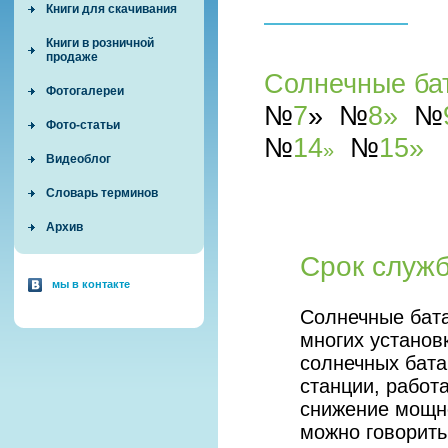
Книги для скачивания
Книги в розничной
продаже
Солнечные ба
Фотогалереи
№
7
»
№
8»
№
Фото-статьи
№
14
№
15
»
»
Видеоблог
Словарь терминов
Архив
Срок служ
мы в контакте
Солнечные бата
многих установ
солнечных бата
станции, работ
снижение мощн
можно говорить