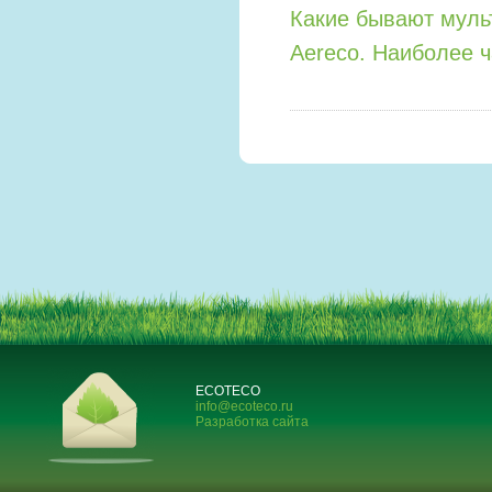
Какие бывают мул
Aereco. Наиболее 
ECOTECO
info@ecoteco.ru
Разработка сайта