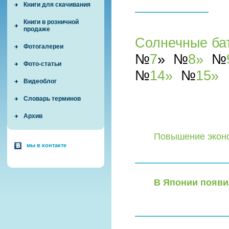
Книги для скачивания
Книги в розничной
продаже
Солнечные ба
Фотогалереи
№
7
»
№
8»
№
Фото-статьи
№
14
»
№
15
»
Видеоблог
Словарь терминов
Архив
Повышение эконо
мы в контакте
В Японии появи