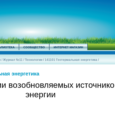
БЛИОТЕКА
СООБЩЕСТВО
ИНТЕРНЕТ МАГАЗИН
л
/
Журнал №11
/
Технологии
/
141101 Геотермальная энергетика
/
ьная энергетика
ии возобновляемых источнико
энергии