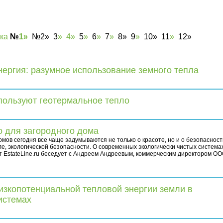
ка
№
1
»
№
2
»
3
»
4»
5
»
6
»
7
»
8
» 9
»
10
» 11
»
12»
нергия: разумное использование земного тепла
спользуют геотермальное тепло
о для загородного дома
мов сегодня все чаще задумываются не только о красоте, но и о безопасност
ле, экологической безопасности. О современных экологически чистых система
 EstateLine.ru беседует с Андреем Андреевым, коммерческим директором О
изкопотенциальной тепловой энергии земли в
истемах