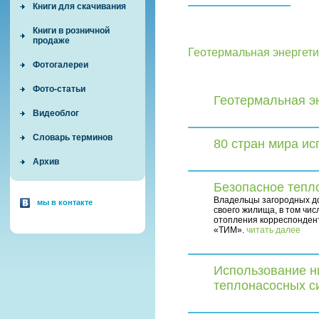
Книги для скачивания
Книги в розничной
продаже
Геотермальная энергети
Фотогалереи
Фото-статьи
Геотермальная э
Видеоблог
Словарь терминов
80 стран мира и
Архив
Безопасное тепл
Владельцы загородных до
мы в контакте
своего жилища, в том чис
отопления корреспондент
«ТИМ».
читать далее
Использование н
теплонасосных с