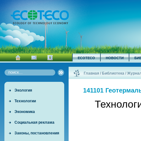
ECOTECO
НОВОСТИ
БИ
Главная
/
Библиотека
/
Журна
141101 Геотермал
Экология
Технолог
Технологии
Экономика
Социальная реклама
Законы, постановления