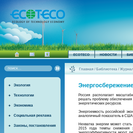
ECOTECO
НОВОСТИ
БИ
Главная
/
Библиотека
/
Журна
Энергосбережение
Экология
Россия располагает масштаб
Технологии
решать проблему обеспечения 
энергетических ресурсов.
Экономика
Энергоемкость российской эко
Социальная реклама
аналогичный показатель в США,
Нехватка энергии может стать
Законы, постановления
2015 года темпы снижения э
энергоэффективности могут р