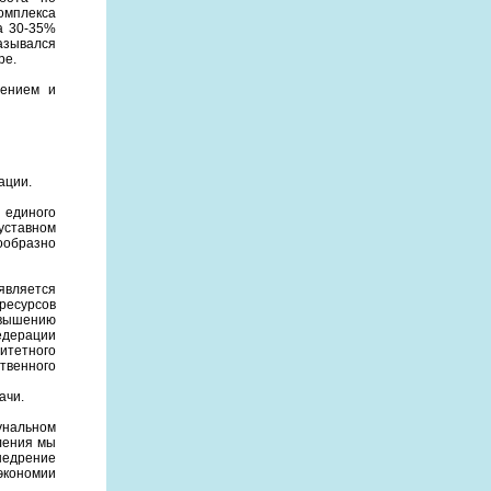
мплекса
а 30-35%
азывался
ре.
жением и
ации.
 единого
уставном
ообразно
является
ресурсов
овышению
едерации
итетного
твенного
ачи.
унальном
ления мы
недрение
экономии