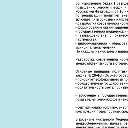
Во исполнение Указа Презид
повышению энергетической и 
Российской Федерации от 18 и
по реализации политики эне
включает пять основных направ
- разработка современной норм
- формирование организационн
- государственная поддержка и
- взаимодействие с бизнес-
партнерства;
- информационная и образова
муниципальном уровнях.
По каждому из указанных напра
Разработка современной норм
энергоэффективности в стране.
Основные принципы политики
законе № 28-ФЗ «Об энергосбер
- приоритет эффективного испо
- осуществление государственн
- обязательность учета произв
- включение в государственн
показателей энергоэффективно
- сертификацию топливо-, энер
конструкций, транспортных сред
В развитие указанного Федера
энергосбережению, начата р
энергетических паспортов пре