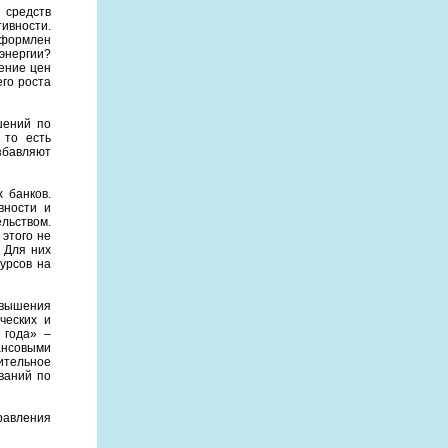
 средств
ивности.
оформлен
энергии?
ение цен
го роста
шений по
 то есть
избавляют
 банков.
вности и
ельством.
 этого не
 Для них
урсов на
овышения
ческих и
 года» –
ансовыми
ительное
ваний по
равления