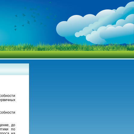
собности
ервичных
собности
енке, до
итики по
проса на