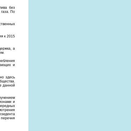
лива без
 газа. По
ственных
ия к 2015
ержка, а
ем.
ребления
гающих и
но здесь
бщества.
в данной
оручением
ионами и
чередных
мотрения
резидента
 перечня