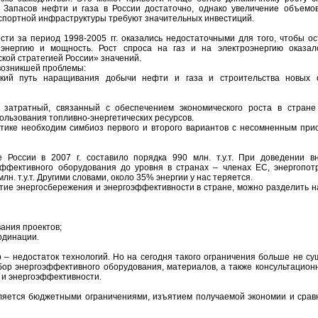
. Запасов нефти и газа в России достаточно, однако увеличение объемо
нспортной инфраструктуры требуют значительных инвестиций.
ти за период 1998-2005 гг. оказались недостаточными для того, чтобы ос
энергию и мощность. Рост спроса на газ и на электроэнергию оказа
кой стратегией России» значений.
возникшей проблемы:
кий путь наращивания добычи нефти и газа и строительства новых 
 затратный, связанный с обеспечением экономического роста в стране
льзования топливно-энергетических ресурсов.
ктике необходим симбиоз первого и второго вариантов с несомненным при
 России в 2007 г. составило порядка 990 млн. т.у.т. При доведении в
эффективного оборудования до уровня в странах – членах ЕС, энергопот
н. т.у.т. Другими словами, около 35% энергии у нас теряется.
ие энергосбережения и энергоэффективности в стране, можно разделить н
ания проектов;
рдинации.
– недостаток технологий. Но на сегодня такого ограничения больше не сущ
ор энергоэффективного оборудования, материалов, а также консультационн
 и энергоэффективности.
ляется бюджетными ограничениями, изъятием получаемой экономии и срав