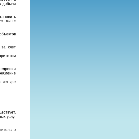
в добычи
тановить
лся выше
объектов
 за счет
оритетом
недрения
ребление
а четыре
ествует.
ых услуг
нительно