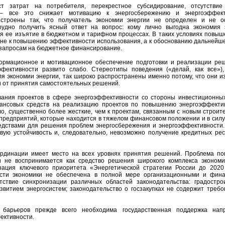
т затрат на потребителя, перекрестное субсидирование, отсутствие
 – все это снижает мотивацию к энергосбережению и энергоэффект
строены так, что получатель экономии энергии не определен и не 
рудно получить ясный ответ на вопрос: кому лично выгодна экономия 
 ее изъятие в бюджетном и тарифном процессах. В таких условиях повыш
 не к повышению эффективности использования, а к обоснованию дальнейше
запросам на бюджетное финансирование.
ормационное и мотивационное обеспечение подготовки и реализации ре
фективности развито слабо. Стереотипы поведения («делай, как все»),
ля экономии энергии, так широко распространены именно потому, что они 
 и от принятия самостоятельных решений.
ания проектов в сфере энергоэффективности со стороны инвестиционных
ансовых средств на реализацию проектов по повышению энергоэффекти
о, существенно более жесткие, чем к проектам, связанным с новым строит
 предприятий, которые находится в тяжелом финансовом положении и в силу
едствами для решения проблем энергосбережения и энергоэффективности.
ую устойчивость и, следовательно, невозможно получение кредитных рес
ординации имеет место на всех уровнях принятия решений. Проблема п
и не воспринимается как средство решения широкого комплекса экономи
изация ключевого приоритета «Энергетической стратегии России до 2020
ости экономики не обеспечена в полной мере организационными и фин
тствие синхронизации различных областей законодательства: градостро
звитием энергосистем; законодательство о госзакупках не содержит требо
 барьеров прежде всего необходима государственная поддержка нап
ективности.