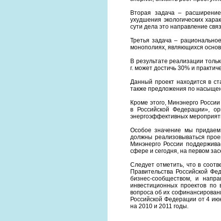
Вторая задача – расширение
ухудшения экологических харак
сути дела это направление свя
Третья задача – рационально
монополиях, являющихся основ
В результате реализации тольк
г. может достичь 30% и практич
Данный проект находится в ст
также предложения по насыщен
Кроме этого, Минэнерго Росси
в Российской Федерации», о
энергоэффективных мероприят
Особое значение мы придаем 
должны реализовываться прое
Минэнерго России поддержива
сфере и сегодня, на первом за
Следует отметить, что в соотв
Правительства Российской Фед
бизнес-сообществом, и напр
инвестиционных проектов по 
вопроса об их софинансировани
Российской Федерации от 4 ию
на 2010 и 2011 годы.