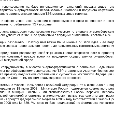
 использования на базе инновационных технологий твердых видов топ
теристик энергоустановок, использование биомассы и попутного нефтяного
зано с активным вовлечением в ТЭБ местных видов топлива.
е и эффективное использование энергоресурсов в промышленности и есте
ными потребителями ТЭР в стране.
о этих задач, доля использования технического потенциала энергосбережен
ески удвоиться к 2020 г. по сравнению с текущими значениями, составив 40%.
адии разработки. Поэтому нам важно Ваше мнение об этой идее и ее подд
ию состава национального проекта дополнительным конкретным содержани
и продолжает разработку новой ФЦП «Повышение эффективности энергопот
риентированной прежде всего на поддержку осуществления энергосбере
ий в бюджетной сфере.
сотрудничеству в области энергоэффективности с регионами. Ведь имен
кты по эффективному использованию ТЭР с активным участием бизнес-соо
ет практику подписания соглашений с субъектами Российской Федерации 
седании Совета, мы начнем реализацию этого процесса.
етствии с Указом Президента Российской Федерации от 4 июня 2008 г. и п
ерации от 18 июня 2008 г. Минэнерго России подготовлен совместно с рег
авлен в Минфин России и Минэкономразвития России перечень первоо
возобновляемой энергетике и экологически чистым технологиям для расс
и из средств федерального бюджета в 2009 году в соответствии с Указом П
ня 2008 года № 889. Мы ждем от Вас предложений по формированию такого