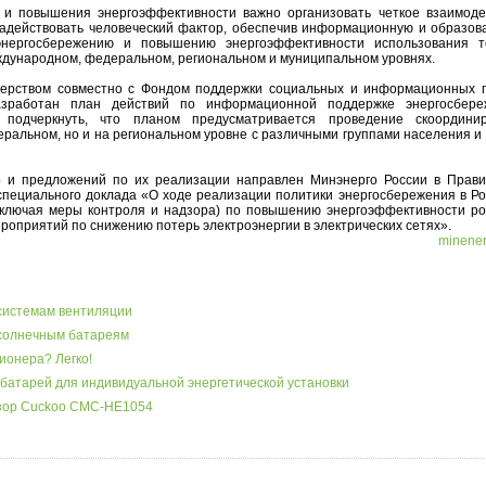
 и повышения энергоэффективности важно организовать четкое взаимоде
задействовать человеческий фактор, обеспечив информационную и образов
нергосбережению и повышению энергоэффективности использования т
еждународном, федеральном, региональном и муниципальном уровнях.
терством совместно с Фондом поддержки социальных и информационных 
разработан план действий по информационной поддержке энергосбер
 подчеркнуть, что планом предусматривается проведение скоордини
ральном, но и на региональном уровне с различными группами населения и
 и предложений по их реализации направлен Минэнерго России в Прави
специального доклада «О ходе реализации политики энергосбережения в Ро
включая меры контроля и надзора) по повышению энергоэффективности ро
ероприятий по снижению потерь электроэнергии в электрических сетях».
minener
системам вентиляции
 солнечным батареям
ионера? Легко!
батарей для индивидуальной энергетической установки
бзор Cuckoo CMC-HE1054