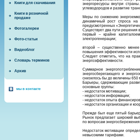
Книги для скачивания
энергоресурсы внутри страны
углеводородов и развитие тра
Книги в розничной
Меры по снижению энергоемкос
продаже
динамичный рост спроса на 
предусмотренных «Энергетичес
Фотогалереи
Существует два пути решения 
первый – крайне капиталоем
электрогенерации;
Фото-статьи
второй – существенно менее
Видеоблог
повышения эффективности испо
Следует отметить, что на пра
Словарь терминов
энергоэффективности.
Суммарное энергопотребление
Архив
энергосберегающего и энерго
снизилось бы до величины 650 мл
Барьеры, сдерживающие развит
основные группы:
мы в контакте
- недостаток мотивации;
- недостаток информации;
- недостаток опыта финансиров
- недостаток организации и коо
Прежде был еще пятый барьер 
Рынок предлагает широкий выб
по вопросам энергосбережения
Недостаток мотивации опреде
невысокими тарифами.