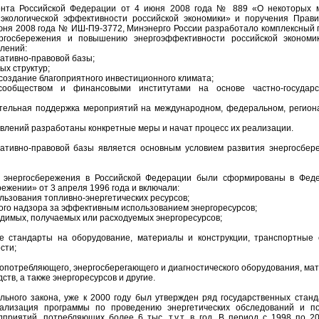
ента Российской Федерации от 4 июня 2008 года № 889 «О некоторых 
экологической эффективности российской экономики» и поручения Прави
юня 2008 года № ИШ-П9-3772, Минэнерго России разработало комплексный 
ргосбережения и повышению энергоэффективности российской экономи
лений:
ативно-правовой базы;
ых структур;
 создание благоприятного инвестиционного климата;
сообществом и финансовыми институтами на основе частно-государс
тельная поддержка мероприятий на международном, федеральном, регион
влений разработаны конкретные меры и начат процесс их реализации.
ативно-правовой базы является основным условием развития энергосбер
 энергосбережения в Российской Федерации были сформированы в Фед
ежении» от 3 апреля 1996 года и включали:
льзования топливно-энергетических ресурсов;
ого надзора за эффективным использованием энергоресурсов;
одимых, получаемых или расходуемых энергоресурсов;
ые стандарты на оборудование, материалы и конструкции, транспортные 
сти;
гопотребляющего, энергосберегающего и диагностического оборудования, ма
ств, а также энергоресурсов и другие.
льного закона, уже к 2000 году был утвержден ряд государственных станд
еализация программы по проведению энергетических обследований и по
дприятий, потребляющих более 6 тыс. т.у.т. в год. В период с 1998 по 20