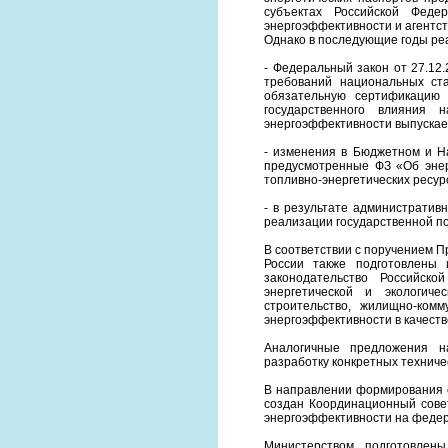
субъектах Российской Феде
энергоэффективности и агентст
Однако в последующие годы ре
- Федеральный закон от 27.12
требований национальных ст
обязательную сертификацию 
государственного влияния 
энергоэффективности выпускае
- изменения в Бюджетном и На
предусмотренные ФЗ «Об энер
топливно-энергетических ресу
- в результате административ
реализации государственной по
В соответствии с поручением 
России также подготовлены
законодательство Российск
энергетической и экологиче
строительство, жилищно-ком
энергоэффективности в качеств
Аналогичные предложения н
разработку конкретных техниче
В направлении формирования о
создан Координационный сове
энергоэффективности на федер
Министерством подготовлен