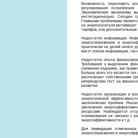
Возможность переложить рос
регулирования потребления
Экономические механизмы вы
институционально. Сегодня т
Главными проблемами являются
на энергоносители мотивирует
тарифов, или дополнительным 
Недостаток информации. Инф
энергосбережению и энергоэф
практически не делай ничего д
как от поиска информации, так
Недостаток опыта финансиров
Требования к выделению фин
снижению издержек, как правил
Больше всего это касается тех
располагают собственными ср
непреодолим тест на финансов
развитие.
Недостаток организации и ко
энергетической эффективност
экологических проблем. Реал
увеличения энергоэффективн
ресурсами. Наблюдается отсу
планирование не связано с ра
энергоэффективности и т.д.
Для ликвидации отмеченных
энергосбережения и энергоэфф