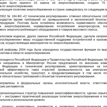
рации было принято 43 закона об энергосбережении, создано 75 
в по энергосбережению.
ализация политики энергосбережения в стране замедлилась по следующим п
.2002 № 184-ФЗ «О техническом регулировании» отменил обязательное со
андартов (кроме требований по промышленной и экологической безопас
продукции. Поэтому была ослаблена возможность нормативного обесп
на энергосбережение, нормирование потребления энергоресурсов, п
мого энергопотребляющего оборудования и товаров массового спроса;
логовом кодексах, других законах Российской Федерации, сделали непри
госбережении» меры государственной поддержки потребителей и произв
рсов, осуществляющих мероприятия по энергосбережению;
ной реформы 2004 года была упразднена государственная функция по выр
литики в области энергосбережения.
Президента Российской Федерации и Правительства Российской Федерации, М
 и направлены в Минпромторг России предложения по внесению изм
ой Федерации о техническом регулировании, ориентированные на п
ской эффективности таких отраслей промышленности, как электроэне
мунальное хозяйство, транспорт, и предусматривающие в том числе по
е обязательных требований к объектам технического регулирования.
аправлены в федеральные органы исполнительной власти, ответств
ских регламентов.
рганизационных структур повышения энергоэффективности, сделан серьез
т – инструмент практической реализации политики энергосбережения и п
альном и региональном уровнях.
ы проекты нормативных документов и проведена организационная р