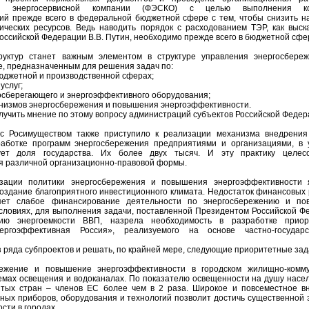
й энергосервисной компании (ФЭСКО) с целью выполнения ко
ий прежде всего в федеральной бюджетной сфере с тем, чтобы снизить н
ических ресурсов. Ведь наводить порядок с расходованием ТЭР, как выск
ссийской Федерации В.В. Путин, необходимо прежде всего в бюджетной сфе
уктур станет важным элементом в структуре управления энергосбере
е, предназначенным для решения задач по:
бюджетной и производственной сферах;
услуг;
госберегающего и энергоэффективного оборудования;
низмов энергосбережения и повышения энергоэффективности.
лучить мнение по этому вопросу администраций субъектов Российской Федер
 с Росимуществом также приступило к реализации механизма внедрения
работке программ энергосбережения предприятиями и организациями, в 
ует доля государства. Их более двух тысяч. И эту практику целес
я различной организационно-правовой формы.
ации политики энергосбережения и повышения энергоэффективности 
создание благоприятного инвестиционного климата. Недостаток финансовых 
яет слабое финансирование деятельности по энергосбережению и п
условиях, для выполнения задачи, поставленной Президентом Российской Ф
ию энергоемкости ВВП, назрела необходимость в разработке приор
ергоэффективная Россия», реализуемого на основе частно-государс
з ряда субпроектов и решать, по крайней мере, следующие приоритетные зад
ежение и повышение энергоэффективности в городском жилищно-комм
стемах освещения и водоканалах. По показателю освещенности на душу насе
итых стран – членов ЕС более чем в 2 раза. Широкое и повсеместное в
ных приборов, оборудования и технологий позволит достичь существенной 
сти в городах.