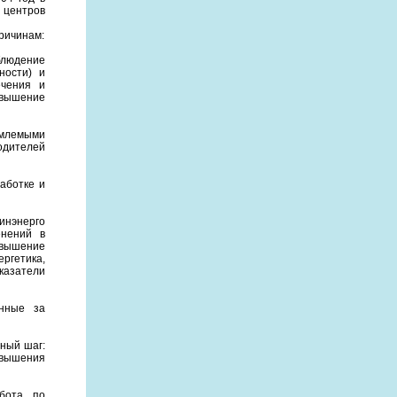
центров
ричинам:
блюдение
ности) и
ечения и
овышение
емлемыми
одителей
аботке и
инэнерго
енений в
овышение
ргетика,
казатели
енные за
ный шаг:
овышения
абота по