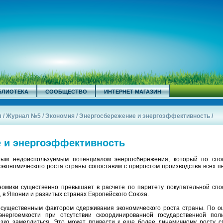
БЛИОТЕКА
СООБЩЕСТВО
ИНТЕРНЕТ МАГАЗИН
л
/
Журнал №5
/
Экономия
/
Энергосбережение и энергоэффективность
/
 и энергоэффективность
ным недоиспользуемым потенциалом энергосбережения, который по спо
экономического роста страны сопоставим с приростом производства всех п
номики существенно превышает в расчете по паритету покупательной спо
 в Японии и развитых странах Европейского Союза.
 существенным фактором сдерживания экономического роста страны. По оц
нергоемкости при отсутствии скоординированной государственной пол
езко замедлиться. Это может привести к еще более динамичному росту с