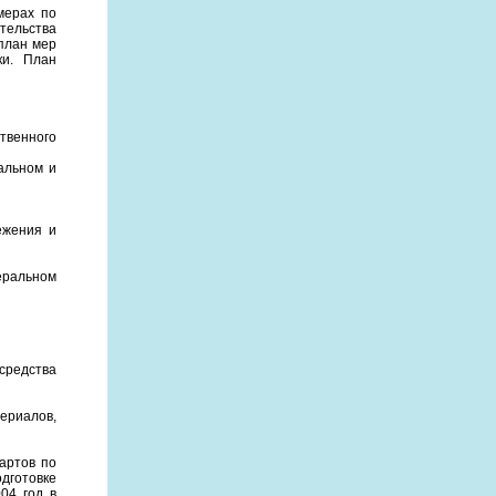
мерах по
тельства
план мер
ки. План
твенного
альном и
ежения и
еральном
средства
териалов,
артов по
дготовке
04 год в