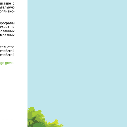
йствие с
ательную
опливно-
программ
ежения и
рованных
 в разных
тельство
ссийской
ссийской
go.gov.ru