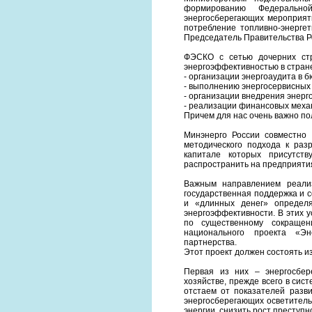
формированию Федерально
энергосберегающих мероприят
потребление топливно-энергет
Председатель Правительства Ро
ФЭСКО с сетью дочерних стр
энергоэффективностью в стран
- организации энергоаудита в 
- выполнению энергосервисных 
- организации внедрения энер
- реализации финансовых меха
Причем для нас очень важно по
Минэнерго России совместно
методического подхода к раз
капитале которых присутств
распространить на предприяти
Важным направлением реализ
государственная поддержка и 
и «длинных денег» определ
энергоэффективности. В этих 
по существенному сокращен
национального проекта «Эн
партнерства.
Этот проект должен состоять и
Первая из них – энергосбер
хозяйстве, прежде всего в си
отстаем от показателей разв
энергосберегающих осветитель
энергии, снизить рост преступно