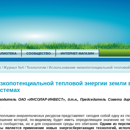
БЛИОТЕКА
СООБЩЕСТВО
ИНТЕРНЕТ МАГАЗИН
л
/
Журнал №4
/
Технологии
/
Использование низкопотенциальной тепловой э
зкопотенциальной тепловой энергии земли 
стемах
ководитель ОАО «ИНСОЛАР-ИНВЕСТ», д.т.н., Председатель Совета ди
топливно-энергетических ресурсов
представляет сегодня собой одну из гл
ешение которой, по-видимому, будет иметь определяющее значение не то
о сообщества, но и для сохранения среды его обитания.
Одним из персп
мы является применение новых энергосберегающих технологий, испо