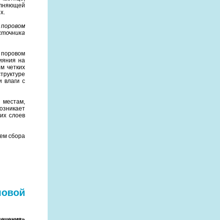
олняющей
х.
 поровом
точника
в поровом
ияния на
м четких
труктуре
 влаги с
 местам,
озникает
их слоев
ем сбора
овой
лечения»