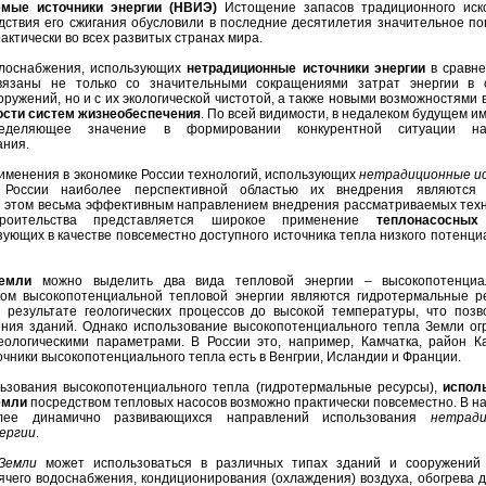
емые источники энергии (НВИЭ)
Истощение запасов традиционного иск
едствия его сжигания обусловили в последние десятилетия значительное п
актически во всех развитых странах мира.
плоснабжения, использующих
нетрадиционные источники энергии
в сравне
вязаны не только со значительными сокращениями затрат энергии в 
ружений, но и с их экологической чистотой, а также новыми возможностями 
ости систем жизнеобеспечения
. По всей видимости, в недалеком будущем и
ределяющее значение в формировании конкурентной ситуации н
ания.
именения в экономике России технологий, использующих
нетрадиционные и
в России наиболее перспективной областью их внедрения являются
 этом весьма эффективным направлением внедрения рассматриваемых техн
строительства представляется широкое применение
теплонасосных
зующих в качестве повсеместно доступного источника тепла низкого потенци
емли
можно выделить два вида тепловой энергии – высокопотенциа
ком высокопотенциальной тепловой энергии являются гидротермальные р
 результате геологических процессов до высокой температуры, что позв
ния зданий. Однако использование высокопотенциального тепла Земли ог
ологическими параметрами. В России это, например, Камчатка, район Ка
очники высокопотенциального тепла есть в Венгрии, Исландии и Франции.
льзования высокопотенциального тепла (гидротермальные ресурсы),
испол
емли
посредством тепловых насосов возможно практически повсеместно. В н
ее динамично развивающихся направлений использования
нетради
нергии
.
Земли
может использоваться в различных типах зданий и сооружений
ячего водоснабжения, кондиционирования (охлаждения) воздуха, обогрева 