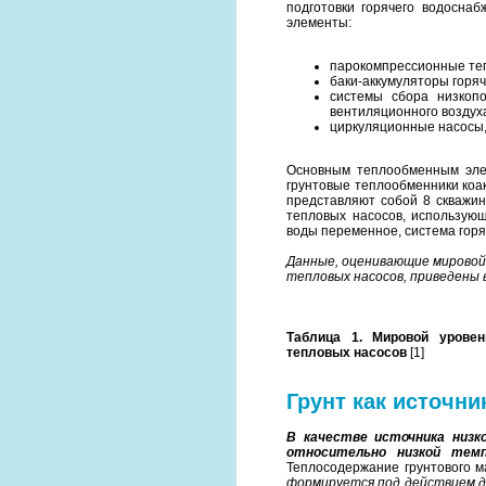
подготовки горячего водосна
элементы:
парокомпрессионные теп
баки-аккумуляторы горяч
системы сбора низкопо
вентиляционного воздух
циркуляционные насосы,
Основным теплообменным элем
грунтовые теплообменники коа
представляют собой 8 скважин
тепловых насосов, использу
воды переменное, система гор
Данные, оценивающие мировой
тепловых насосов, приведены 
Таблица 1. Мировой уровен
тепловых насосов
[1]
Грунт как источн
В качестве источника низк
относительно низкой темп
Теплосодержание грунтового 
формируется под действием д