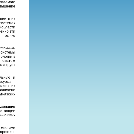
опаемого
овышение
нии с их
системах
в области
менно эти
а рынке
сточники
 системы
ологий в
 систем
ала грунт
льную и
есурсы –
оляет их
раничено
вказских
ьзование
астоящее
ционных
 многими
дорожек в