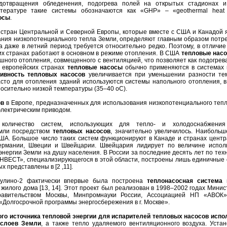
дотвращения обледенения, подогрева полей на открытых стадионах и
итературе такие системы обозначаются как «GHP» – «geothermal heat
осы
.
 стран Центральной и Северной Европы, которые вместе с США и Канадой 
ния низкопотенциального тепла Земли, определяют главным образом потре
а даже в летний период требуется относительно редко. Поэтому, в отличие
их странах работают в основном в режиме отопления. В США
тепловые нас
шного отопления, совмещенного с вентиляцией, что позволяет как подогрева
В европейских странах
тепловые насосы
обычно применяются в системах 
ивность тепловых насосов
увеличивается при уменьшении разности те
асто для отопления зданий используются системы напольного отопления, в
осительно низкой температуры (35–40 оC).
ов
в Европе, предназначенных для использования низкопотенциального тепл
электрическим приводом.
количество систем, использующих для тепло- и холодоснабжения
емли посредством
тепловых насосов
, значительно увеличилось. Наибольш
США. Большое число таких систем функционируют в Канаде и странах центр
Германии, Швеции и Швейцарии. Швейцария лидирует по величине испол
нергии Земли на душу населения. В России за последние десять лет по тех
ВЕСТ», специализирующегося в этой области, построены лишь единичные 
 представлены в [2 ,11].
кулино-2 фактически впервые была построена
теплонасосная система 
жилого дома [13, 14]. Этот проект был реализован в 1998–2002 годах Мини
авительством Москвы, Минпромнауки России, Ассоциацией НП «АВО
олгосрочной программы энергосбережения в г. Москве».
ого источника тепловой энергии для испарителей тепловых насосов испо
 слоев Земли
, а также тепло удаляемого вентиляционного воздуха. Устан