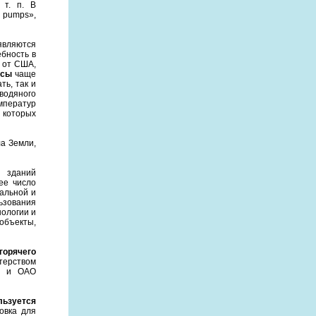
 т. п. В
 pumps»,
являются
бность в
 от США,
осы
чаще
ть, так и
водяного
мператур
 которых
а Земли,
 зданий
ее число
альной и
ьзования
нологии и
объекты,
горячего
стерством
К» и ОАО
льзуется
овка для