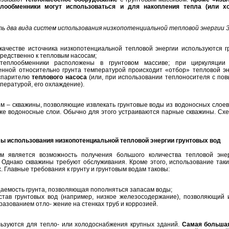
плообменники могут использоваться и для накопления тепла (или х
ь два вида систем использования низкопотенциальной тепловой энергии 
качестве источника низкопотенциальной тепловой энергии используются г
редственно к тепловым насосам;
еплообменники расположены в грунтовом массиве; при циркуляции
енной относительно грунта температурой происходит «отбор» тепловой эн
испарителю
теплового насоса
(или, при использовании теплоносителя с по
пературой, его охлаждение).
м – скважины, позволяющие извлекать грунтовые воды из водоносных слоев
 же водоносные слои. Обычно для этого устраиваются парные скважины. Схе
мы использования низкопотенциальной тепловой энергии грунтовых вод
ем является возможность получения большого количества тепловой эне
. Однако скважины требуют обслуживания. Кроме этого, использование таки
. Главные требования к грунту и грунтовым водам таковы:
аемость грунта, позволяющая пополняться запасам воды;
став грунтовых вод (например, низкое железосодержание), позволяющий 
разованием отло- жение на стенках труб и коррозией.
ьзуются для тепло- или холодоснабжения крупных зданий.
Самая больша