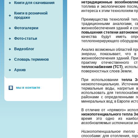
нетрадиционные возобновля
Книги для скачивания
топлива и экологические посл
интереса к этим технологиям пр
Книги в розничной
продаже
Преимущества технологий те
традиционными аналогами, с
жизнеобеспечения зданий и соо
Фотогалереи
повышения степени автономн
качества будут иметь оп
Фото-статьи
теплогенерирующего оборудов
Видеоблог
Анализ возможных областей пр
энергии
, показывает, что 
жизнеобеспечения зданий. При
Словарь терминов
практику отечественного 
теплоснабжения (ТСТ)
, исполь
Архив
поверхностных слоев Земли.
При использовании
тепла З
низкопотенциальную. Источни
мы в контакте
термальные воды, нагретые в
использовать для теплоснабже
районами с определенными ге
минеральных вод; в Европе ист
В отличие от «прямого» испо
низкопотенциального тепла З
время это одно из наибол
возобновляемых источников э
Низкопотенциальное тепло 
способами: для отопления, гор