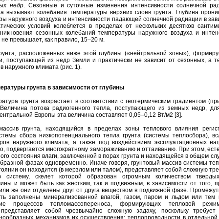
ых недр
. Сезонные и суточные изменения интенсивности солнечной ра
а вызывают колебания температуры верхних слоев грунта. Глубина прони
ры наружного воздуха и интенсивности падающей солнечной радиации в зав
тических условий колеблется в пределах от нескольких десятков сантим
оникновения сезонных колебаний температуры наружного воздуха и интен
е превышает, как правило, 15–20 м.
рунта, расположенных ниже этой глубины («нейтральной зоны»), формиру
и, поступающей из недр Земли и практически не зависит от сезонных, а т
 наружного климата (рис. 1).
пературы грунта в зависимости от глубины
атура грунта возрастает в соответствии с геотермическим градиентом (пр
 Величина потока радиогенного тепла, поступающего из земных недр, дл
нтральной Европы эта величина составляет 0,05–0,12 Вт/м2 [3].
массив грунта, находящийся в пределах зоны теплового влияния регис
стемы сбора низкопотенциального тепла грунта (системы теплосбора), вс
ров наружного климата, а также под воздействием эксплуатационных наг
ло, подвергается многократному замораживанию и оттаиванию. При этом, ест
ого состояния влаги, заключенной в порах грунта и находящейся в общем слу
ообразной фазах одновременно. Иначе говоря, грунтовый массив системы те
остоянии он находится (в мерзлом или талом), представляет собой сложную т
ю систему, скелет которой образован огромным количеством тверды
ны и может быть как жестким, так и подвижным, в зависимости от того, п
или же они отделены друг от друга веществом в подвижной фазе. Промежут
ть заполнены минерализованной влагой, газом, паром и льдом или тем 
ние процессов тепломассопереноса, формирующих тепловой режи
 представляет собой чрезвычайно сложную задачу, поскольку требует
нообразных механизмов их осуществления: теплопроводности в отдельной 