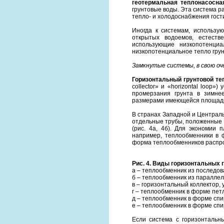
геотермальная теплонасосна
грунтовые воды. Эта система ра
тепло- и холодоснабжения гост
Иногда к системам, использу
открытых водоемов, естеств
использующие низкопотенциа
низкопотенциальное тепло грун
Замкнутые системы, в свою оч
Горизонтальный грунтовой т
collector» и «horizontal loop
промерзания грунта в зимнее
размерами имеющейся площад
В странах Западной и Централ
отдельные трубы, положенные 
(рис. 4а, 4б). Для экономии
например, теплообменники в ф
форма теплообменников распр
Рис. 4. Виды горизонтальных
а – теплообменник из последов
б – теплообменник из параллел
в – горизонтальный коллектор,
г – теплообменник в форме пет
д – теплообменник в форме спи
е – теплообменник в форме сп
Если система с горизонтальн