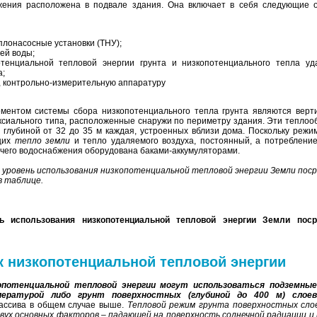
бжения расположена в подвале здания. Она включает в себя следующие 
лонасосные установки (ТНУ);
ей воды;
тенциальной тепловой энергии грунта и низкопотенциального тепла уд
а;
 контрольно-измерительную аппаратуру
ентом системы сбора низкопотенциального тепла грунта являются верт
ксиального типа, расположенные снаружи по периметру здания. Эти теплоо
 глубиной от 32 до 35 м каждая, устроенных вблизи дома. Поскольку режи
ющих
тепло земли
и тепло удаляемого воздуха, постоянный, а потребление
ячего водоснабжения оборудована баками-аккумуляторами.
 уровень использования низкопотенциальной тепловой энергии Земли пос
в таблице.
ь использования низкопотенциальной тепловой энергии Земли пос
ик низкопотенциальной тепловой энергии
опотенциальной тепловой энергии могут использоваться подземны
ературой либо грунт поверхностных (глубиной до 400 м) слое
массива в общем случае выше.
Тепловой режим грунта поверхностных сло
вух основных факторов – падающей на поверхность солнечной радиации и