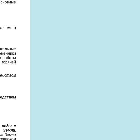
основные
аляемого
икальные
бменники
м работы
 горячей
редством
редством
е воды с
в Земли
.
ев Земли
 потоком