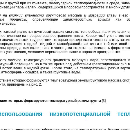
цы к другой при их контакте, молекулярной теплопроводности в среде, зап
нвекции пара и влаги, содержащихся в поровом пространстве, и многих други
 на влиянии влажности грунтового массива и миграции влаги в его
ые процессы, определяющие характеристики грунта как ис
 энергии.
, каковой является грунтовый массив системы теплосбора, наличие влаги 
ное влияние на процесс распространения тепла. Корректный учет этого вл
 значительными трудностями, которые прежде всего связаны с отсутствие
спределения твердой, жидкой и газообразной фаз влаги в той или иной с
ены природа сил связи влаги с частицами скелета, зависимость форм связи
иях увлажнения, механизм перемещения влаги в поровом пространстве.
вого массива температурного градиента молекулы пара перемещаются к
урный потенциал, но в то же время под действием гравитационных сил в
поток влаги в жидкой фазе. Кроме этого, на температурный режим верхн
а атмосферных осадков, а также грунтовые воды.
ствием которых формируются температурный режим грунтового массива сист
та, приведены на рис. 2.
ствием которых формируются температурный режим грунта
[3]
пользования низкопотенциальной тепл
вязывают
теплонасосное оборудование
с грунтовым массивом.
Кроме «изв