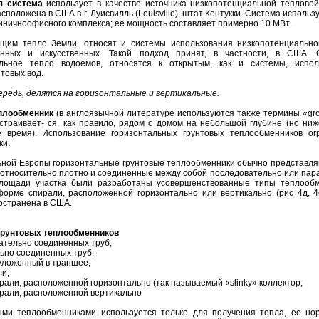
я система
использует в качестве источника низкопотенциальной тепловой
сположена в США в г. Луисвилль (Louisville), штат Кентукки. Система использ
иничноофисного комплекса; ее мощность составляет примерно 10 МВт.
ющим тепло Земли, относят и системы использования низкопотенциально
енных и искусственных. Такой подход принят, в частности, в США. 
льное тепло водоемов, относятся к открытым, как и системы, испо
товых вод.
ередь, делятся на горизонтальные и вертикальные.
еплообменник
(в англоязычной литературе используются также термины «gr
») устраивает- ся, как правило, рядом с домом на небольшой глубине (но ни
 время). Использование горизонтальных грунтовых теплообменников ог
ки.
ьной Европы горизонтальные грунтовые теплообменники обычно представля
относительно плотно и соединенные между собой последовательно или пар
 площади участка были разработаны усовершенствованные типы теплообм
орме спирали, расположенной горизонтально или вертикально (рис 4д, 4е
остранена в США.
 грунтовых теплообменников
ательно соединенных труб;
ьно соединенных труб;
 уложенный в траншее;
ли;
рали, расположенной горизонтально (так называемый «slinky» коллектор;
ирали, расположенной вертикально
ыми теплообменниками используется только для получения тепла, ее но