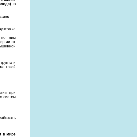
олода) в
Земли
:
рунтовые
 по ним
ергии от
вышенной
 грунта и
ма такой
ргии при
х систем
избежать
я в мире