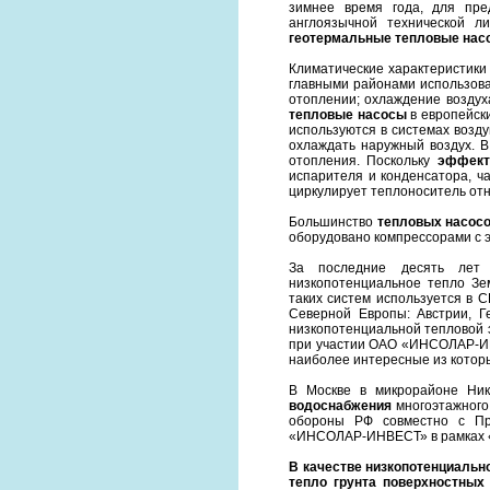
зимнее время года, для пре
англоязычной технической л
геотермальные тепловые нас
Климатические характеристики
главными районами использова
отоплении; охлаждение воздух
тепловые насосы
в европейск
используются в системах возду
охлаждать наружный воздух. 
отопления. Поскольку
эффект
испарителя и конденсатора, ч
циркулирует теплоноситель отн
Большинство
тепловых насос
оборудовано компрессорами с 
За последние десять лет 
низкопотенциальное тепло З
таких систем используется в 
Северной Европы: Австрии, 
низкопотенциальной тепловой э
при участии ОАО «ИНСОЛАР-ИН
наиболее интересные из которых
В Москве в микрорайоне Ни
водоснабжения
многоэтажного 
обороны РФ совместно с Пр
«ИНСОЛАР-ИНВЕСТ» в рамках «Д
В качестве низкопотенциальн
тепло грунта поверхностных