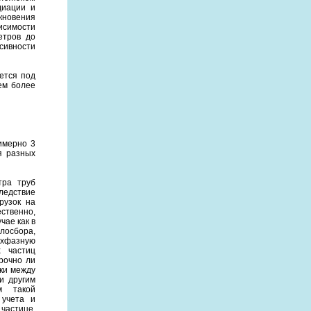
диации и
кновения
исимости
етров до
сивности
ется под
ем более
имерно 3
я разных
тра труб
ледствие
рузок на
ественно,
чае как в
плосбора,
рехфазную
х частиц
рочно ли
ки между
и другим
м такой
 учета и
частице,