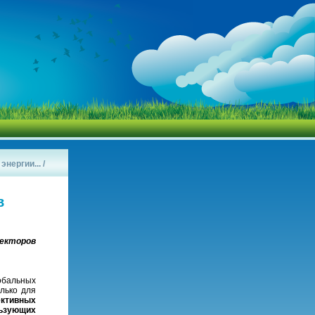
нергии...
/
в
ректоров
обальных
лько для
ективных
льзующих