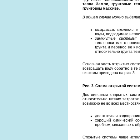
тепла Земли, грунтовые те
грунтовом массиве.
В общем случае можно выделит
открытые системы:
в 
воды, подводимые непос
замкнутые системы:
т
теплоносителя с пониж
грунта и перенос ее к 
относительно грунта тем
Основная часть открытых систе
возвращать воду обратно в те
системы приведена на рис. 3.
Рис. 3. Схема открытой систе
Достоинством открытых сист
относительно низких затратах
возможно не во всех местностях
достаточная водопрониц
хороший химический со
проблем, связанных с об
Открытые системы чаще испол