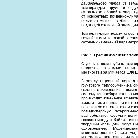
радиогенного тепла из земн
температуры наружного воздух
суточных колебаний температу
от конкретных почвенно-клима
полутора метров. Глубина пр
падающей солнечной радиации н
Температурный режим слоев г
воздействием тепловой энерги
суточных изменений параметров
Рис. 1. График изменения тем
С увеличением глубины темпер
градуса С на каждые 100 м).
местностей различается. Для Це
В эксплуатационный период 
грунтового теплообменника си
сезонного изменения парамет
систему теплосбора, как прави
происходит изменение агрегатн
жидкой, так и в твердой и газ
независимо от того, в каком с
полидисперсную гетерогенну
разнообразной формы и величи
связаны между собой частицы 
твердыми частицами могут бы
одновременно. Моделирова
многокомпонентной системы,
математического описания раз