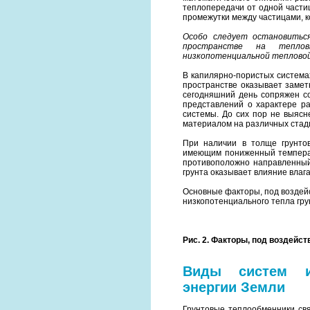
теплопередачи от одной части
промежутки между частицами, ко
Особо следует остановиться
пространстве на теплов
низкопотенциальной тепловой
В капилярно-пористых системах
пространстве оказывает замет
сегодняшний день сопряжен со
представлений о характере ра
системы. До сих пор не выясн
материалом на различных стад
При наличии в толще грунто
имеющим пониженный температ
противоположно направленный 
грунта оказывает влияние влаг
Основные факторы, под воздей
низкопотенциального тепла грун
Рис. 2. Факторы, под воздей
Виды систем ис
энергии Земли
Грунтовые теплообменники с