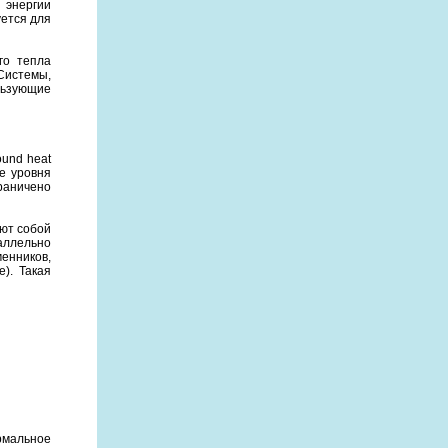
 энергии
уется для
го тепла
Системы,
льзующие
ound heat
же уровня
раничено
ют собой
аллельно
енников,
). Такая
рмальное