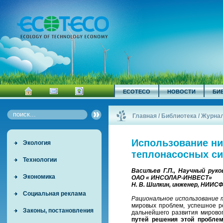
ECOTECO
НОВОСТИ
БИ
Главная
/
Библиотека
/
Журна
Использование ни
Экология
теплонасосных си
Технологии
Васильев Г.П., Научный ру
Экономика
ОАО « ИНСОЛАР-ИНВЕСТ»
Н. В. Шилкин, инженер, НИИСФ
Социальная реклама
Рациональное использование 
мировых проблем, успешное р
Законы, постановления
дальнейшего развития мировог
путей решения этой пробле