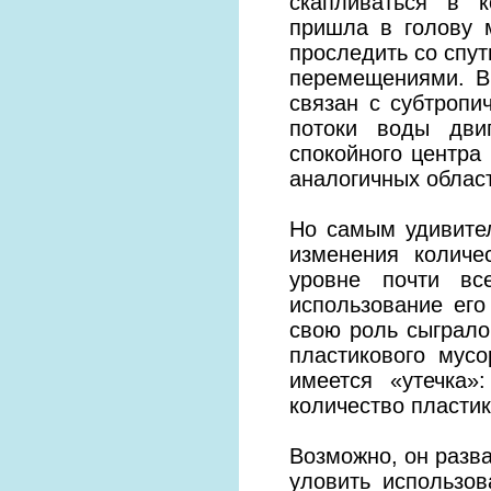
скапливаться в к
пришла в голову м
проследить со спу
перемещениями. Вы
связан с субтропи
потоки воды двиг
спокойного центра 
аналогичных област
Но самым удивител
изменения количе
уровне почти вс
использование его
свою роль сыграло
пластикового мусо
имеется «утечка»
количество пластик
Возможно, он разв
уловить использо