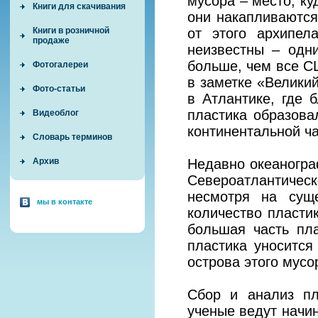
мусора – место, ку
Книги для скачивания
они накапливаются
от этого архипел
Книги в розничной
продаже
неизвестны – одн
больше, чем все С
Фотогалереи
в заметке «Велики
Фото-статьи
в Атлантике, где 
пластика образова
Видеоблог
континентальной ч
Словарь терминов
Недавно океаногра
Архив
Североатлантичес
несмотря на сущ
мы в контакте
количество пласти
большая часть пл
пластика уносится
острова этого мусо
Сбор и анализ пл
ученые ведут начин