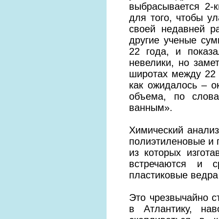
выбрасывается 2-
для того, чтобы у
своей недавней р
другие ученые су
22 года, и показ
невелики, но заме
широтах между 22 и
как ожидалось – о
объема, по слова
ванным».
Химический анализ
полиэтиленовые и п
из которых изгота
встречаются и с
пластиковые ведра 
Это чрезвычайно с
в Атлантику, на