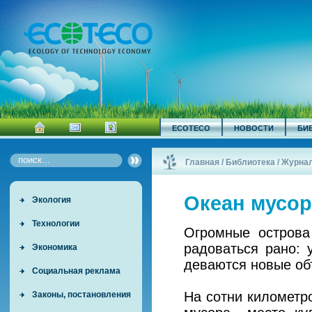
ECOTECO
НОВОСТИ
БИ
Главная
/
Библиотека
/
Журна
Океан мусор
Экология
Технологии
Огромные острова
радоваться рано: 
Экономика
деваются новые об
Социальная реклама
На сотни километр
Законы, постановления