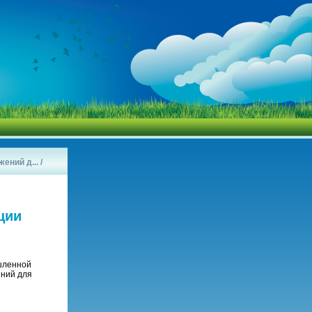
ений д...
/
ции
шленной
ений для