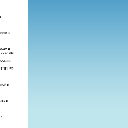
и
анию и
рсам и
риродным
оссии,
а ТПП РФ
и
ной и
ить в
 и