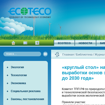
ECOTECO
НОВОСТИ
БИ
Главная
/
Библиотека
/
Журна
«круглый стол» н
Экология
выработки основ 
Технологии
до 2030 года»
Экономика
Комитет ТПП РФ по природопол
Социальная реклама
и технологической безопасност
выработки основ экологической
Законы, постановления
Приняли участие: