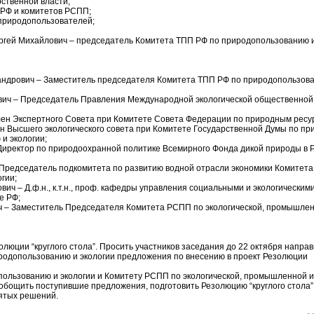
рственной власти;
 РФ и комитетов РСПП;
 природопользователей;
ргей Михайлович – председатель Комитета ТПП РФ по природопользованию 
андрович – Заместитель председателя Комитета ТПП РФ по природопользов
вич – Председатель Правления Международной экологической общественной
лен Экспертного Совета при Комитете Совета Федерации по природным ресу
н Высшего экологического совета при Комитете Государственной Думы по п
и экологии;
Директор по природоохранной политике Всемирного Фонда дикой природы в Р
 Председатель подкомитета по развитию водной отрасли экономики Комитет
гии;
ич – Д.ф.н., к.т.н., проф. кафедры управления социальными и экологическим
е РФ;
 – Заместитель Председателя Комитета РСПП по экологической, промышлен
олюции “круглого стола”. Просить участников заседания до 22 октября направ
родопользованию и экологии предложения по внесению в проект Резолюции
пользованию и экологии и Комитету РСПП по экологической, промышленной и
обощить поступившие предложения, подготовить Резолюцию “круглого стола”
нятых решений.