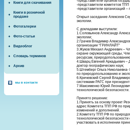
-представители органов госуда
Книги для скачивания
-представители комитетов ТПП
-представители организаций –
Книги в розничной
продаже
Открыл заседание Алексеев Се
экологии.
Фотогалереи
С докладами выступили:
1.Соловьянов Александр Алекс
Фото-статьи
экологии;
2.Грачев Владимир Александро
организации “ГРИНЛАЙТ”
Видеоблог
3.Жуков Михаил Андреевич – Ч
охране окружающей среды, Чле
Словарь терминов
ресурсам, природопользованию 
4.Шварц Евгений Аркадьевич – 
доктор географических наук;
Архив
5.Штемберг Ольга Николаевна-
по природопользованию и эколо
6.Кричевский Сергей Владимиров
системами РАГС при президент
мы в контакте
7.Максименко Юрий Леонидович
технологической безопасности.
Принято решение:
1.Принять за основу проект Рез
адрес Комитета ТПП РФ по при
изменений и дополнений.
2.Комитету ТПП РФ по природо
технологической безопасности 
участвовать в исполнении при