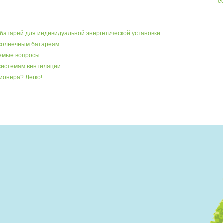
e
батарей для индивидуальной энергетической установки
 солнечным батареям
аемые вопросы
системам вентиляции
ионера? Легко!