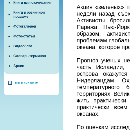
Книги для скачивания
Акция «зеленых» п
недели назад съе
Книги в розничной
продаже
Активисты броси
Парижа, Нью-Йорк
Фотогалереи
образом, активи
Фото-статьи
проблемам глобаль
океана, которое пр
Видеоблог
Словарь терминов
Прогноз ученых н
часть Исландии,
Архив
острова окажутс
Нидерландам. Ох
мы в контакте
температурного 
территориях Велик
жить практически
практически все
океанах.
По оценкам исследо