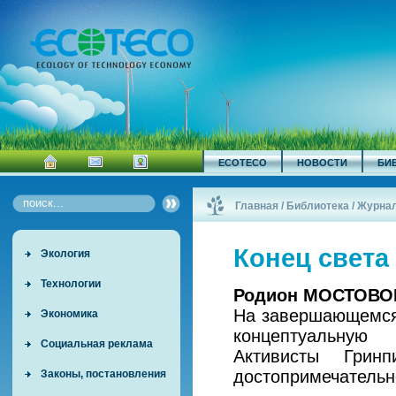
ECOTECO
НОВОСТИ
БИ
Главная
/
Библиотека
/
Журна
Конец света
Экология
Технологии
Родион МОСТОВО
На завершающемся
Экономика
концептуальную
Социальная реклама
Активисты Грин
достопримечательн
Законы, постановления