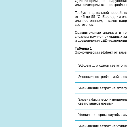
Один из примеров – нарушение
или соизмеримых по потреблен
Требует тщательной проработк
от -45 до 55 °С. Еще одним о
или постоянном, – каком нап
светоточек.
Сравнительные анализы и те
сложных научно-прикладных за
и удешевления LED-технологии 
Таблица 1
Экономический эффект от заме
Эффект для одной светоточк
Экономия потребляемой элек
Уменьшение затрат на экспл
Замена физически изношенн
светильников новыми
Увеличение срока службы ла
Уменьшение затрат на утили