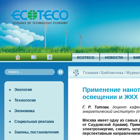
ECOTECO
НОВОСТИ
БИ
Главная
/
Библиотека
/
Журна
Применение нанот
Экология
освещении и ЖКХ
Технологии
Г. Р. Титова
, доцент кафе
Экономика
энергетический институт» (т
Москва имеет одну из самых 
Социальная реклама
от Саудовской Аравии). При
электроэнергию, снизить зат
Законы, постановления
перспективным направлением