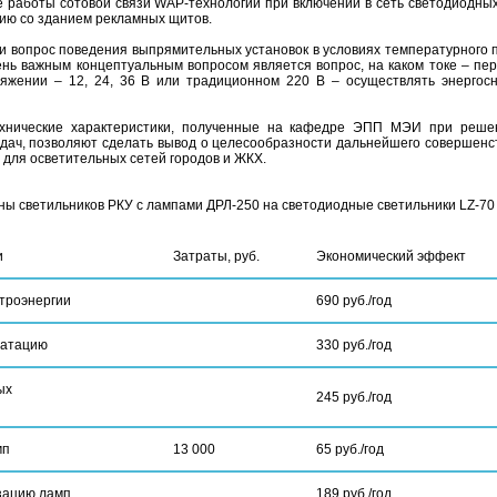
 работы сотовой связи WAP-технологий при включении в сеть светодиодных
ию со зданием рекламных щитов.
и вопрос поведения выпрямительных установок в условиях температурного 
чень важным концептуальным вопросом является вопрос, на каком токе – пе
ряжении – 12, 24, 36 В или традиционном 220 В – осуществлять энергос
хнические характеристики, полученные на кафедре ЭПП МЭИ при реше
дач, позволяют сделать вывод о целесообразности дальнейшего совершенс
для осветительных сетей городов и ЖКХ.
ны светильников РКУ с лампами ДРЛ-250 на светодиодные светильники LZ-70
и
Затраты, руб.
Экономический эффект
троэнергии
690 руб./год
уатацию
330 руб./год
ых
245 руб./год
мп
13 000
65 руб./год
зацию ламп
189 руб./год