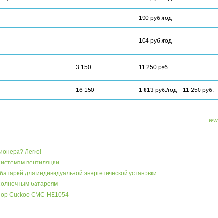
190 руб./год
104 руб./год
3 150
11 250 руб.
16 150
1 813 руб./год + 11 250 руб.
ww
ионера? Легко!
системам вентиляции
батарей для индивидуальной энергетической установки
 солнечным батареям
бзор Cuckoo CMC-HE1054