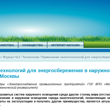
БЛИОТЕКА
СООБЩЕСТВО
ИНТЕРНЕТ МАГАЗИН
л
/
Журнал №3
/
Технологии
/
Применение нанотехнологий для энергосбереже
ехнологий для энергосбережения в наружн
 Москвы
дры «Электроснабжение промышленных предприятий» ГОУ ВПО «Мос
ехнический университет)
развитых систем наружного освещения среди других столиц мира (отстае
менение в наружном освещении города нанотехнологий, позволяющих э
раты на эксплуатацию и получить другие преимущества, является акту
.