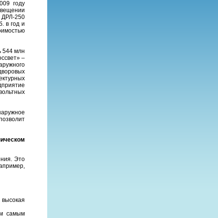
009 году
свещении
 ДРЛ-250
. в год и
оимостью
 544 млн
оссвет» –
наружного
 дворовых
ектурных
дприятие
овольтных
наружное
позволит
ническом
ения. Это
апример,
 высокая
ем самым