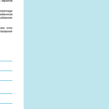
 экранов
перепада
ременном
набжение
нии этих
твования