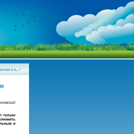
ния в н...
/
ом
ковский
т только
кономить
альным и