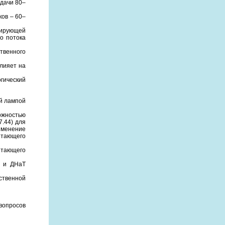
едачи 80–
ков – 60–
тирующей
о потока
твенного
лияет на
огический
ой лампой
ожностью
7.44) для
рименение
итающего
итающего
Л и ДНаТ
ственной
вопросов