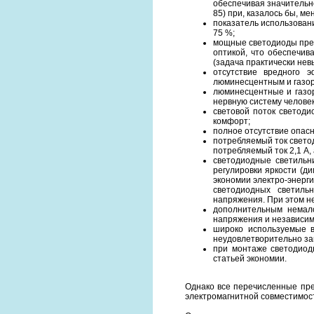
обеспечивая значительн
85) при, казалось бы, м
показатель использовани
75 %;
мощные светодиоды пред
оптикой, что обеспечи
(задача практически нев
отсутствие вредного э
люминесцентным и газор
люминесцентные и газор
нервную систему челове
световой поток светоди
комфорт;
полное отсутствие опасн
потребляемый ток светод
потребляемый ток 2,1 А, 
светодиодные светильн
регулировки яркости (д
экономии электро-энерг
светодиодных светиль
напряжения. При этом н
дополнительным немал
напряжения и независим
широко используемые 
неудовлетворительно за
при монтаже светодиод
статьей экономии.
Однако все перечисленные пре
электромагнитной совместимост