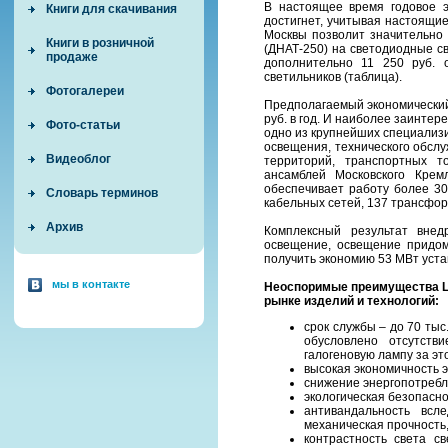
В настоящее время годовое э
Книги для скачивания
достигнет, учитывая настоящи
Москвы позволит значительно 
Книги в розничной
(ДНАТ-250) на светодиодные св
продаже
дополнительно 11 250 руб. 
светильников (таблица).
Фотогалереи
Предполагаемый экономический
руб. в год. И наиболее заинте
Фото-статьи
одно из крупнейших специализи
освещения, технического обслу
Видеоблог
территорий, транспортных т
ансамблей Московского Крем
обеспечивает работу более 300
Словарь терминов
кабельных сетей, 137 трансфо
Архив
Комплексный результат внед
освещение, освещение придом
получить экономию 53 МВт уста
мы в контакте
Неоспоримые преимущества L
рынке изделий и технологий:
срок службы – до 70 тыс
обусловлено отсутств
галогеновую лампу за эт
высокая экономичность 
снижение энергопотребл
экологическая безопасно
антивандальность всл
механическая прочность,
контрастность света с