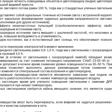
о лучшую четкость освещаемых объектов и цветопередачу (индекс цветопер
еньшей видимой яркости;
я светового потока равен 100 %, тогда как у стандартных уличных светильни
ставляют собой идеальные точечные источники света с встроенной коррек
вает идеальное формирование заданных диаграмм направленности световог
ыполнимая для других источников);
ффекта низкочастотных пульсаций (стробоскопического эффекта), свойс
азрядным источникам света;
азрядные источники света мерцают с различной частотой, что негативно в
ка, повышая возбудимость и утомляемость;
одов постоянен, как и естественный свет солнца, что обеспечивает психол
ости перегрузки электросетей в момент включения;
иодного светильника равен 0,6–1,0 А, тогда как у светильника с газоразрядн
а пусковой 4,5 А.
ики (в отличие от светильников с газоразрядной лампой) обладают возм
иммирование) за счет снижения питающего напряжения. СНиП 23-05–95 (п. 
ии допускает в ночное время снижение уровня освещенности на 30–50 %. П
ников позволяет выполнять данные рекомендации путем снижения п
е изменяется спектральный состав излучения и цветопередача;
оважным преимуществом является мгновенное зажигание при подаче п
ость работоспособности от низких температур окружающего воздуха;
в настоящее время для уличного освещения светильники с лампами ДР
пускаются при низких температурах;
ных светильников требуется кабель меньшего сечения, что является суще
имущества могут быть перечеркнуты, если вовремя не задаться решением 
и и качества напряжения в сети.