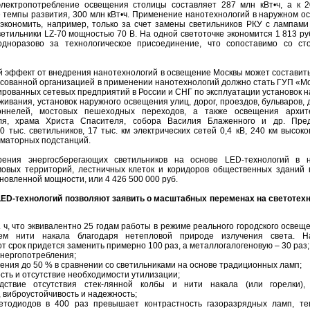
лектропотребление освещения столицы составляет 287 млн кВт•ч, а к 2
е темпы развития, 300 млн кВт•ч. Применение нанотехнологий в наружном о
экономить, например, только за счет замены светильников РКУ с лампами
етильники LZ-70 мощностью 70 В. На одной светоточке экономится 1 813 руб
одноразово за технологическое присоединение, что сопоставимо со ст
 эффект от внедрения нанотехнологий в освещение Москвы может составить
ресованной организацией в применении нанотехнологий должно стать ГУП «М
рованных сетевых предприятий в России и СНГ по эксплуатации установок 
живания, установок наружного освещения улиц, дорог, проездов, бульваров,
оннелей, мостовых пешеходных переходов, а также освещения архит
ля, храма Христа Спасителя, собора Василия Блаженного и др. Пре
 тыс. светильников, 17 тыс. км электрических сетей 0,4 кВ, 240 км высок
рматорных подстанций.
рения энергосберегающих светильников на основе LED-технологий в 
овых территорий, лестничных клеток и коридоров общественных зданий 
новленной мощности, или 4 426 500 000 руб.
ED-технологий позволяют заявить о масштабных переменах на светотех
. ч, что эквивалентно 25 годам работы в режиме реального городского освещ
ием нити накала благодаря нетепловой природе излучения света. Н
от срок придется заменить примерно 100 раз, а металлогалогеновую – 30 раз;
энергопотребления;
ения до 50 % в сравнении со светильниками на основе традиционных ламп;
сть и отсутствие необходимости утилизации;
едствие отсутствия стек-лянной колбы и нити накала (или горелки),
 виброустойчивость и надежность;
ветодиодов в 400 раз превышает контрастность газоразрядных ламп, т