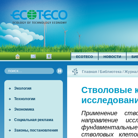
ECOTECO
НОВОСТИ
БИ
Главная
/
Библиотека
/
Журна
Стволовые к
Экология
исследован
Технологии
Экономика
Применение ств
направление ис
Социальная реклама
фундаментальны
Законы, постановления
стволовых клето