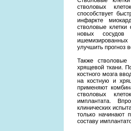
стволовых клето
способствует быс
инфаркте миокар
стволовые клетки 
новых сосудов 
ишемизированных 
улучшить прогноз в
Также стволовые 
хрящевой ткани. П
костного мозга вв
на костную и хря
применяют комбин
стволовых клето
имплантата. Впр
клинических испыт
только начинают п
составу имплантат