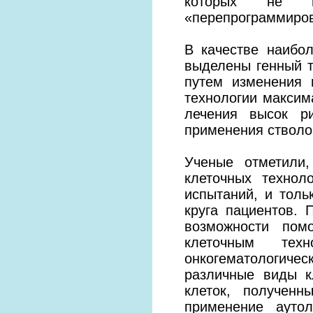
которых не н
«перепрограммиров
В качестве наибо
выделены генный т
путем изменения 
технологии максим
лечения высок р
применения стволов
Ученые отметили
клеточных технол
испытаний, и толь
круга пациентов.
возможности пом
клеточным тех
онкогематологиче
различные виды к
клеток, полученн
применение аутол