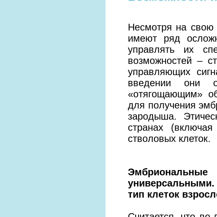
Несмотря на свою 
имеют ряд осложн
управлять их сп
возможностей – с
управляющих сигн
введении они о
«отягощающим» об
для получения эмб
зародыша. Этичес
странах (включа
стволовых клеток.
Эмбриональны
универсальными.
тип клеток взросл
Считается, что во