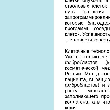
клетки опухоли, 
стволовых клеток
путь развития
запрограммирован
которые благода
программы соседн
клеток. Успешность 
…и навести красот
Клеточные техноло
Уже несколько ле
фибробластов (
косметической ме
России. Метод сос
пациента, выращив
фибробластов) и з
росту межклето
заполняющего про
коллагена, а в и
кожи.