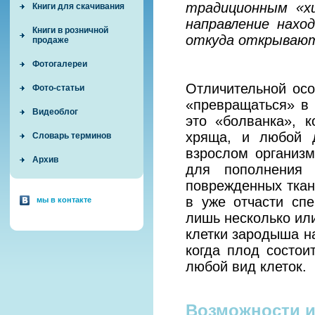
традиционным «х
Книги для скачивания
направление нахо
Книги в розничной
откуда открывают
продаже
Фотогалереи
Отличительной осо
Фото-статьи
«превращаться» в 
Видеоблог
это «болванка», к
хряща, и любой д
Словарь терминов
взрослом организ
Архив
для пополнения 
поврежденных ткан
в уже отчасти сп
мы в контакте
лишь несколько или
клетки зародыша на
когда плод состои
любой вид клеток.
Возможности и