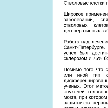
Стволовые клетки п
Широкое применен
заболеваний, св
стволовых клето
дегенеративных за
Работа над лечени
Санкт-Петербурге
успех был дости
склерозом и 75% б
Помимо того что 
или иной тип к
дифференцированн
ученых. Этот мет
опухолей головно
мозга, при котором
защитников нервн