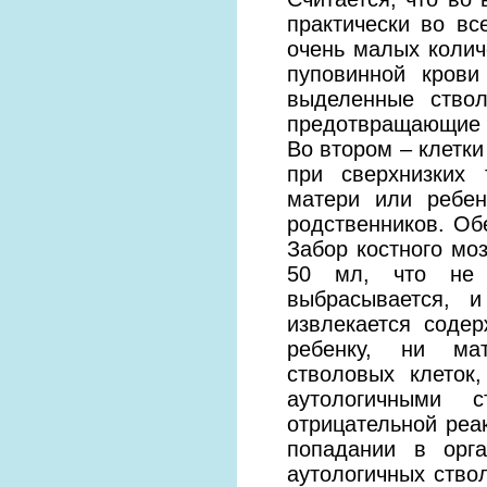
практически во вс
очень малых колич
пуповинной кров
выделенные ство
предотвращающие 
Во втором – клетки
при сверхнизких 
матери или ребен
родственников. Об
Забор костного мо
50 мл, что не 
выбрасывается, 
извлекается содер
ребенку, ни ма
стволовых клеток
аутологичными 
отрицательной реа
попадании в орг
аутологичных ство