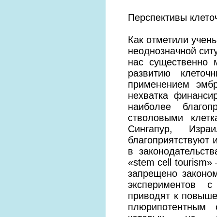
Перспективы клето
Как отметили учены
неоднозначной ситу
нас существенно 
развитию клеточ
применением эмбр
нехватка финанси
наиболее благо
стволовыми клет
Сингапур, Изр
благоприятствуют 
в законодательст
«stem cell tourism
запрещено законо
экспериментов с
приводят к повыш
плюрипотентным с