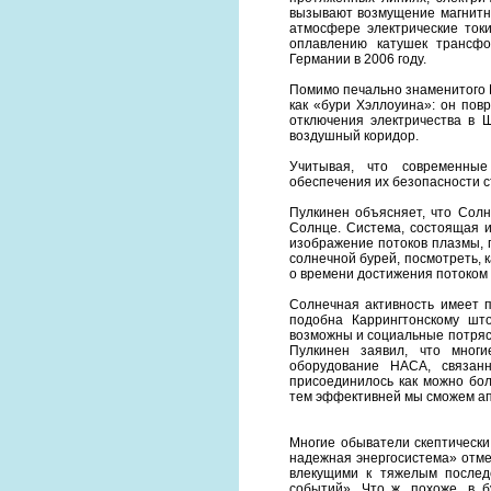
вызывают возмущение магнитно
атмосфере электрические ток
оплавлению катушек трансфо
Германии в 2006 году.
Помимо печально знаменитого 
как «бури Хэллоуина»: он пов
отключения электричества в 
воздушный коридор.
Учитывая, что современные
обеспечения их безопасности с
Пулкинен объясняет, что Солн
Солнце. Система, состоящая и
изображение потоков плазмы, 
солнечной бурей, посмотреть, 
о времени достижения потоком 
Солнечная активность имеет п
подобна Каррингтонскому шт
возможны и социальные потрясе
Пулкинен заявил, что мног
оборудование НАСА, связан
присоединилось как можно бол
тем эффективней мы сможем ап
Многие обыватели скептически
надежная энергосистема» отмет
влекущими к тяжелым послед
событий». Что ж, похоже, в 