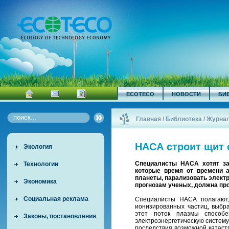
ECOTECO
НОВОСТИ
БИ
Главная
/
Библиотека
/
Журна
НАСА строит щит 
Экология
Специалисты НАСА хотят за
Технологии
которые время от времени 
планеты, парализовать элект
Экономика
прогнозам ученых, должна про
Социальная реклама
Специалисты НАСА полагают,
ионизированных частиц, выбр
этот поток плазмы способ
Законы, постановления
электроэнергетическую систему
последствия возможной катаст