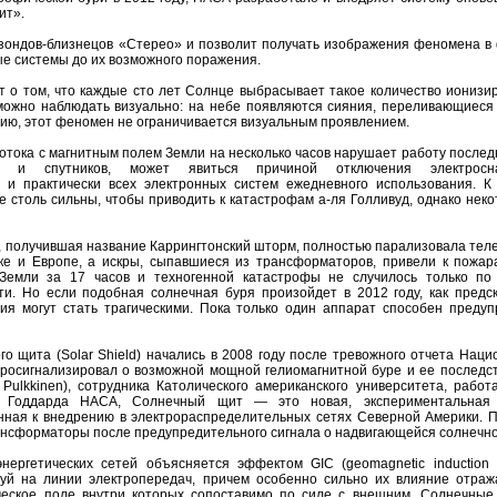
ит».
 зондов-близнецов «Стерео» и позволит получать изображения феномена в
ые системы до их возможного поражения.
т о том, что каждые сто лет Солнце выбрасывает такое количество ионизи
можно наблюдать визуально: на небе появляются сияния, переливающиеся 
нию, этот феномен не ограничивается визуальным проявлением.
тока с магнитным полем Земли на несколько часов нарушает работу послед
в и спутников, может явиться причиной отключения электросна
 и практически всех электронных систем ежедневного использования. К 
 столь сильны, чтобы приводить к катастрофам а-ля Голливуд, однако нек
ря, получившая название Каррингтонский шторм, полностью парализовала те
е и Европе, а искры, сыпавшиеся из трансформаторов, привели к пожара
Земли за 17 часов и техногенной катастрофы не случилось только по
и. Но если подобная солнечная буря произойдет в 2012 году, как предс
я могут стать трагическими. Пока только один аппарат способен предуп
о щита (Solar Shield) начались в 2008 году после тревожного отчета Наци
росигнализировал о возможной мощной гелиомагнитной буре и ее последст
 Pulkkinen), сотрудника Католического американского университета, рабо
в Годдарда НАСА, Солнечный щит — это новая, экспериментальная
ная к внедрению в электрораспределительных сетях Северной Америки. П
рансформаторы после предупредительного сигнала о надвигающейся солнечно
ргетических сетей объясняется эффектом GIC (geomagnetic induction cu
уй на линии электропередач, причем особенно сильно их влияние отраж
ческое поле внутри которых сопоставимо по силе с внешним. Солнечные