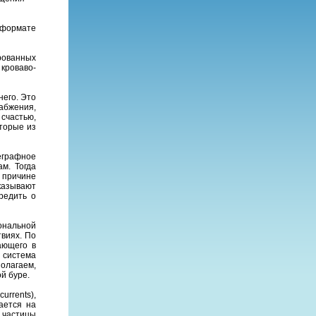
 формате
рованных
кроваво-
него. Это
бжения,
счастью,
оторые из
леграфное
м. Тогда
 причине
казывают
редить о
ональной
виях. По
тающего в
 система
олагаем,
й буре.
rrents),
ается на
 частицы