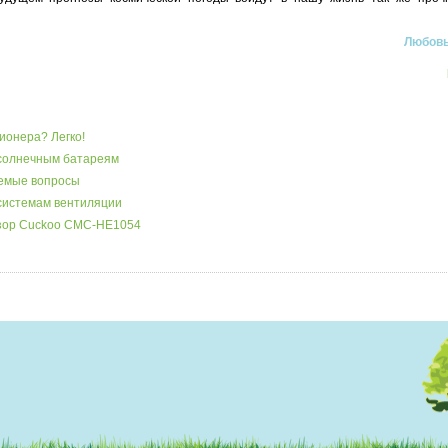
Любовь
ионера? Легко!
 солнечным батареям
аемые вопросы
системам вентиляции
бзор Cuckoo CMC-HE1054