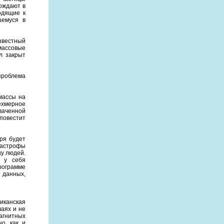
ождают в
одящие к
шемуся в
звестный
массовые
л закрыт
проблема
массы на
ехмерное
ваченной
оповестит
ря будет
тастрофы
ку людей.
и у себя
ограмме
 данных,
иканская
чаях и не
агнитных
о, как и