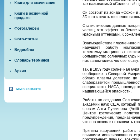
Книги для скачивания
так называемый «Солнечный щ
Он состоит из зонда «Сохо» и
Книги в розничной
3D и отключать жизненно важн
продаже
Статистические данные говоря
Фотогалереи
частиц, что эффект на Земле 
красными оттенками. К сожале
Фото-статьи
Взаимодействие плазменного по
нарушает работу компасо
Видеоблог
телекоммуникационных систем
большинство солнечных бурь не
Словарь терминов
них запомнились человечеству.
Так, в 1859 году солнечная бу
Архив
сообщение в Северной Америк
облако плазмы долетело до 
слаборазвитой промышленност
специалисты НАСА, последстви
мы в контакте
надвигающейся опасности.
Работы по созданию Солнечног
академии наук США, который п
словам Анти Пулкинена (Anttti
Центре космических полето
предупреждения, предназначен
что она позволит отключить т
Причина нарушений работы эне
влиянием ионизированных стр
протяженных линиях, электри