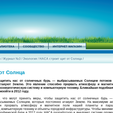
БЛИОТЕКА
СООБЩЕСТВО
ИНТЕРНЕТ МАГАЗИН
л
/
Журнал №3
/
Экология
/
НАСА строит щит от Солнца
/
от Солнца
щитить нас от солнечных бурь — выбрасываемых Солнцем потоков 
атакуют Землю. Это явление способно прорвать атмосферу и магнит
роэнергетическую систему и компьютерную технику. Ближайшая подобная 
изойти в 2012 году.
 что могут принять меры, чтобы защитить нас от солнечных бурь —
асываемых Солнцем, которые постоянно атакуют Землю. На максимуме ак
ен прорвать атмосферу и магнитное поле нашей планеты и парал
, компьютерную технику и объекты городской инфраструктуры. Чтобы миним
рофической бури в 2012 году, НАСА разработало и внедряет систему опов