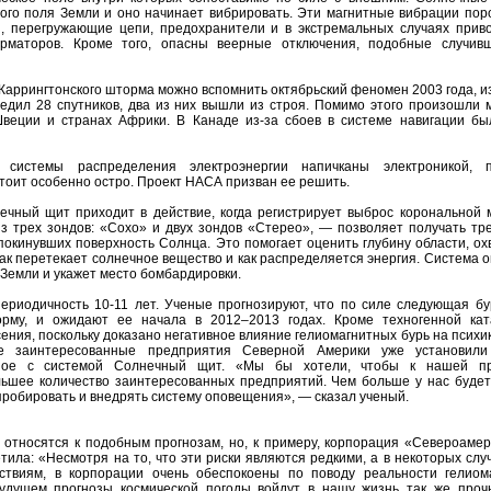
го поля Земли и оно начинает вибрировать. Эти магнитные вибрации пор
и, перегружающие цепи, предохранители и в экстремальных случаях прив
рматоров. Кроме того, опасны веерные отключения, подобные случив
Каррингтонского шторма можно вспомнить октябрьский феномен 2003 года, и
редил 28 спутников, два из них вышли из строя. Помимо этого произошли 
Швеции и странах Африки. В Канаде из-за сбоев в системе навигации бы
 системы распределения электроэнергии напичканы электроникой, 
тоит особенно остро. Проект НАСА призван ее решить.
ечный щит приходит в действие, когда регистрирует выброс корональной 
з трех зондов: «Сохо» и двух зондов «Стерео», — позволяет получать тр
покинувших поверхность Солнца. Это помогает оценить глубину области, ох
как перетекает солнечное вещество и как распределяется энергия. Система 
Земли и укажет место бомбардировки.
ериодичность 10-11 лет. Ученые прогнозируют, что по силе следующая бу
орму, и ожидают ее начала в 2012–2013 годах. Кроме техногенной ка
ния, поскольку доказано негативное влияние гелиомагнитных бурь на психи
ие заинтересованные предприятия Северной Америки уже установил
ное с системой Солнечный щит. «Мы бы хотели, чтобы к нашей пр
ьшее количество заинтересованных предприятий. Чем больше у нас будет
робировать и внедрять систему оповещения», — сказал ученый.
 относятся к подобным прогнозам, но, к примеру, корпорация «Североамер
ила: «Несмотря на то, что эти риски являются редкими, а в некоторых слу
ствиям, в корпорации очень обеспокоены по поводу реальности гелиом
будущем прогнозы космической погоды войдут в нашу жизнь так же прочн