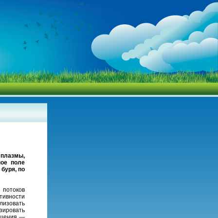
плазмы,
ное поле
буря, по
 потоков
тивности
изовать
изировать
ещения —