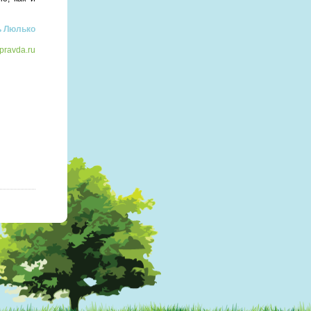
 Люлько
pravda.ru