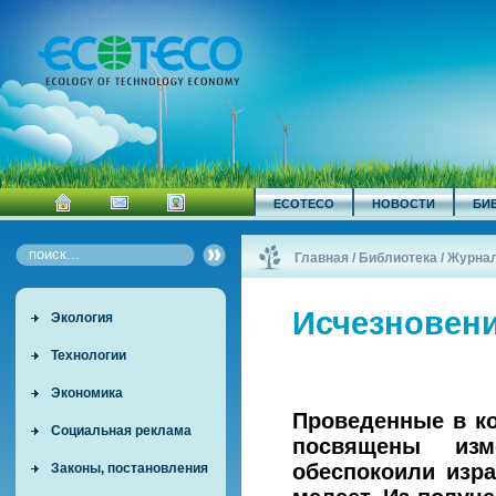
ECOTECO
НОВОСТИ
БИ
Главная
/
Библиотека
/
Журна
Исчезновени
Экология
Технологии
Экономика
Проведенные в ко
Социальная реклама
посвящены изм
обеспокоили изр
Законы, постановления