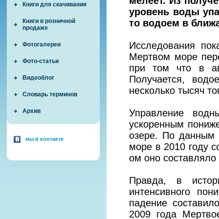
мелеет. Из получ
Книги для скачивания
уровень воды упа
то водоем в ближ
Книги в розничной
продаже
Исследования пок
Фотогалереи
Мертвом море пере
Фото-статьи
при том что в а
Получается, водо
Видеоблог
несколько тысяч то
Словарь терминов
Управление водн
Архив
ускоренным пониж
озере. По данным
мы в контакте
море в 2010 году с
ом оно составляло 
Правда, в исто
интенсивного пон
падение составил
2009 года Мертво