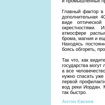
и промышленных п
Главный фактор в
дополнительная 4
виде оптической
окрестностями. 
атмосфере распы
брома, магния и ещ
Находясь постоян
боясь обгореть, пр
Так что, как видит
государства могут 
а все человечест
нужно спасать уже
первой профилакти
вод реки Иордан. 
так быстро.
Антон Евсеев