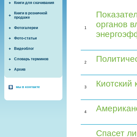
Книги для скачивания
Показате
Книги в розничной
продаже
органов в
Фотогалереи
1
энергоэф
Фото-статьи
Видеоблог
Политичес
Словарь терминов
2
Архив
Киотский 
мы в контакте
3
Американ
4
Спасет л