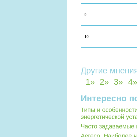
9
10
Другие мнения
1
»
2
»
3
»
4
Интересно п
Типы и особенност
энергетической уст
Часто задаваемые 
Aereco. Наиболее 