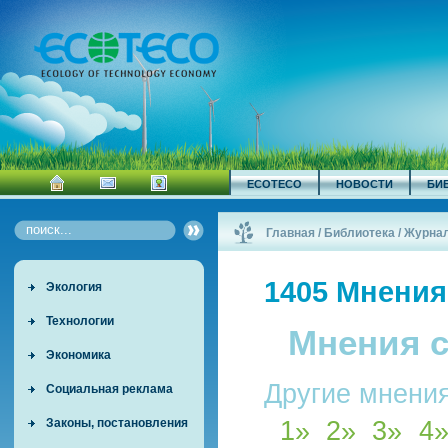
ECOTECO
НОВОСТИ
БИ
Главная
/
Библиотека
/
Журна
1405 Мнения
Экология
Технологии
Мнения с
Экономика
Другие мнения
Социальная реклама
1
»
2
»
3
»
4
Законы, постановления