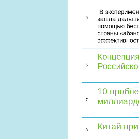
В эксперимен
5
зашла дальше
помощью бесп
страны «абэн
эффективнос
Концепция
Российско
6
10 пробле
миллиард
7
Китай пр
8