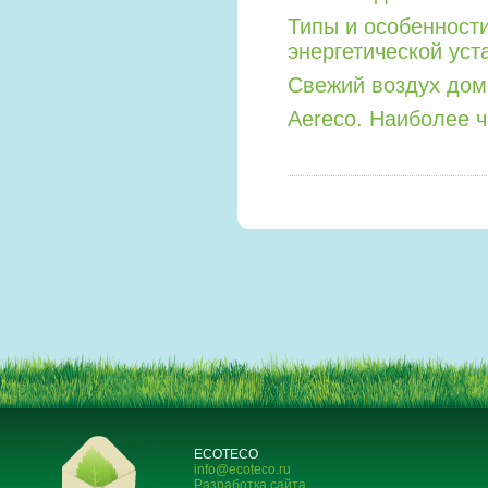
Типы и особенност
энергетической уст
Свежий воздух дом
Aereco. Наиболее 
ECOTECO
info@ecoteco.ru
Разработка сайта