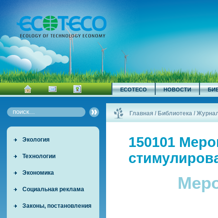
ECOTECO
НОВОСТИ
БИ
Главная
/
Библиотека
/
Журна
150101 Меро
Экология
стимулиров
Технологии
Экономика
Меро
Социальная реклама
Законы, постановления