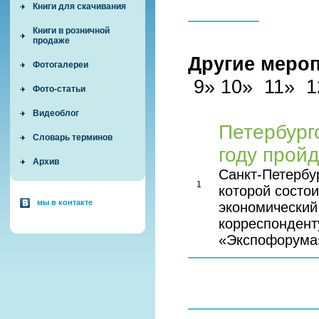
Книги для скачивания
Книги в розничной
продаже
Другие меро
Фотогалереи
9»
10»
11»
1
Фото-статьи
Видеоблог
Петербург
Словарь терминов
году пройд
Архив
Санкт-Петербур
1
которой состо
мы в контакте
экономический 
корреспондент
«Экспофорума