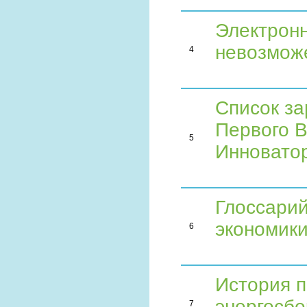
Электронн
невозмож
4
Список за
Первого 
5
Инновато
Глоссарий
экономик
6
История 
энергосбе
7