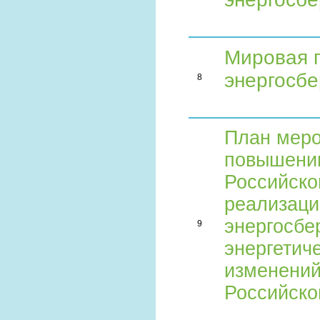
Мировая 
энергосб
8
План меро
повышению
Российско
реализаци
энергосбе
9
энергетич
изменений
Российско