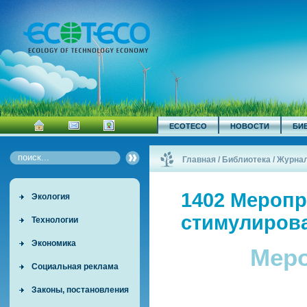
ECOTECO
НОВОСТИ
БИ
Главная
/
Библиотека
/
Журна
1402 Меропр
Экология
стимулиров
Технологии
Экономика
Меро
Социальная реклама
Законы, постановления