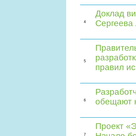
Доклад ви
Сергеева
4
Правител
разработк
5
правил и
Разработч
обещают н
6
Проект «
Начало бо
7