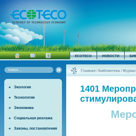
ECOTECO
НОВОСТИ
БИ
Главная
/
Библиотека
/
Журна
1401 Меропр
Экология
стимулиров
Технологии
Экономика
Меро
Социальная реклама
Законы, постановления