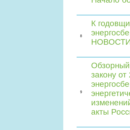
К годовщи
энергосбе
8
НОВОСТ
Обзорный
закону от
энергосб
энергетич
9
изменений
акты Росс