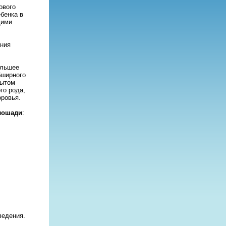
ового
бенка в
щими
ения
ольшее
бширного
рытом
го рода,
оровья.
 лошади
:
ведения.