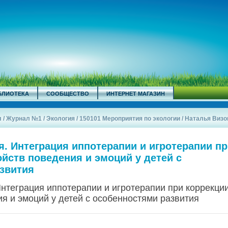
БЛИОТЕКА
СООБЩЕСТВО
ИНТЕРНЕТ МАГАЗИН
л
/
Журнал №1
/
Экология
/
150101 Мероприятия по экологии
/
Наталья Визо
те...
/
я. Интеграция иппотерапии и игротерапии п
йств поведения и эмоций у детей с
звития
Интеграция иппотерапии и игротерапии при коррекци
я и эмоций у детей с особенностями развития