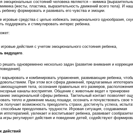
я эмоциональных состояний человека являются – мимика (выразительн
мимика (жесты, пластика, выразительность движений всего тела). И на
ь ребенку формировать и развивать его чувства и эмоции.
 игровые средства с целью избежать эмоционального однообразия, ску
ь поддержать и стимулировать интерес ребенка.
может:
игровые действия с учетом эмоционального состояния ребенка,
ль ведущего
.
 решать одновременно несколько задач (развитие внимания и коррекци
поведения).
т варьировать и комбинировать упражнения, развивающие ребенка, чтоб
 удовольствием. При этом вся сфера движений, предлагаемых иппотерап
самоощущения тела, осознания правильных его размеров, расположения
енсорные каналы восприятия. Общение с животным ведет к тренировке
ванию эмоциональной сферы ребенка. Тактильный контакт позволяет ощ
вовать тепло и движение мышц лошади, осознать и почувствовать свое т
ок получает возможность преодолеть страхи, достигнуть успеха, испыта
я способным преодолевать трудности. Игровая ситуация, создаваемая
я иппотерапией, увлекает и воспитывает ребенка, развивает сообразите
ла игры регулируют действия и поведение детей, содействуют формиро
х действий