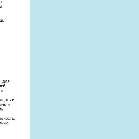
ые
ша
ки,
я
ы для
ией,
 в
ущать и
ело и
ть
льность,
ванию