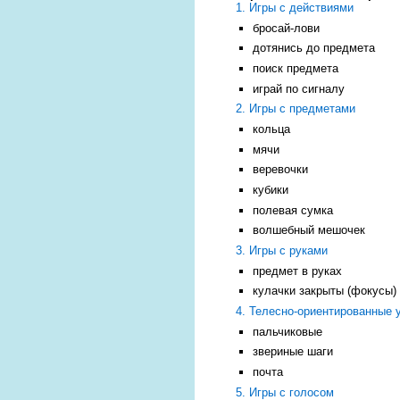
1. Игры с действиями
бросай-лови
дотянись до предмета
поиск предмета
играй по сигналу
2. Игры с предметами
кольца
мячи
веревочки
кубики
полевая сумка
волшебный мешочек
3. Игры с руками
предмет в руках
кулачки закрыты (фокусы)
4. Телесно-ориентированные 
пальчиковые
звериные шаги
почта
5. Игры с голосом