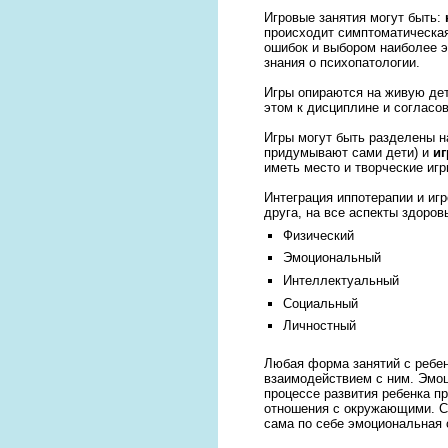
Игровые занятия могут быть:
происходит симптоматическая
ошибок и выбором наиболее 
знания о психопатологии.
Игры опираются на живую дет
этом к дисциплине и согласо
Игры могут быть разделены н
придумывают сами дети) и
иг
иметь место и творческие игр
Интеграция иппотерапии и иг
друга, на все аспекты здоров
Физический
Эмоциональный
Интеллектуальный
Социальный
Личностный
Любая форма занятий с ребен
взаимодействием с ним. Эмоц
процессе развития ребенка п
отношения с окружающими. Сп
сама по себе эмоциональная 