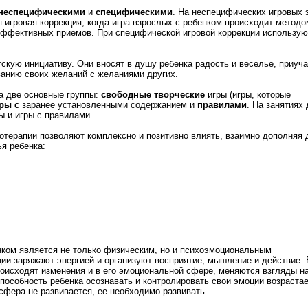
неспецифическими
и
специфическими
. На неспецифических игровых 
 игровая коррекция, когда игра взрослых с ребенком происходит методо
эффективных приемов. При специфической игровой коррекции использую
скую инициативу. Они вносят в душу ребенка радость и веселье, приуча
ванию своих желаний с желаниями других.
а две основные группы:
свободные творческие
игры (игры, которые
ры с
заранее установленными содержанием и
правилами
. На занятиях
ы и игры с правилами.
ротерапии позволяют комплексно и позитивно влиять, взаимно дополняя 
ья ребенка:
ком является не только физическим, но и психоэмоциональным
ии заряжают энергией и организуют восприятие, мышление и действие. 
роисходят изменения и в его эмоциональной сфере, меняются взгляды н
особность ребенка осознавать и контролировать свои эмоции возрастае
сфера не развивается, ее необходимо развивать.