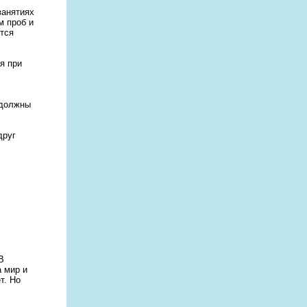
занятиях
м проб и
тся
я при
 должны
друг
В
а мир и
т. Но