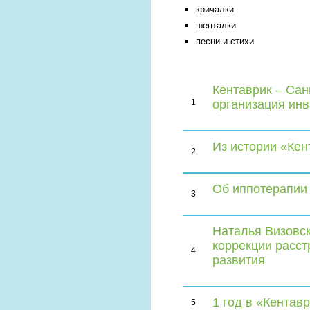
кричалки
шепталки
песни и стихи
Кентаврик – Сан
1
организация ин
Из истории «Кен
2
Об иппотерапии
3
Наталья Визовск
коррекции расст
4
развития
1 год в «Кентавр
5