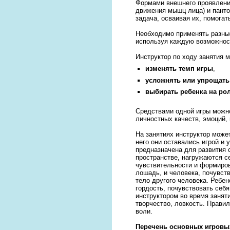
Формами внешнего проявлени
движения мышц лица) и панто
задача, осваивая их, помогат
Необходимо применять разные
используя каждую возможност
Инструктор по ходу занятия 
изменять темп игры
,
усложнять или упрощать
выбирать ребенка на ро
Средствами одной игры можно
личностных качеств, эмоций, 
На занятиях инструктор може
него они оставались игрой и
предназначена для развития 
пространстве, нагружаются с
чувствительности и формиро
лошадь, и человека, почувст
тело другого человека. Ребен
гордость, почувствовать себ
инструктором во время заняти
творчество, ловкость. Прави
воли.
Перечень основных игровы