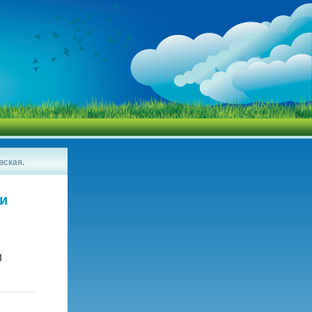
вская.
ри
и