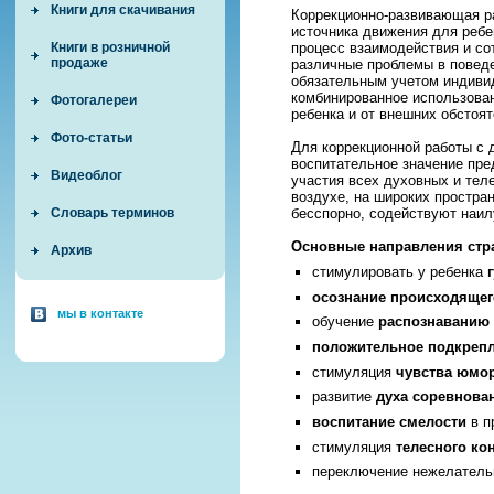
Книги для скачивания
Коррекционно-развивающая р
источника движения для ребе
Книги в розничной
процесс взаимодействия и со
продаже
различные проблемы в поведе
обязательным учетом индивид
комбинированное использован
Фотогалереи
ребенка и от внешних обстоят
Фото-статьи
Для коррекционной работы с 
воспитательное значение пр
Видеоблог
участия всех духовных и тел
воздухе, на широких простран
Словарь терминов
бесспорно, содействуют наил
Основные направления стра
Архив
стимулировать у ребенка
осознание происходящег
мы в контакте
обучение
распознаванию
положительное подкреп
стимуляция
чувства юмо
развитие
духа соревнова
воспитание смелости
в п
стимуляция
телесного ко
переключение нежелательн