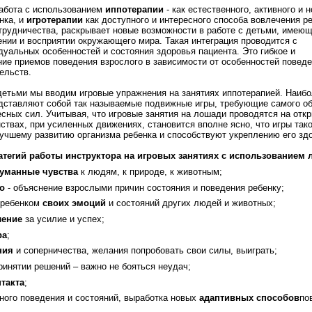
абота с использованием
иппотерапии
- как естественного, активного и н
нка, и
игротерапии
как доступного и интересного способа вовлечения ре
трудничества, раскрывает новые возможности в работе с детьми, имею
нии и восприятии окружающего мира. Такая интеграция проводится с
уальных особенностей и состояния здоровья пациента. Это гибкое и
ие приемов поведения взрослого в зависимости от особенностей повед
ельств.
детьми мы вводим игровые упражнения на занятиях иппотерапией. Наиб
едставляют собой так называемые подвижные игры, требующие самого о
есных сил. Учитывая, что игровые занятия на лошади проводятся на отк
ствах, при усиленных движениях, становится вполне ясно, что игры тако
учшему развитию организма ребенка и способствуют укреплению его зд
тегий работы инструктора на игровых занятиях с использованием
гуманные чувства
к людям, к природе, к животным;
о
- объяснение взрослыми причин состояния и поведения ребенку;
ребенком
своих эмоций
и состояний других людей и животных;
ление
за усилие и успех;
ра
;
ния
и соперничества, желания попробовать свои силы, выиграть;
ринятии решений – важно не бояться неудач;
нтакта
;
ого поведения и состояний, выработка новых
адаптивных способов
по