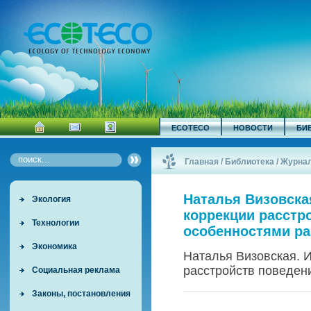
ECOTECO
НОВОСТИ
БИ
Главная
/
Библиотека
/
Журна
Интеграция иппотерапии и игро
Наталья Визовска
Экология
коррекции расстро
Технологии
особенностями ра
Экономика
Наталья Визовская. 
расстройств поведени
Социальная реклама
Законы, постановления