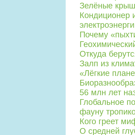
Зелёные крыш
Кондиционер и
электроэнерг
Почему «пыхт
Геохимический
Откуда берут
Залп из клима
«Лёгкие плане
Биоразнообра
56 млн лет на
Глобальное по
фауну тропик
Кого греет ми
О средней глу