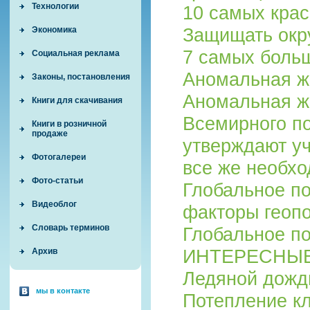
Технологии
10 самых кра
Защищать окр
Экономика
7 самых боль
Социальная реклама
Аномальная жа
Законы, постановления
Аномальная ж
Книги для скачивания
Всемирного по
Книги в розничной
продаже
утверждают уч
Фотогалереи
все же необх
Фото-статьи
Глобальное по
Видеоблог
факторы геопо
Словарь терминов
Глобальное п
ИНТЕРЕСНЫЕ
Архив
Ледяной дожд
мы в контакте
Потепление кл