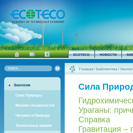
ECOTECO
НОВОСТИ
БИ
Главная
/
Библиотека
/
Эколог
Сила Приро
Экология
Сила Природы
Гидрохимическ
Мнения специалистов
Ураганы: прич
Человек и Природа
Справка
Техногенные аварии
Гравитация – 