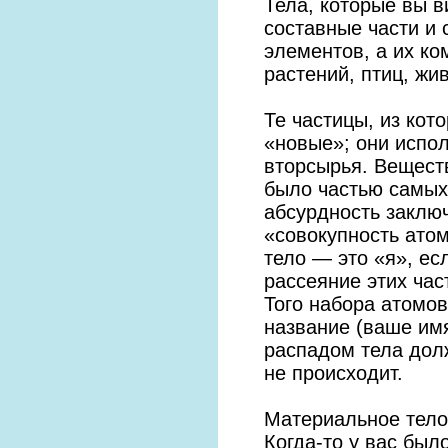
Тела, которые вы в
составные части и
элементов, а их ко
растений, птиц, жив
Те частицы, из кот
«новые»; они испо
вторсырья. Веществ
было частью самых 
абсурдность заклю
«совокупность ато
тело — это «я», ес
рассеяние этих час
Того набора атомо
название (ваше имя
распадом тела долж
не происходит.
Материальное тело
Когда-то у вас был