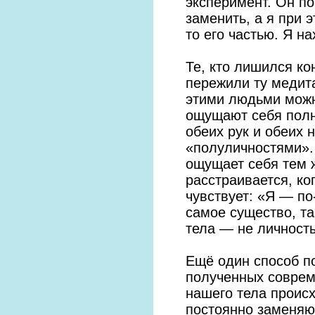
эксперимент. Он по
заменить, а я при 
то его частью. Я на
Те, кто лишился ко
пережили ту медита
этими людьми можн
ощущают себя пол
обеих рук и обеих н
«полуличностями». 
ощущает себя тем ж
расстраивается, ко
чувствует: «Я — по
самое существо, та 
тела — не личность
Ещё один способ по
полученных соврем
нашего тела происх
постоянно заменяю