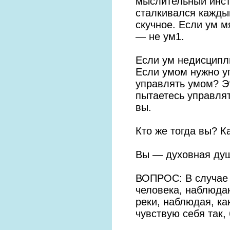
мыслительный инстр
сталкивался каждый
скучное. Если ум м
— не ум1.
Если ум недисципли
Если умом нужно уп
управлять умом? Э
пытаетесь управля
вы.
Кто же тогда вы? 
Вы — духовная душ
ВОПРОС: В случае 
человека, наблюдаю
реки, наблюдая, ка
чувствую себя так, 