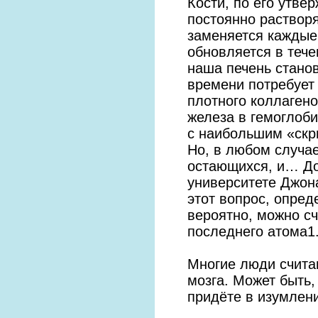
Кости, по его утв
постоянно раствор
заменяется каждые
обновляется в теч
наша печень станов
времени потребует 
плотного коллагено
железа в гемоглоби
с наибольшим «скри
Но, в любом случае
остающихся, и… До
университете Джон
этот вопрос, опред
вероятно, можно с
последнего атома1
Многие люди считаю
мозга. Может быть, 
придёте в изумлен