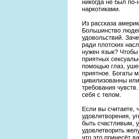
никогда не был по-
наркотиками.
Из рассказа амери
Большинство людей
удовольствий. Заче
ради плотских нас
нужен язык? Чтобы
приятных сексуаль
помощью глаз, ушей
приятное. Богаты 
цивилизованны или
требования чувств
себя с телом.
Если вы считаете, 
удовлетворения, уг
быть счастливым, 
удовлетворить желуд
что это принесёт в