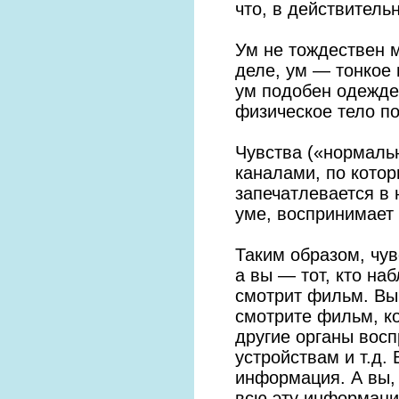
что, в действитель
Ум не тождествен м
деле, ум — тонкое 
ум подобен одежде,
физическое тело п
Чувства («нормаль
каналами, по кото
запечатлевается в
уме, воспринимает 
Таким образом, чу
а вы — тот, кто на
смотрит фильм. Вы,
смотрите фильм, к
другие органы вос
устройствам и т.д.
информация. А вы,
всю эту информацию