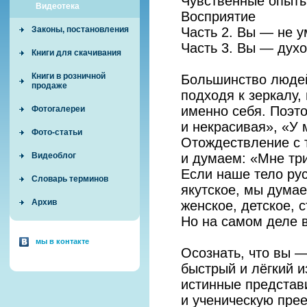
Чувственные опыты
Видеотека
Восприятие
Часть 2. Вы — не у
Законы, постановления
Часть 3. Вы — духо
Книги для скачивания
Книги в розничной
Большинство людей
продаже
подходя к зеркалу,
именно себя. Поэт
Фотогалереи
и некрасивая», «У 
Фото-статьи
Отождествление с 
и думаем: «Мне три
Видеоблог
Если наше тело рус
Словарь терминов
якутское, мы думае
Архив
женское, детское,
Но на самом деле в
мы в контакте
Осознать, что вы 
быстрый и лёгкий и
истинные представ
и ученическую прее