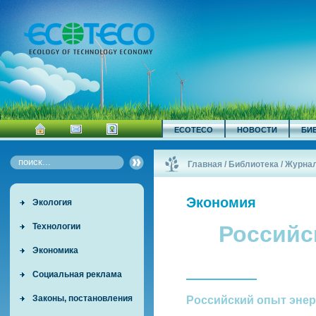
ECOTECO
НОВОСТИ
БИ
Главная
/
Библиотека
/
Журна
Экономия
Экология
Технологии
Российс
Экономика
Социальная реклама
Законы, постановления
Российский опыт эне