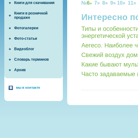
№
6
7»
8»
9»
10»
11
Книги для скачивания
»
Книги в розничной
Интересно п
продаже
Типы и особенност
Фотогалереи
энергетической уст
Фото-статьи
Aereco. Наиболее 
Видеоблог
Свежий воздух дом
Словарь терминов
Какие бывают мул
Архив
Часто задаваемые 
мы в контакте