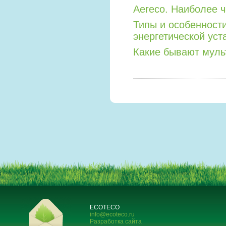
Aereco. Наиболее 
Типы и особенност
энергетической уст
Какие бывают мул
ECOTECO
info@ecoteco.ru
Разработка сайта