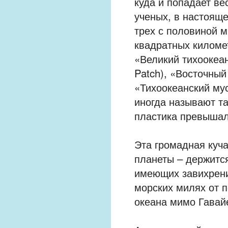
куда и попадает ве
ученых, в настоящ
трех с половиной 
квадратных киломе
«Великий тихоокеан
Patch), «Восточный
«Тихоокеанский мусо
иногда называют т
пластика превышала
Эта громадная куч
планеты – держитс
имеющих завихрения
морских милях от 
океана мимо Гавайе