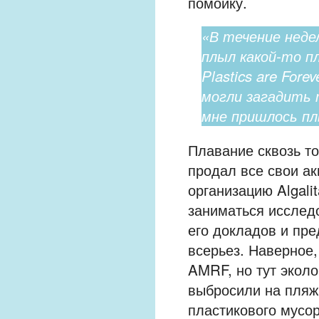
помойку.
«В течение недел
плыл какой-то п
Plastics are For
могли загадить
мне пришлось пл
Плавание сквозь т
продал все свои ак
организацию Algali
заниматься исследо
его докладов и пр
всерьез. Наверное
AMRF, но тут экол
выбросили на пляж
пластикового мусор