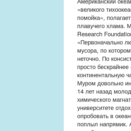
Американский океа
«великого тихоокеа
помойка», полагает
плавучего хлама. М
Research Foundatio
«Первоначально люд
мусора, по котором
неточно. По консис
просто бескрайнее
континентальную ч
Муром довольно и
14 лет назад молод
химического магна
университете отдох
опробовать в океан
поплыл напрямик. А