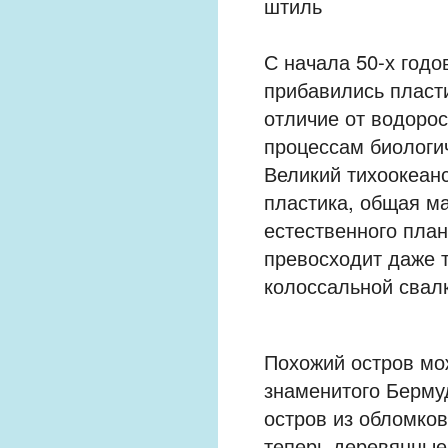
штиль
С начала 50-х год
прибавились пласти
отличие от водорос
процессам биологич
Великий тихоокеанс
пластика, общая ма
естественного пла
превосходит даже 
колоссальной свал
Похожий остров мож
знаменитого Берму
остров из обломков
теперь деревянные