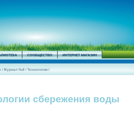
БЛИОТЕКА
СООБЩЕСТВО
ИНТЕРНЕТ МАГАЗИН
л
/
Журнал №8
/
Технологии
/
ологии сбережения воды