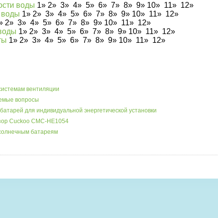
ости воды
1
»
2
»
3
»
4»
5»
6»
7»
8»
9»
10»
11»
12»
к воды
1
»
2
»
3
»
4»
5»
6»
7»
8»
9»
10»
11»
12»
»
2
»
3
»
4»
5»
6»
7»
8»
9»
10»
11»
12»
 воды
1
»
2
»
3
»
4»
5»
6»
7»
8»
9»
10»
11»
12»
ты
1
»
2
»
3
»
4»
5»
6»
7»
8»
9»
10»
11»
12»
системам вентиляции
аемые вопросы
батарей для индивидуальной энергетической установки
бзор Cuckoo CMC-HE1054
 солнечным батареям