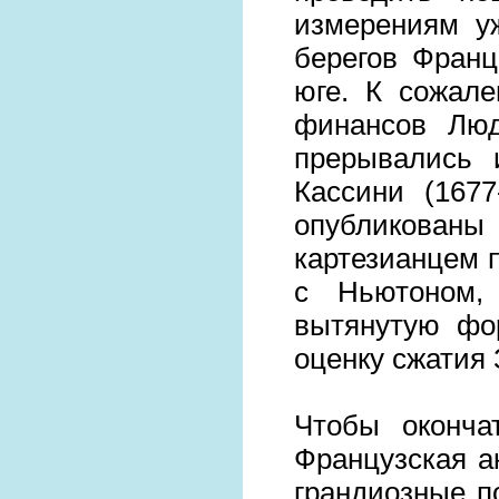
измерениям у
берегов Франц
юге. К сожале
финансов Люд
прерывались
Кассини (1677
опубликова
картезианцем п
с Ньютоном,
вытянутую фо
оценку сжатия 
Чтобы оконча
Французская ак
грандиозные п