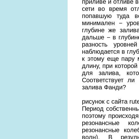
приливе и отливе в
сети во время от
попавшую туда в
минимален − уро
глубине же залив
дальше − в глубин
разность уровн
наблюдается в глуб
к этому еще пару 
длину, при которой
для залива, кот
Соответствует ли
залива Фанди?
рисунок с сайта rute
Период собственны
поэтому происход
резонансные кол
резонансные коле
волн). В резул