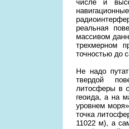
числе и выс
навигац
радиоинтерф
реальная пов
массивом данн
трехмерном п
точностью до 
Не надо пута
твердой пов
литосферы в о
геоида, а на 
уровнем моря»)
точка литосфе
11022 м), а са