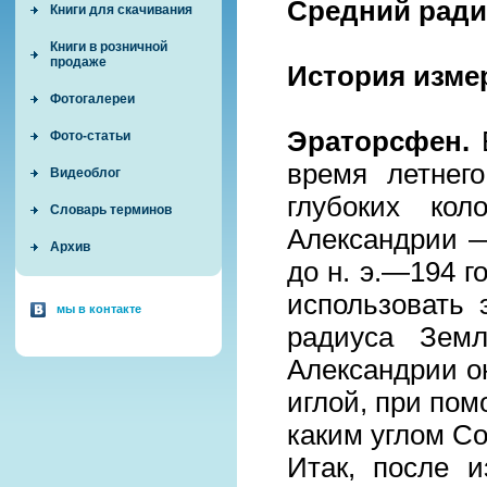
Средний ради
Книги для скачивания
Книги в розничной
продаже
История изме
Фотогалереи
Эраторсфен.
Е
Фото-статьи
время летнег
Видеоблог
глубоких ко
Словарь терминов
Александрии —
Архив
до н. э.—194 г
использовать 
мы в контакте
радиуса Земл
Александрии о
иглой, при пом
каким углом Со
Итак, после и