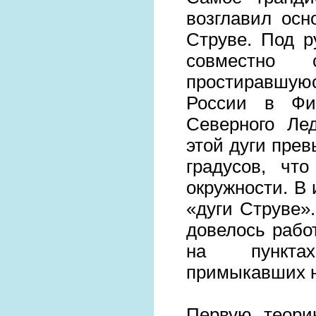
возглавил осн
Струве. Под р
совместно 
простиравшу
России в Фи
Северного Ле
этой дуги прев
градусов, чт
окружности. В
«дуги Струве».
довелось рабо
на пунктах
примыкавших н
Первую теори