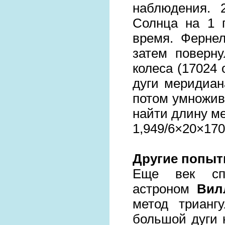
наблюдения. 
Солнца на 1 
время. Фернел
затем поверн
колеса (17024 
дуги меридиана
потом умножив
найти длину м
1,949/6×20×170
Другие попыт
Еще век спу
астроном
Вил
метод трианг
большой дуги 