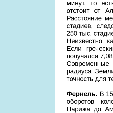
минут, то ес
отстоит от А
Расстояние ме
стадиев, след
250 тыс. стадие
Неизвестно к
Если греческ
получался 7,08 
Современные
радиуса Земл
точность для 
Фернель.
В 15
оборотов кол
Парижа до Ам