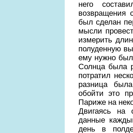
него состав
возвращения 
был сделан пе
мысли провес
измерить длин
полуденную вы
ему нужно было
Солнца была р
потратил неско
разница была
обойти это п
Париже на неко
Двигаясь на 
данные кажды
день в полде