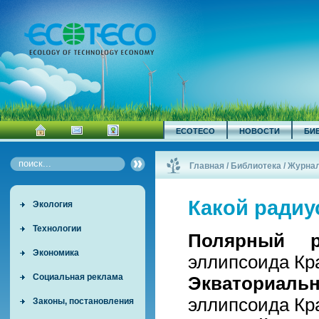
ECOTECO
НОВОСТИ
БИ
Главная
/
Библиотека
/
Журна
Какой радиу
Экология
Технологии
Полярный р
Экономика
эллипсоида Кр
Социальная реклама
Экваториаль
эллипсоида Кр
Законы, постановления