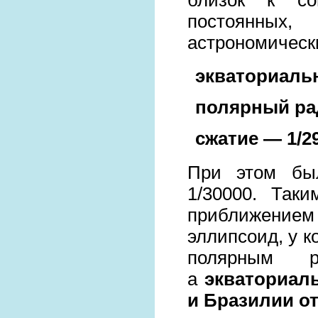
постоянны
астрономическ
экваториальн
полярный р
сжатие
—
1/2
При этом был
1/30000. Так
приближение
эллипсоид, у к
полярным р
а
экваториал
и Бразилии от