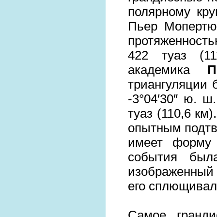
полярному кру
Пьер Мопертю
протяженность
422 туаз (1
академика
П
триангуляции б
-3°04′30″ ю. ш
туаз (110,6 км
опытным подтв
имеет форму 
события был
изображенный 
его сплющивал
Самое гранди