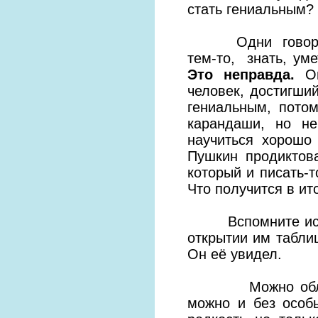
стать гениальным? 
Одни говорят, ч
тем-то, знать, уме
Это неправда.
Он
человек, достигший
гениальным, пото
карандаши, но н
научиться хорошо 
Пушкин продиктов
который и писать-т
Что получится в ит
Вспомните истори
открытии им табли
Он её увидел.
Можно обладать
можно и без особ