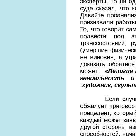
эксперты, но ни од
суде сказал, что 
Давайте проанали
признавали работы
То, что говорит са
подвести под э
транссостоянии, 
(умершие физическ
не виновен, а ут
доказать обратное
может.
«
Великие 
гениальность и
художник, скульп
Если случится, 
обжалует приговор
прецедент, которы
каждый может зая
другой стороны и
способностей, начи