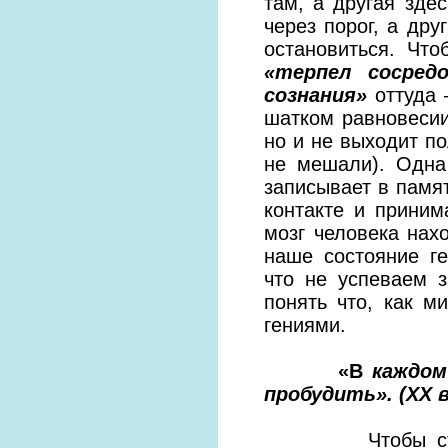
там, а другая зде
через порог, а дру
остановиться. Чт
«терпел сосред
сознания»
оттуда 
шатком равновесии
но и не выходит п
не мешали). Одна 
записывает в памят
контакте и прини
мозг человека нах
наше состояние г
что не успеваем 
понять что, как 
гениями.
«В
каждом
пробудить». (
XX 
Чтобы стать ге