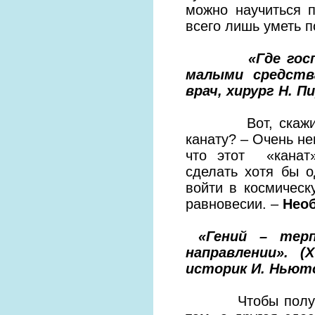
можно научиться п
всего лишь уметь 
«Где господст
малыми средств
врач, хирург Н. Пи
Вот, скажите, м
канату? – Очень не
что этот «канат»
сделать хотя бы 
войти в космическ
равновесии. –
Нео
«Гений – терпе
направлении». (
X
историк И. Ньюто
Чтобы получить 