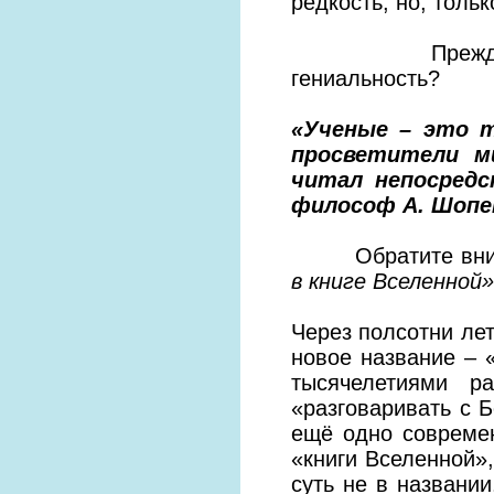
редкость, но, толь
Прежде всего,
гениальность?
«Ученые – это т
просветители м
читал непосредс
философ А. Шопен
Обратите вниман
в книге Вселенной»
Через полсотни лет
новое название – 
тысячелетиями 
«разговаривать с Б
ещё одно совреме
«книги Вселенной»,
суть не в названи