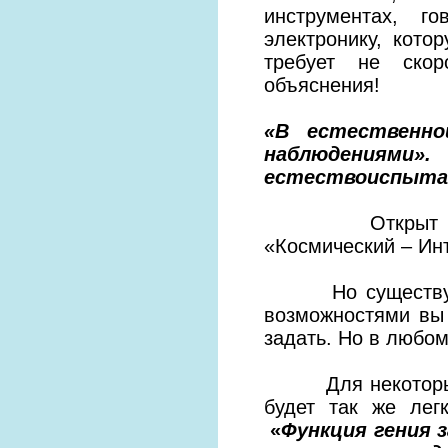
инструментах, г
электронику, кото
требует не скор
объяснения!
«В естественно
наблюдениями
естествоиспытате
Открыт «путь»
«Космический – Ин
Но существует и
возможностями вы 
задать. Но в любо
Для некоторых се
будет так же лег
«
Функция гения 