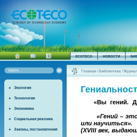
ECOTECO
НОВОСТИ
БИ
Главная
/
Библиотека
/
Журна
Гениальност
Экология
Технологии
«Вы гений. Да, 
Экономика
«Гений – это т
Социальная реклама
или научиться».
(
XVIII век, выда
Законы, постановления