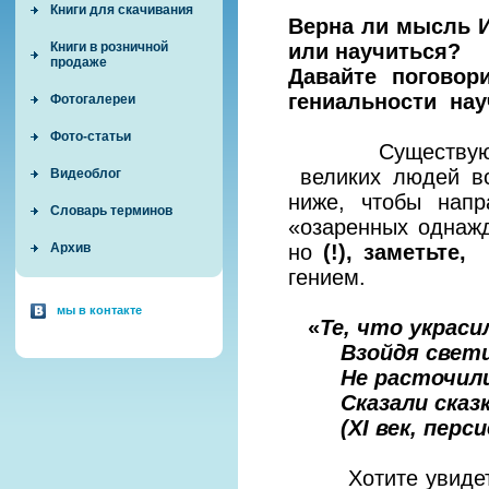
Книги для скачивания
Верна ли мысль И
или научиться?
Книги в розничной
продаже
Давайте поговор
гениальности на
Фотогалереи
Фото-статьи
Существуют сот
великих людей вс
Видеоблог
ниже, чтобы напр
Словарь терминов
«озаренных однажд
но
(!), заметьте,
в
Архив
гением.
мы в контакте
«
Те, что украси
Взойдя свети
Не расточил
Сказали сказк
(
XI век, пер
Хотите увиде