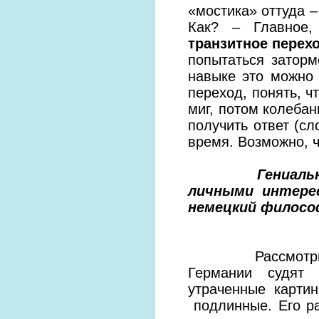
«мостика» оттуда –
Как? – Главное
транзитное перех
попытаться затор
навыке это можно
переход, понять, ч
миг, потом колебан
получить ответ (сл
время. Возможно, ч
Гениальный че
личными интерес
немецкий философ
Рассмотрим све
Германии судят 
утраченные карти
подлинные. Его р