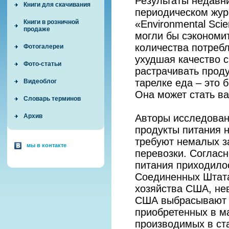
Результаты недавн
Книги для скачивания
периодическом жур
«Environmental Sci
Книги в розничной
продаже
могли бы сэкономи
количества потребл
Фотогалереи
ухудшая качество с
Фото-статьи
растрачивать проду
тарелке еда – это 
Видеоблог
Она может стать в
Словарь терминов
Авторы исследован
Архив
продукты питания н
требуют немалых за
мы в контакте
перевозки. Согласн
питания приходилос
Соединенных Штата
хозяйства США, не
США выбрасывают о
приобретенных в ма
производимых в ст