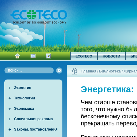
ECOTECO
НОВОСТИ
БИ
Главная
/
Библиотека
/
Журна
Энергетика:
Экология
Технологии
Чем старше станов
того, что нужно бы
Экономика
бесконечному спис
Социальная реклама
прекращать перево
Законы, постановления