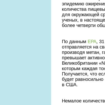
эпидемию ожирения
количества пищевых
для окружающей ср
ученых, в настоящ
более четверти об
По данным
EPA
, 3
отправляется на св
производя метан, г
превышает активнос
Великобритании «Ne
которым каждая то
Получается, что ес
будет равносильно 
в США.
Немалое количество