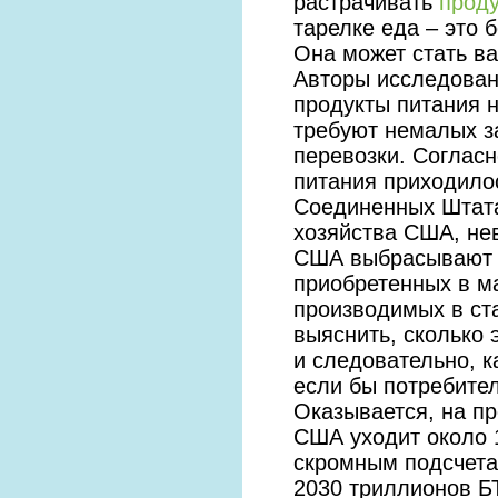
растрачивать
проду
тарелке еда – это 
Она может стать в
Авторы исследован
продукты питания н
требуют немалых за
перевозки. Согласн
питания приходилос
Соединенных Штата
хозяйства США, не
США выбрасывают о
приобретенных в ма
производимых в ст
выяснить, сколько 
и следовательно, к
если бы потребите
Оказывается, на пр
США уходит около 
скромным подсчета
2030 триллионов БТ