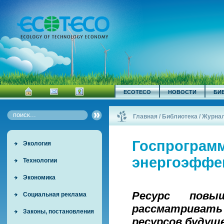
ECOTECO
НОВОСТИ
БИ
Главная
/
Библиотека
/
Журна
Госпрограм
Экология
энергоэффек
Технологии
Экономика
Ресурс повы
Социальная реклама
рассматривать
Законы, постановления
ресурсов будуще