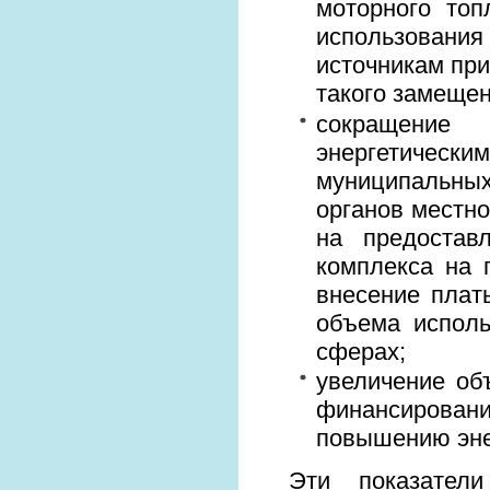
моторного топ
использования
источникам при
такого замещен
сокращение
энергетическ
муниципальных
органов местно
на предостав
комплекса на 
внесение плат
объема исполь
сферах;
увеличение об
финансирова
повышению эне
Эти показател