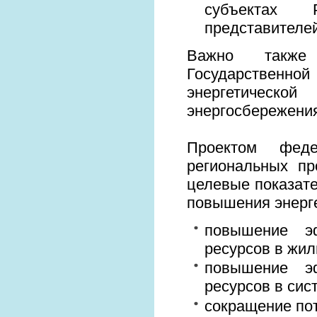
субъектах 
представителей
Важно также 
Государственно
энергетической
энергосбережени
Проектом феде
региональных п
целевые показате
повышения энерг
повышение эф
ресурсов в жи
повышение эф
ресурсов в сис
сокращение пот