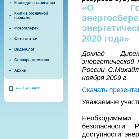
Книги для скачивания
«О Госу
Книги в розничной
энергос
продаже
энергетичес
Фотогалереи
2020 года»
Фото-статьи
Видеоблог
Доклад Дирек
Словарь терминов
энергетической
России С.Михайл
Архив
ноября 2009 г.
Скачать презента
мы в контакте
Уважаемые участ
Необходимыми у
безопасности Р
доступности эне