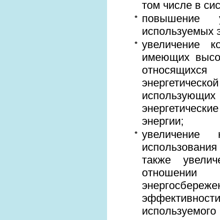
том числе в си
повышение 
используемых э
увеличение к
имеющих высок
относящихс
энергетичес
использующих
энергетически
энергии;
увеличение 
использования
также увелич
отношении 
энергосбер
эффективнос
используемо