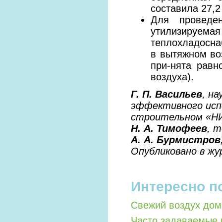
составила 27,2
Для проведе
утилизируе
теплохладосна
в вытяжном во
при-нята равно
воздуха).
Г. П. Васильев
, н
эффективного исп
строительном «Н
Н. А. Тимофеев
, 
А. А. Бурмистров
Опубликовано в жу
Интересно п
Свежий воздух дом
Часто задаваемые 