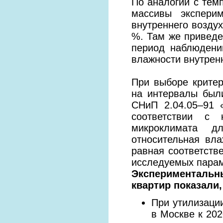
По аналогии с тем
массивы экспери
внутреннего воздух
%. Там же приведе
период наблюдени
влажности внутренн
При выборе крите
на интервалы был
СНиП 2.04.05–91 
соответствии с 
микроклимата д
относительная вл
равная соответств
исследуемых параме
Эксперименталь
квартир показали,
При утилизаци
в Москве к 202