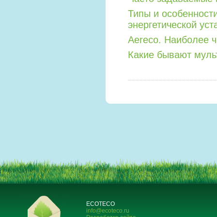
Типы и особенност
энергетической уст
Aereco. Наиболее 
Какие бывают мул
ECOTECO
info@ecoteco.ru