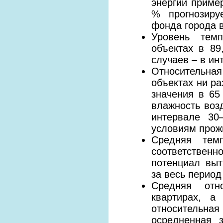
энергии пример
% прогнозиру
фонда города в
Уровень темп
объектах в 8
случаев – в ин
Относительна
объектах ни ра
значения в 65
влажность воз
интервале 30
условиям прож
Средняя темп
соответствен
потенциал выт
за весь период
Средняя отн
квартирах, а
относительная
осредненная 