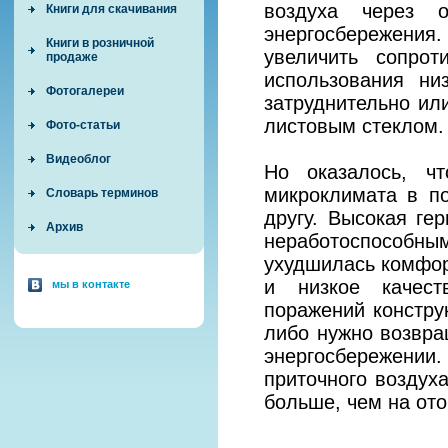
воздуха через 
Книги для скачивания
энергосбережения.
Книги в розничной
увеличить сопрот
продаже
использования ни
Фотогалереи
затруднительно ил
листовым стеклом.
Фото-статьи
Видеоблог
Но оказалось, ч
микроклимата в п
Словарь терминов
другу. Высокая ге
Архив
неработоспособны
ухудшилась комфор
и низкое качест
мы в контакте
поражений констру
либо нужно возвра
энергосбережении
приточного воздуха
больше, чем на ото