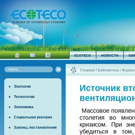
ECOTECO
НОВОСТИ
БИ
Главная
/
Библиотека
/
Журна
Источник вт
Экология
вентиляцио
Технологии
Экономика
Массовое появлени
столетия во мно
Социальная реклама
кризисом. При эн
Законы, постановления
убедиться в том,