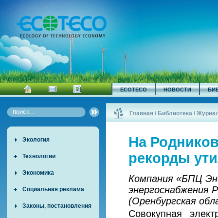
ECOTECO
НОВОСТИ
БИ
Главная
/
Библиотека
/
Журна
На Родников
Экология
рекорды ут
Технологии
Экономика
Компания «БПЦ Эн
энергоснабжения 
Социальная реклама
(Оренбургская об
Законы, постановления
Совокупная элект