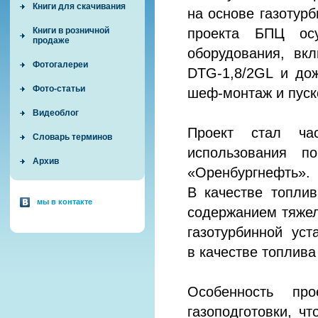
Книги для скачивания
на основе газотур
проекта БПЦ осу
Книги в розничной
продаже
оборудования, вк
Фотогалереи
DTG-1,8/2GL и до
Фото-статьи
шеф-монтаж и пуск
Видеоблог
Проект стал ча
Словарь терминов
использования п
Архив
«Оренбургнефть».
В качестве топли
мы в контакте
содержанием тяжел
газотурбинной ус
в качестве топлива 
Особенность про
газоподготовки, ч