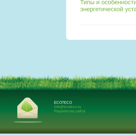
Типы и особенност
энергетической уст
ECOTECO
info@ecoteco.ru
Разработка сайта