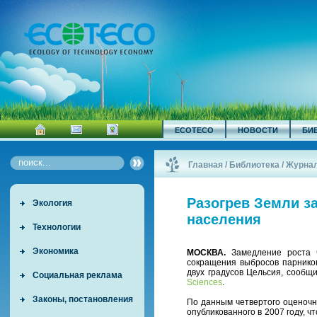
ECOTECO
НОВОСТИ
БИ
Главная
/
Библиотека
/
Журна
Разогрев Земли з
Экология
населения
Технологии
Экономика
МОСКВА.
Замедление роста ч
сокращения выбросов парников
двух градусов Цельсия, сообщ
Социальная реклама
Sciences
.
Законы, постановления
По данным четвертого оценочн
опубликованного в 2007 году, 