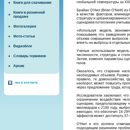
глобальной температуры за XXI 
Книги для скачивания
Брайан О’Нил (Brian O’Neill) 
Книги в розничной
в качестве факторов, влияющи
продаже
структуру и урбанизированност
сценариев потепления учитыва
Фотогалереи
«Используя модель экономи
показываем, что замедление р
Фото-статьи
объема сокращения выбросов
влиять на выбросы в отдельных
Видеоблог
Ученые использовали модель э
численности, структуры и сте
Словарь терминов
Затем, изменяя параметры сце
газов.
Архив
Оказалось, что старение нас
необходимых объемов. Размер д
правило, те домохозяйства, г
мы в контакте
наоборот, может повысить про
через предложение труда, котор
Исследователи заключают, что
ограничении воздействия чел
сценарию, предполагающему чи
миллиардов к 2100 году, выбро
ежегодно, что обеспечит 16-29
эффектов может достигнуть 37
О’Нил и его коллеги отмеча
подходящим решением проблемы