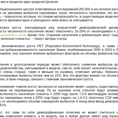
век в пределах двух градусов Цельсия.
из Национального центра атмосферных исследований (NCAR) и его коллеги ра
х на динамику выбросов парниковых газов, численность населения, его во
ь – показатели, которые, по словам авторов работы, в существующих моделя
ются фрагментарно и упрощенно либо вовсе не учитываются.
ческого роста, учитывающую ряд показателей демографической дина
оста численности населения может обеспечить 16-29% от необходимого к 2
парниковых газов
. Кроме того, старение населения и урбанизация могут су
 регионах планеты», – пишут авторы статьи.
кономического роста PET (Population-Environment-Technology), а также 
пени урбанизированности населения Земли, опубликованные ООН в 2003 и 20
нариев, они оценили влияние выбранных факторов на объемы выбросов па
еления в долгосрочном периоде может обеспечить снижение выбросов д
омохозяйства, учитываемый в модели, сам по себе играет незначительную 
де члены старше, также и меньше по размеру, отмечают авторы. Урбаниз
гнозируемые выбросы более чем на 25%. Все эти факторы влияют на объем 
ое, в свою очередь, связано с темпами экономического роста.
 снижение темпов роста численности населения может сыграть существенну
овека на окружающую среду. По их оценкам, если события будут развив
сленность населения планеты к 2050 году около 7,5-9 миллиардов человек
сы парниковых газов к 2050 году будут падать на 1,4-2,5 гигатонны CO2-эк
% от необходимого объема сокращения выбросов. К концу века вклад демогр
-41%.
ют, что сама по себе демографическая политика не может считаться 
 изменения климата, а их модель, как и любая другая, имеет ряд огран