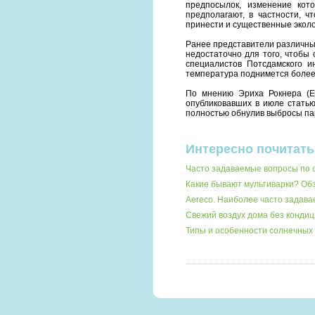
предпосылок, изменение кот
предполагают, в частности, 
принести и существенные эколо
Ранее представители различны
недостаточно для того, чтобы 
специалистов Потсдамского ин
температура поднимется более,
По мнению Эриха Рокнера (Er
опубликовавших в июле статью
полностью обнулив выбросы пар
Интересно почитать
Часто задаваемые вопросы по 
Какие бывают мультиварки? О
Aereco. Наиболее часто задав
Свежий воздух дома без кондиц
Типы и особенности солнечных 