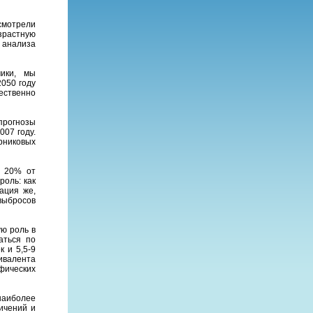
ссмотрели
зрастную
х анализа
мики, мы
050 году
щественно
прогнозы
07 году.
рниковых
о 20% от
роль: как
ация же,
выбросов
ю роль в
аться по
 и 5,5-9
вивалента
афических
наиболее
ичений и