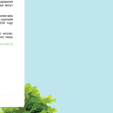
едования
ьи могут
ремя мер
о оценкам
100 году
 коллег,
жно лишь
co.rian.ru