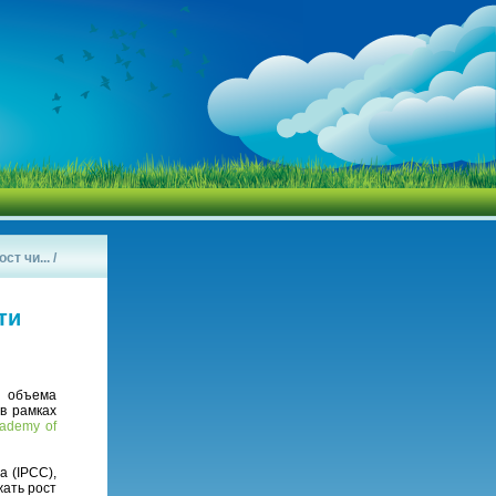
ст чи...
/
ти
и объема
в рамках
cademy of
 (IPCC),
жать рост