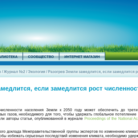
БЛИОТЕКА
СООБЩЕСТВО
ИНТЕРНЕТ МАГАЗИН
л
/
Журнал №2
/
Экология
/
Разогрев Земли замедлится, если замедлится ро
амедлится, если замедлится рост численнос
исленности населения Земли к 2050 году может обеспечить до трет
ых газов, необходимого для того, чтобы удержать глобальное потепление 
или авторы статьи, опубликованной в журнале
Proceedings of the National A
ого доклада Межправительственной группы экспертов по изменению климата
чтобы избежать серьезных последствий изменения климата, необходимо удер