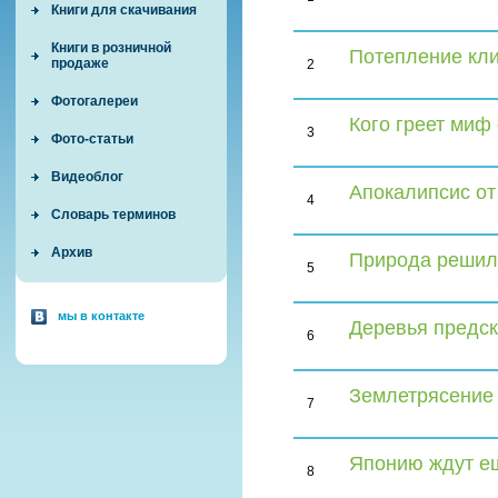
Книги для скачивания
Книги в розничной
Потепление кли
продаже
2
Фотогалереи
Кого греет миф
3
Фото-статьи
Видеоблог
Апокалипсис о
4
Словарь терминов
Архив
Природа решила
5
мы в контакте
Деревья предск
6
Землетрясение 
7
Японию ждут е
8