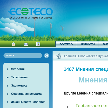
ECOTECO
НОВОСТИ
БИ
Главная
/
Библиотека
/
Журна
1407 Мнения спец
Экология
Мнения
Технологии
Экономика
Другие мнения специали
Социальная реклама
Законы, постановления
Глобальное пот
1