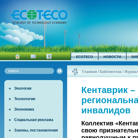
ECOTECO
НОВОСТИ
БИ
Главная
/
Библиотека
/
Журна
Петербургская региональная о
Кентаврик –
Экология
региональна
Технологии
инвалидов
Экономика
Социальная реклама
Коллектив «Кента
свою признательно
Законы, постановления
равнодушным к пр