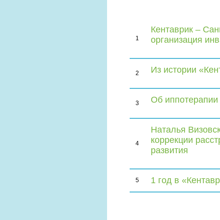
Кентаврик – Сан
1
организация ин
Из истории «Кен
2
Об иппотерапии
3
Наталья Визовск
коррекции расст
4
развития
1 год в «Кентавр
5