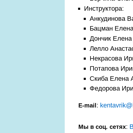
Инструктора:
Анкудинова Ва
Бацман Елена 
Дончик Елена 
Лелло Анастас
Некрасова Ири
Потапова Ирин
Скиба Елена А
Федорова Ирин
:
kеntаvrik@
E-mail
:
В
Мы в соц. сетях