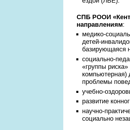
ездой (ЛВЕ).
СПБ РООИ «Кент
направлениям
:
медико-социаль
детей-инвалидо
базирующаяся н
социально-педа
«группы риска»
компьютерная) 
проблемы повед
учебно-оздоров
развитие конног
научно-практич
социально нез