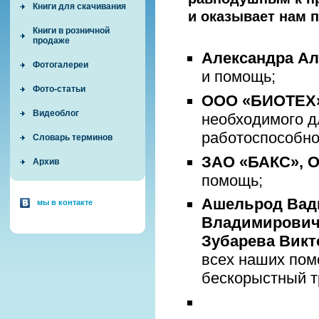
Книги для скачивания
и оказывает нам 
Книги в розничной
продаже
Александра Ал
Фотогалереи
и помощь;
Фото-статьи
ООО «БИОТЕХ
Видеоблог
необходимого д
работоспособно
Словарь терминов
ЗАО «БАКС», 
Архив
помощь;
Ашельрод Вад
мы в контакте
Владимировича
Зубарева Вик
всех наших пом
бескорыстный т