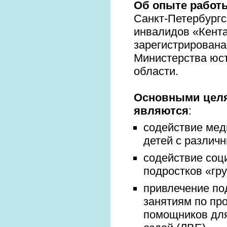
Об опыте работ
Санкт-Петербургс
инвалидов «Кента
зарегистрирован
Министерства юст
области.
Основными целя
являются
:
содействие мед
детей с различ
содействие соц
подростков «гр
привлечение по
занятиям по пр
помощников для