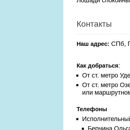
Лошади спокойны
Контакты
СПб, П
Наш адрес:
:
Как добраться
От ст. метро Уд
От ст. метро Оз
или маршрутно
Телефоны
Исполнительный
Берчина Ольга