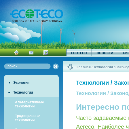
ECOTECO
НОВОСТИ
БИ
Главная
/
Технологии / Законо
Технологии / Зак
Экология
Технологии
Технологии / Закон
Альтернативные
Интересно п
технологии
Традиционные
Часто задаваемые 
технологии
Aereco. Наиболее 