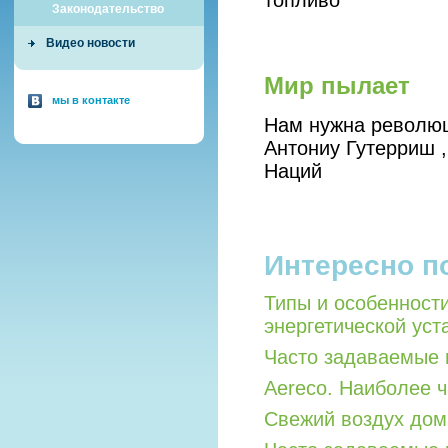
топливо
Законодательство
Видео новости
Мир пылает
мы в контакте
Нам нужна революц
Антониу Гутерриш 
Наций
Интересно п
Типы и особенност
энергетической уст
Часто задаваемые 
Aereco. Наиболее 
Свежий воздух дом