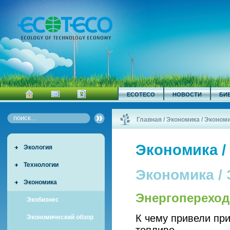
ECOTECO
НОВОСТИ
БИ
Главная
/
Экономика / Эконом
Экономика /
Экология
Технологии
Экономика /
Экономика
Энергопереход
Экобизнес
К чему привели при
Экономический обзор